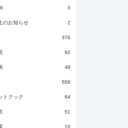
v6
3
止のお知らせ
2
376
説
92
画
49
558
ットクック
84
炊
51
菜
10