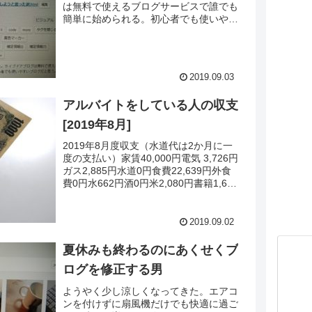
は無料で使えるブログサービスで誰でも
簡単に始められる。初心者でも使いやす
いブログだと思う。.■.一番最初にブロ
グを始めるときに、無料にするかそれと
も有料のものにするか迷っていた。考え
た結果、まず無料で始めてみて1年間続
2019.09.03
いたら有料に移行しようと決めたのだ。
今年の9月でちょうど1年ほどだ。.つま
アルバイトをしている人の収支
り続ける自信が無かったのだ。.調子
に...
[2019年8月]
2019年8月度収支（水道代は2か月に一
度の支払い）家賃40,000円電気 3,726円
ガス2,885円水道0円食費22,639円外食
費0円水662円酒0円米2,080円書籍1,664
円携帯2,370円プロバイダー4,190円収
支+43,513円...今月の大きかったカード
引き落としは、Tシャツ（5,500円ほ
2019.09.02
ど）があったくらいで他は何もない。食
費はこれまたスイカのおっさんだった割
夏休みも終わるのにあくせくブ
にはそれほど多く...
ログを修正する男
ようやく少し涼しくなってきた。エアコ
ンを付けずに扇風機だけでも快適に過ご