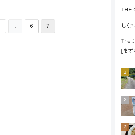
THE
しな
1
…
6
7
The J
[ま