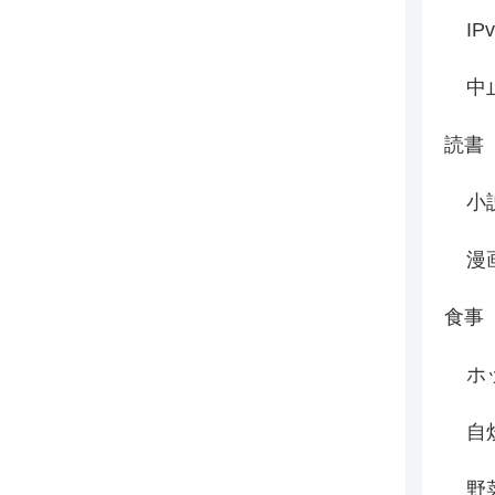
IP
中
読書
小
漫
食事
ホ
自
野