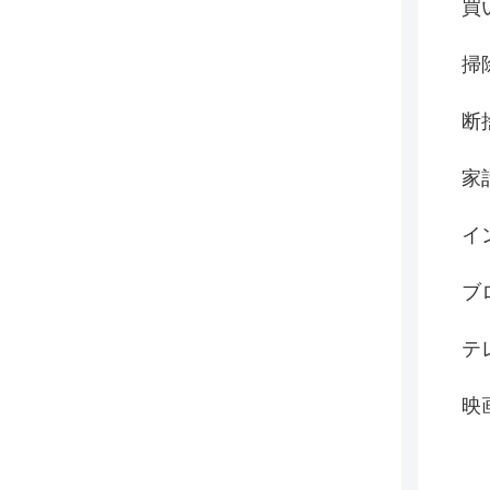
買
掃
断
家
イ
ブ
テ
映