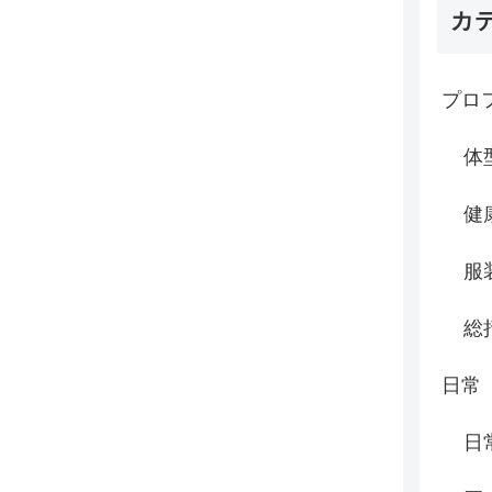
カ
プロ
体
健
服
総
日常
日