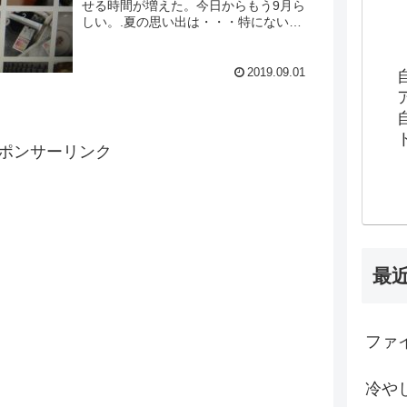
せる時間が増えた。今日からもう9月ら
しい。.夏の思い出は・・・特にない。.
実家に帰って墓参りに行ってきたのと、
強いて言えばスイカをたくさん食べたこ
とくらいか。これだけは胸を張ってやり
2019.09.01
切ったと言える（笑）.■.今日もブログ
を修正していた。先日にブログを移行し
てから記事の画像が無かったり文字がお
かしいところがたくさん出てきた。正
ポンサーリンク
直...
最
ファイ
冷や