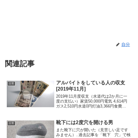
自分
関連記事
アルバイトをしている人の収支
日常
[2019年11月]
2019年11月度収支（水道代は2か月に一
度の支払い）家賃50,000円電気 4,614円
ガス2,510円水道0円灯油3,366円食費
21,360円外食費0円水0円酒896円米1,930
円書籍13,152円携帯2,304円プロバイダー
4,1...
靴下には2度穴を開ける男
日常
また靴下に穴が開いた（見苦しい足です
みません）..過去記事を「靴下 穴」で検