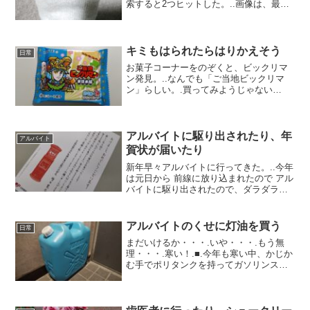
索すると2つヒットした。..画像は、最初
右足で履いていて親指部分に穴が開いた
ので、すかさず返す刀で左足に履いても
う一度親指部分に穴を開けるという偉業
でまさに肉体労働...
キミもはられたらはりかえそう
日常
お菓子コーナーをのぞくと、ビックリマ
ン発見。..なんでも「ご当地ビックリマ
ン」らしい。.買ってみようじゃない
か。..これだよ、これ。.ボロボロ崩れる
ウエハース。.この下にシールが隠れてい
るの
だ。.・・・・・・・・・..・・・・・・
アルバイトに駆り出されたり、年
アルバイト
・・・.....
賀状が届いたり
新年早々アルバイトに行ってきた。..今年
は元日から 前線に放り込まれたので アル
バイトに駆り出されたので、ダラダラと
グダグダを謳歌することができなかっ
た。.それにしても寒い！.自分ほどのエリ
ートアルバイトにもなると作業している
アルバイトのくせに灯油を買う
日常
ところはほぼ外...
まだいけるか・・・.いや・・・.もう無
理・・・.寒い！.■.今年も寒い中、かじか
む手でポリタンクを持ってガソリンスタ
ンドを往復するという忌々しい季節がや
ってきた。というわけで一番近くのガソ
リンスタンドまでアクセルを踏み込んで
灯油を買ってきた...