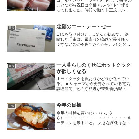
ゴールデンウイークもバイトだ。..毎度の
ことながら祝日は全部アルバイトで埋ま
ってしまった。時給で働く非正規アルバ
イトにはお盆も正月もない。とんでもな
いリスクに身を晒しながら、ただただ目
先の日銭を稼ぐのに精一杯なのだ。.ただ
念願のエー・テー・セー
日常
後半に休みをもらっ...
ETCを取り付けた。..なんと初めて。.決
断した理由は、最寄りの高速で乗り降り
できないのが不便すぎるから。.インター
チェンジが、どんどんETC専用に置き換
わって「たまにしか使わんから、現金で
いいわ」が通じない。もう限界。.ちなみ
にETCの利...
一人暮らしのくせにホットクック
日常
が欲しくなる
ホットクックを買おうかどうか迷ってい
る。.■.シャープから発売されている電気
調理器で、色々な料理が栄養価が高い状
態で出来上がるらしい。ウェブサイトや
レビューを夜な夜な「あ～でもない、こ
～でもない」と見ているのだ（笑）..買う
今年の目標
日常
としたら、白色の...
今年の目標を言いたい（いまさ
ら）.・・・・・・・・・・・・・・・.ル
ーティンを破ること。.大きな変化はない
だろうし望んでいない。それでも、いい
習慣はそのままに小さな変化を楽しんで
いけたらなと思う。..そんなわけでシュー