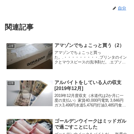
自分
関連記事
アマゾンでちょこっと買う（2）
日常
アマゾンでちょこっと買っ
た。.・・・・・・・・・.プリンタのイン
クとマウスピースの洗浄剤だ。.エプソン
のプリンターを買ってから初めてインク
が切れた。購入した日付を見るとちょう
ど一年ほどだ。.このプリンターは4色だ
がブラックだけが切れていたの...
アルバイトをしている人の収支
日常
[2019年12月]
2019年12月度収支（水道代は2か月に一
度の支払い）家賃40,000円電気 3,846円
ガス3,499円水道5,476円灯油3,485円食費
20,272円外食費0円水398円酒0円米3,960
円書籍1,862円携帯2,196円プロバイダ
ー...
ゴールデンウイークはミッドガル
日常
で過ごすことにした