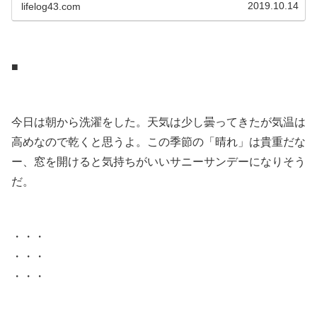
2019.10.14
lifelog43.com
ちに聞いたほうが近いだろ、なんでオレなんだよ」という
心の叫びは届かないので、このブログで...
.
■
.
今日は朝から洗濯をした。天気は少し曇ってきたが気温は
高めなので乾くと思うよ。この季節の「晴れ」は貴重だな
ー、窓を開けると気持ちがいいサニーサンデーになりそう
だ。
.
・・・
・・・
・・・
.