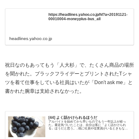
https://headlines.yahoo.co.jp/hl?a=20191121-
00010004-moneyplus-bus_all
headlines.yahoo.co.jp
.
祝日なのもあってもう「人大杉」で、たくさん商品の場所
を聞かれた。ブラックフライデーとプリントされたTシャ
ツを着て仕事をしている社員はいたが「Don't ask me」と
書かれた腕章は支給されなかった。
.
[44] よく話かけられるほうだ
アルバイトを始めてから早いものでもう一年以上が経っ
た。最近気づいたことは、自分は客に「よく話かけられ
る」ほうだと思う。..他に社員や従業員がいるときもなぜ
か自分の方へ寄ってきて商品の場所を聞かれたり、自慢話
を聞かされたり、一兵卒の時給アルバイトにはどうにもな
らない苦情を言われる事が多い（自分調べ）.「いや、そっ