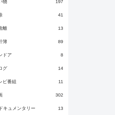
い物
197
除
41
捨離
13
計簿
89
ンドア
8
ログ
14
レビ番組
11
画
302
ドキュメンタリー
13