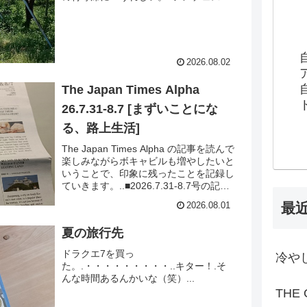
ッシュ...キッシュセットを。...しっかり
説明を受けたのに、この日はすべて右か
ら左。.キッシュにフォカッチャ、スー
プ。.キャロットラペにチキン。.デザー
ト...本日のタルト。アイスとパンナコッ
2026.08.02
タ。.アメチェ、アーモンド。ミルフィ
ーユ生地でクリー...
The Japan Times Alpha
26.7.31-8.7 [まずいことにな
る、路上生活]
The Japan Times Alpha の記事を読んで
楽しみながらボキャビルも増やしたいと
いうことで、印象に残ったことを記録し
ていきます。..■2026.7.31-8.7号の記事
から（完読度100％）.中国でルイヴィト
最
2026.08.01
ンのロゴを巡る訴訟。.中国の裁判所が
Molly Tea 側に賠償命令を出したのが驚
夏の旅行先
き。..びっくりしすぎて、内容が入って
こなかったわ（笑）.■.あとはワールド
ドラクエ7を買っ
冷や
ニュース、京都の祇...
た。.・・・・・・・・・..キター！.そ
んな時間あるんかいな（笑）...
THE