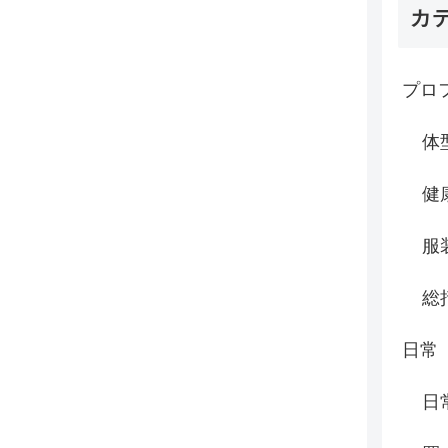
カ
プロ
体
健
服
総
日常
日