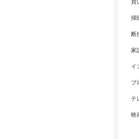
買
掃
断
家
イ
ブ
テ
映