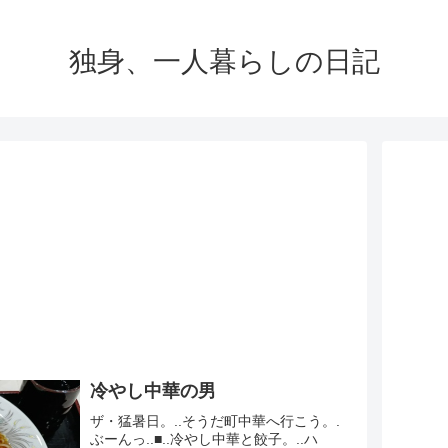
独身、一人暮らしの日記
冷やし中華の男
ザ・猛暑日。..そうだ町中華へ行こう。.
ぶーんっ..■..冷やし中華と餃子。..ハ