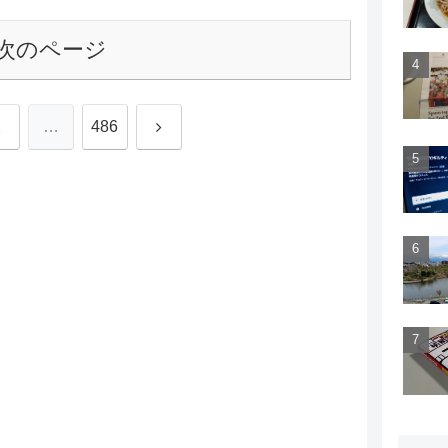
次のページ
次
2
…
486
へ