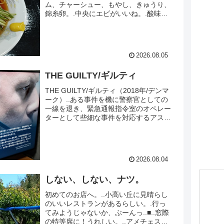
ム、チャーシュー、もやし、きゅうり、
錦糸卵。.中央にエビがいいね。.酸味と
からしで食欲マックス。.麺も出汁もう
まし。..餃子はニンニクたっぷり。スタ
ミナ満点。.ゆっくりと味わって頂い
た。.ごちそうさまでした。.■.やっぱり
2026.08.05
町中華はいいな。.安くて早くてうま
い。.最高だよ。...
THE GUILTY/ギルティ
THE GUILTY/ギルティ（2018年/デンマ
ーク）..ある事件を機に警察官としての
一線を退き、緊急通報指令室のオペレー
ターとして些細な事件を対応するアスガ
ー。ある日彼は、今まさに誘拐されてい
るという女性自身からの通報を受ける。
助けを求める女性に対して、彼が持つ事
件解決の手段は電話だけだった（U-
2026.08.04
NEXTより）..コメントで教えて頂いた
映画。.見えない状況が想像力を掻き立
しない、しない、ナツ。
てる、ドキドキハラハラ...
初めてのお店へ。..小高い丘に見晴らし
のいいレストランがあるらしい。.行っ
てみようじゃないか、ぶーんっ..■..窓際
の特等席に！うれしい。..アメチェスカ