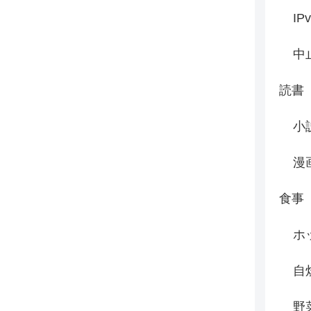
IP
中
読書
小
漫
食事
ホ
自
野