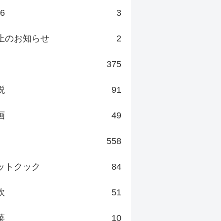
v6
3
止のお知らせ
2
375
説
91
画
49
558
ットクック
84
炊
51
菜
10