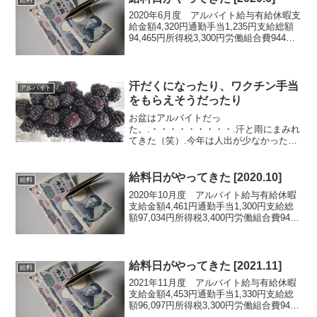
給料
2020年6月度 アルバイト給与有給休暇支
給金額4,320円通勤手当1,235円支給総額
94,465円所得税3,300円労働組合費944円
控除合計4,244円差引支給額90,221円...給
料日がやってきた。.先月はコロナ手当で
少し多かった...
汗だくになったり、ワクチン手当
アルバイト
をもらえそうだったり
お盆はアルバイトだっ
た。.・・・・・・・・・.汗と雨にまみれ
てきた（笑）.今年は人出が少なかったと
思う。駐車場が一杯で止めるところがな
くて遅刻しそうになるパターンも無かっ
た。いい運動になったわ。..ワクチン接種
給料日がやってきた [2020.10]
給料
をするとアルバイト先から手当が...
2020年10月度 アルバイト給与有給休暇
支給金額4,461円通勤手当1,300円支給総
額97,034円所得税3,400円労働組合費944
円控除合計4,344円差引支給額92,690円...
給料日がやってきた。.いつも同じなので
特に何も書く...
給料日がやってきた [2021.11]
給料
2021年11月度 アルバイト給与有給休暇
支給金額4,453円通勤手当1,330円支給総
額96,097円所得税3,300円労働組合費949
円控除合計4,249円差引支給額91,848円...