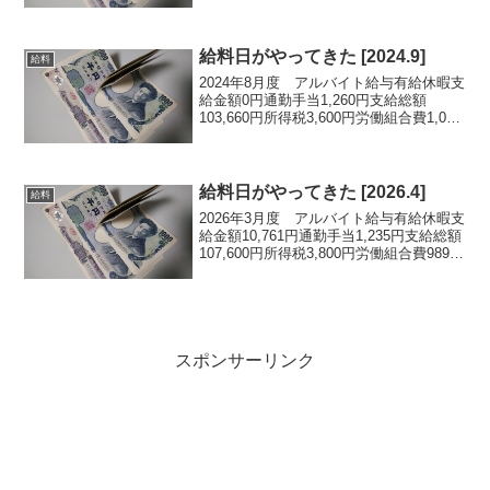
給料日がやってきた。..今年からアルバイ
ト先の源泉...
給料日がやってきた [2024.9]
給料
2024年8月度 アルバイト給与有給休暇支
給金額0円通勤手当1,260円支給総額
103,660円所得税3,600円労働組合費1,048
円控除合計4,648円差引支給額99,012円...
給料日がやってきた。...若手社員にF君と
いう子がいる...
給料日がやってきた [2026.4]
給料
2026年3月度 アルバイト給与有給休暇支
給金額10,761円通勤手当1,235円支給総額
107,600円所得税3,800円労働組合費989円
控除合計4,789円差引支給額102,811円...
いつもと同じ。来月から時給アップが反
映される（...
スポンサーリンク