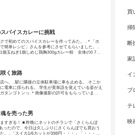
買
掃
のスパイスカレーに挑戦
クで初めてのスパイスカレーを作ってみた。..＊「ホ
断
で簡単レシピ」さんを参考にさせてもらいました。..
1個玉ねぎ1個しめじ鶏胸300gカレー粉 全体の0.7％
.7％..スパイスカレーといっても複雑なス...
家
花咲く旅路
イ
店へ。..駅に隣接の立体駐車場に車を止める。.そこか
に電車に揺られる。.学生が英単語を覚えている姿がえ
ブ
ガタンゴトンっ.＊画像撮影の許可をもらっていま
ンアルのビールを。...もずく酢..お造り......
テ
に魂を売った男
映
ますぎる！.■.昨晩にネットのチラシで「さくらんぼ
とあったので、今日は久しぶりにさくらんぼでも買おう
た。..「スイカ1/6カットが398円・・・」「・・・」