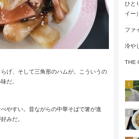
ひと
イー
ファイ
冷や
THE
くらげ、そして三角形のハムが。こういうの
い味だ。
食べやすい。昔ながらの中華そばで箸が進
が好みだ。