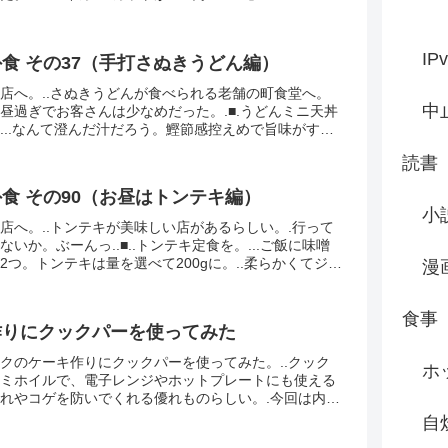
「・・・ふむ」..にもかかわらず横のスイカを...
IP
食 その37（手打さぬきうどん編）
店へ。..さぬきうどんが食べられる老舗の町食堂へ。
中
昼過ぎでお客さんは少なめだった。.■.うどんミニ天丼
...なんて澄んだ汁だろう。鰹節感控えめで旨味がすご
もコシがあり、天ぷらもサクサク。ワカメと天かす...
読書
食 その90（お昼はトンテキ編）
小
店へ。..トンテキが美味しい店があるらしい。.行って
ないか。ぶーんっ..■..トンテキ定食を。...ご飯に味噌
2つ。トンテキは量を選べて200gに。..柔らかくてジュ
漫
肉店に秘密のルートがあるそうで、脂...
食事
作りにクックパーを使ってみた
クのケーキ作りにクックパーを使ってみた。..クック
ホ
ミホイルで、電子レンジやホットプレートにも使える
れやコゲを防いでくれる優れものらしい。.今回は内鍋
塗るかわりにクックパーの「フライパン用ホイル」を
自