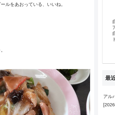
ビールをあおっている、いいね。
を。
最
アル
[202