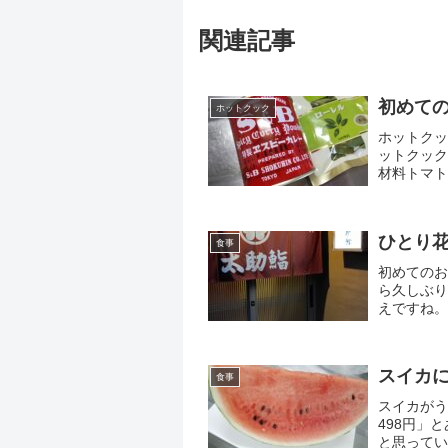
関連記事
初めて
ホットクック
ホットクッ
ットクック
材料トマト
塩 全体の0
ひとり
食事
初めてのお
ら久しぶり
えですね。
す..■..ノ
スイカ
食事
スイカがう
498円」
と思ってい