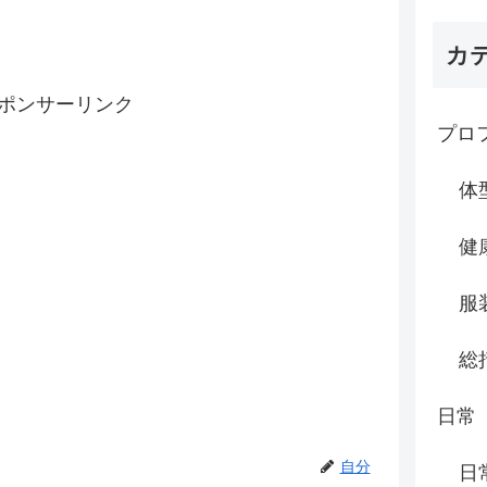
カ
ポンサーリンク
プロ
体
健
服
総
日常
自分
日