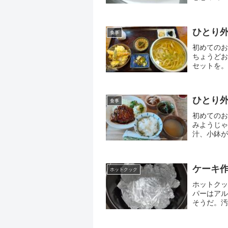
「・・・」
ひとり外
食事
初めてのお
ちょうどお
セットを。
い。..麺
ひとり外
食事
初めてのお
みようじゃ
汁、小鉢が
ーシー。精
ケーキ
ホットクック
ホットクッ
パーはアル
そうだ。汚
にバターを
使っ...