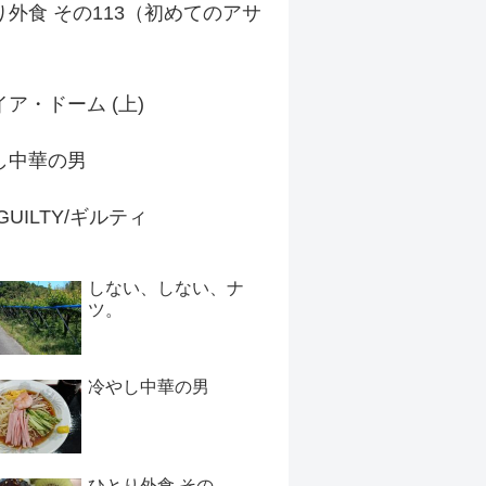
り外食 その113（初めてのアサ
）
ア・ドーム (上)
し中華の男
 GUILTY/ギルティ
しない、しない、ナ
ツ。
冷やし中華の男
ひとり外食 その