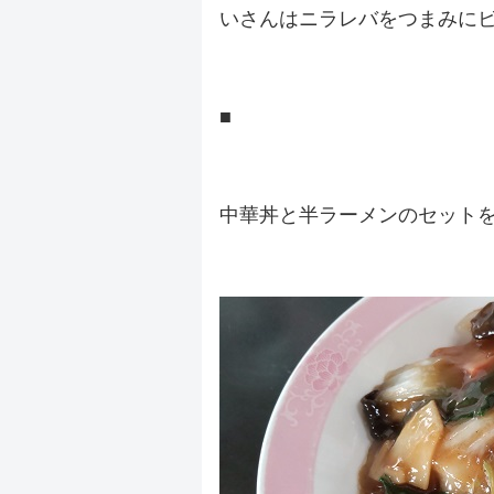
いさんはニラレバをつまみに
.
■
.
中華丼と半ラーメンのセット
.