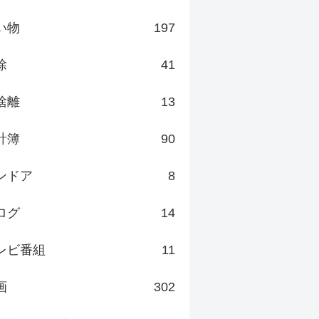
い物
197
除
41
捨離
13
計簿
90
ンドア
8
ログ
14
レビ番組
11
画
302