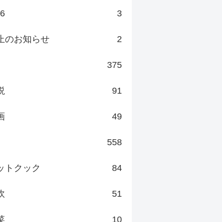
v6
3
止のお知らせ
2
375
説
91
画
49
558
ットクック
84
炊
51
菜
10