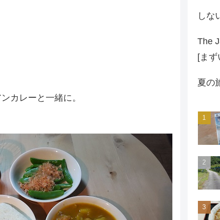
しな
The J
[ま
夏の
アンカレーと一緒に。