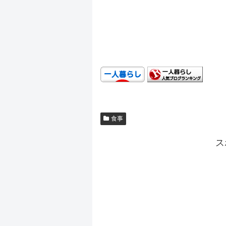
.
.
食事
ス