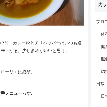
カ
プロ
体
の0.7％。カレー粉とチリペッパーはいつも適
健
出来上がる。少し多めがいいと思う。
服
総
。ローリエは必須。
日常
定番メニューっす。
日