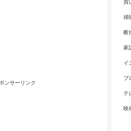
買
掃
断
家
イ
ブ
ポンサーリンク
テ
映