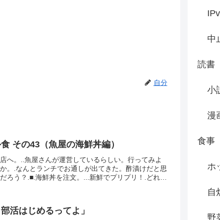
IP
中
読書
自分
小
漫
食事
食 その43（魚屋の海鮮丼編）
店へ。..魚屋さんが運営しているらしい。行ってみよ
ホ
か。.なんとランチでお通しが出てきた。酢漬けだと思
だろう？.■.海鮮丼を注文。...新鮮でプリプリ！.どれが
分からん（笑）.ところで海鮮丼ってどうやっ...
自
、部活はじめるってよ」
野