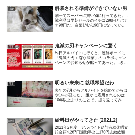
れ、に、し、よ、う、か、な」と見繕っ
た（笑）..目には目を歯には歯を、チョ
解雇される準備ができていない男
日常
コ...
朝一でスーパーに買い物に行ってきた。..
戦利品は早朝セールのイチゴ298円とバナ
ナ98円だ。白菜1/4が198円になっていて
季節の移り変わりを感じた（笑）.■.今週
末から一部の百貨店やショッピングモー
ルなども営業を一時停止にしているらし
い。...
鬼滅の刃キャンペーンに驚く
日常
昨日アルバイトに行くと、連絡ボードに
「鬼滅の刃 x 森永製菓」のコラボキャン
ペーンのお知らせが貼ってあった。..き、
鬼滅の刃・・・.「こ、これは・・・」.
「ご、ゴクリ・・・」..どうやら森永製菓
のお菓子や食品を買うと「鬼滅の刃」の
A4クリア...
明るい未来に 就職希望だわ
日常
去年の7月からアルバイトを始めてからは
や1年が経った。.誰かに雇用されるのは
10年以上ぶりのことで、振り返ってみる
と最初のほうはすごく緊張したのを思い
出す、もう1年か・・・.■.辞めずに1年間
続けることができたのは良かったが、続
けざるをえな...
給料日がやってきた [2021.2]
給料
2021年2月度 アルバイト給与有給休暇支
給金額4,287円通勤手当1,170円支給総額