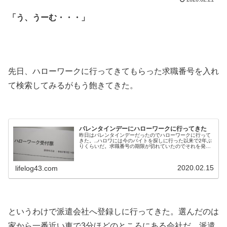
「う、うーむ・・・」
.
.
先日、ハローワークに行ってきてもらった求職番号を入れ
て検索してみるがもう飽きてきた。
.
バレンタインデーにハローワークに行ってきた
昨日はバレンタインデーだったのでハローワークに行って
きた。..ハロワには今のバイトを探しに行った以来で2年ぶ
りくらいだ。求職番号の期限が切れていたのでそれを発行
してもらいたかったのと、あとついでにお仕事相談もして
きた。求職番号が切れていると自宅で全ての求人が見れな
くなるのだ（たしか）.午後から行ったがすごい人だっ
2020.02.15
lifelog43.com
た。.ブースで仕切られた仕事検索できるパソコンが20台ほ
どあるうち19台が埋まっていた...
.
というわけで派遣会社へ登録しに行ってきた。選んだのは
家から一番近い車で3分ほどのところにある会社だ。派遣