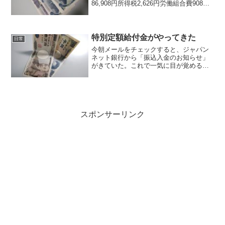
86,908円所得税2,626円労働組合費908円
控除合計3,534円差引支給額83,374円...給
料日がやってきた。.いつもと比べると
4,000円ほ...
特別定額給付金がやってきた
日常
今朝メールをチェックすると、ジャパン
ネット銀行から「振込入金のお知らせ」
がきていた。これで一気に目が覚める。..
「こ、これ
は・・・」.・・・・・・・・・.「ご、ゴ
クリ・・・」.■.すかさずジャパンネット
銀行にログインすると給付金の10万円
が...
スポンサーリンク