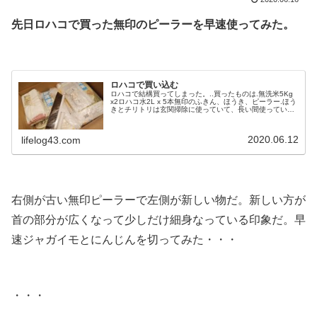
先日ロハコで買った無印のピーラーを早速使ってみた。
.
ロハコで買い込む
ロハコで結構買ってしまった。..買ったものは.無洗米5Kg
x2ロハコ水2L x 5本無印のふきん、ほうき、ピーラー.ほう
きとチリトリは玄関掃除に使っていて、長い間使っていて
ボロくなってきたので買い替えようと思っていた。これが
タイミングが悪かったのかなぜかチリトリだけ売り切れで
買えなかった、あー.しょうがない、後で店舗に行ってこよ
2020.06.12
lifelog43.com
う・・・ピーラーも切れなくなったので貝印のと迷ったあ
げくこちらで買い...
.
右側が古い無印ピーラーで左側が新しい物だ。新しい方が
首の部分が広くなって少しだけ細身なっている印象だ。早
速ジャガイモとにんじんを切ってみた・・・
.
・・・