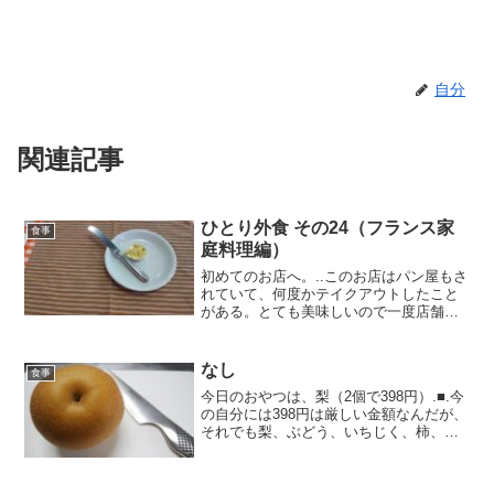
自分
関連記事
ひとり外食 その24（フランス家
食事
庭料理編）
初めてのお店へ。..このお店はパン屋もさ
れていて、何度かテイクアウトしたこと
がある。とても美味しいので一度店舗で
も食べてみたかった。.人気店なのでしっ
かりと予約を入れる。店内に入るとほぼ
満員で、女性同士やカップル、老夫婦が
なし
食事
多いかな。.■.お...
今日のおやつは、梨（2個で398円）.■.今
の自分には398円は厳しい金額なんだが、
それでも梨、ぶどう、いちじく、柿、さ
つまいもは外せない！.この梨はとても甘
くてうますぎて、2個目に手が伸びそうに
なったのをなんとか振り切った（笑）り