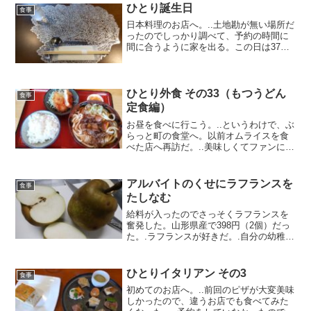
んごは一...
ひとり誕生日
食事
日本料理のお店へ。..土地勘が無い場所だ
ったのでしっかり調べて、予約の時間に
間に合うように家を出る。この日は37度
を超える猛暑だった。.古民家を改装した
お店で、店内はセンスのいい小物や暖炉
が置かれている。照明も少し暗めで、落
ち着いて食事がで...
ひとり外食 その33（もつうどん
食事
定食編）
お昼を食べに行こう。..というわけで、ぶ
らっと町の食堂へ。以前オムライスを食
べた店へ再訪だ。..美味しくてファンにな
った。相変わらず店内は賑わっている。.
今回はもつうどん定食を。..前回食べて
（オムライスセットの小うどん）この出
アルバイトのくせにラフランスを
食事
汁の虜に。甘...
たしなむ
給料が入ったのでさっそくラフランスを
奮発した。山形県産で398円（2個）だっ
た。.ラフランスが好きだ。.自分の幼稚な
味覚では「青りんごと梨を足して2で割っ
た味」だと思っている（笑）りんご単品
よりは少し高くなるが、りんごと青りん
ひとりイタリアン その3
食事
ごと梨で迷って...
初めてのお店へ。..前回のピザが大変美味
しかったので、違うお店でも食べてみた