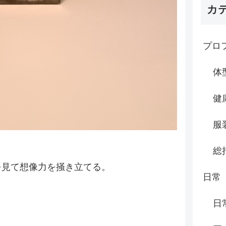
カ
プロ
体
健
服
総
を見て想像力を掻き立てる。
日常
日
。