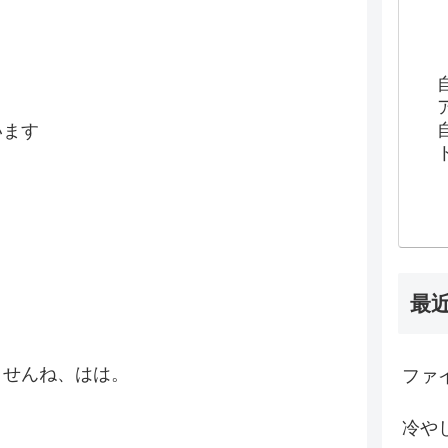
います
最
ませんね、はは。
ファイ
冷や