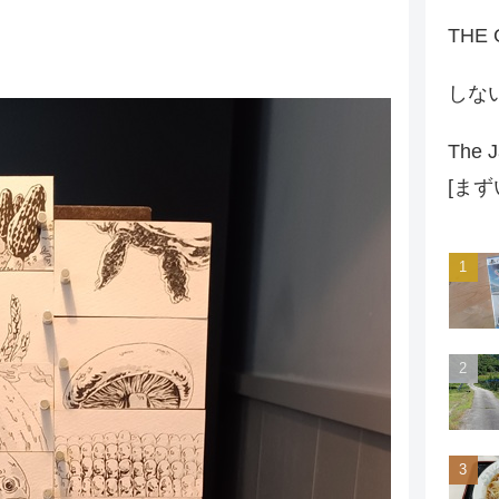
THE
しな
The J
[ま