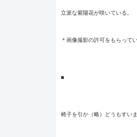
立派な紫陽花が咲いている。
.
＊画像撮影の許可をもらって
.
.
■
.
.
椅子を引か（略）どうもすい
.