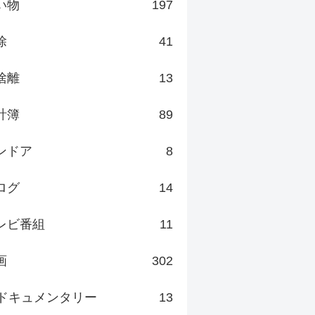
い物
197
除
41
捨離
13
計簿
89
ンドア
8
ログ
14
レビ番組
11
画
302
ドキュメンタリー
13