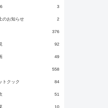
v6
3
止のお知らせ
2
376
説
92
画
49
558
ットクック
84
炊
51
菜
10