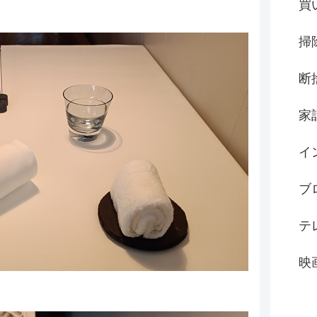
買
掃
断
家
イ
ブ
テ
映