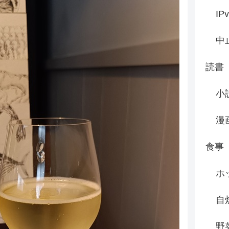
IP
中
読書
小
漫
食事
ホ
自
野