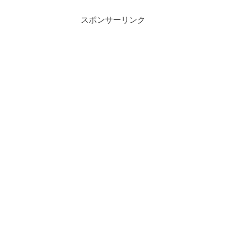
ガラスケースの中で異彩を放っていたの
だ。.帰...
スポンサーリンク