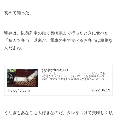
初めて知った。
.
駅弁は、以前列車の旅で長崎県まで行ったときに食べた
「鯨カツ弁当」以来だ。電車の中で食べるお弁当は格別な
んだよね。
.
うなぎが食べたい！
「う、うーむ・・・」.・・・・・・・・・.どうしても、
うなぎが食べたい。.というわけで、うなぎ屋さんへゴー！
（笑）..電話で予約をして老舗のうなぎ屋さんへ行ってき
た。平日のお昼過ぎだったので、そんなに人はいないかな
と思っていたけれど結構お客さんがいた。この時点で「さ
ぞかし美味しいんだろうな」と期待が膨らむ。.予約席のカ
2022.06.19
lifelog43.com
ウンターへ通されて、哀愁を漂わせながら一人うな重を待
つ。.・・・・・・・・・.大...
.
うなぎもあなごも大好きなのだ。タレをつけて美味しく頂