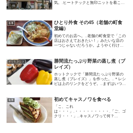
気。.ヒートテックと無印ニットを着こん
で。ぶーんっ.＊画像撮影の許可をもらっ
ています..■..ノンアルのビールを。...鮪..
アオリイカ..紅ズワイ..真鯛..ア...
ひとり外食 その45（老舗の町食
食事
堂編）
初めてのお店へ。..老舗の町食堂で「この
店はおさえておきたい！」みたいな店の
一つじゃないだろうか。ようやく行け
た。.中に入るとカウンター、小上がり、
テーブルとお客さんで一杯。家族連れも
多くて地元の人に愛されているのが分か
勝間流たっぷり野菜の蒸し煮（ブ
ホットクック
る。.■.天ぷらかけ...
レイズ）
ホットクックで「勝間流たっぷり野菜の
蒸し煮（ブレイズ）」を作った。..＊レシ
ピは上のリンクをどうぞ。..まずはいつも
通り材料を切って入れていく。..ナスを2
本、パプリカ2個、シイタケ6枚を入れ
た。重さに応じて調味料を計算をするの
初めてキャスノワを食べる
食事
でもっといれ...
「こ、これ
は・・・」.・・・・・・・・・.「ご、ゴ
クリ・・・」..キャスノワって何？
（笑）..東欧の体操選手、はたまたKGB
の要人のような名前だが、見た目が美味
しそうというそれだけの理由で選んだ。