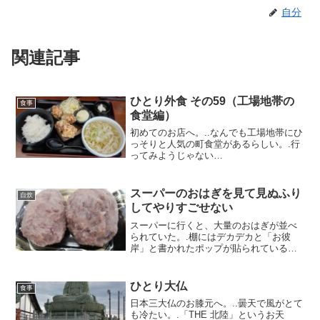
自分
関連記事
ひとり外食 その59（工場地帯の
食事
食堂編）
初めてのお店へ。..なんでも工場地帯にひ
っそりと人気の町食堂があるらしい。.行
ってみようじゃない
か。.・・・・・・・・・.え？.11:30分に
着くとすでに行列が。お世辞にもアクセ
スがよいとは言えないこの立地で。ほと
スーパーのおはぎを見て見ぬふり
自炊
んど作業着姿や営業っぽい人...
してやりすごせない
スーパーに行くと、大量のおはぎが並べ
られていた。.棚にはデカデカと「お彼
岸」と書かれたポップが貼られている。
最初は見て見ぬふりをしてどうにかその
一角をやりすごした
が.・・・・・・・・・.お彼岸か・・・.
ひとり大仏
食事
うん、しょうがないな・・・.結局もう
日本三大仏のお膝元へ。..曇天で風がとて
一...
も冷たい。.「THE 北陸」というお天