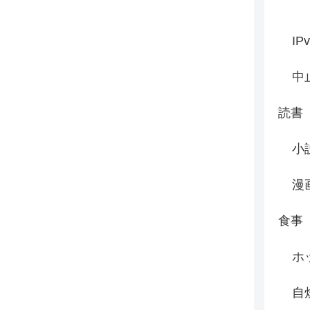
IP
中
読書
小
漫
食事
ホ
自