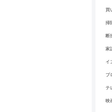
買
掃
断
家
イ
ブ
テ
映