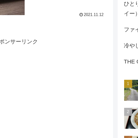
ひと
いる。.スペックは一応2番組録画可能で
HDDは500G、今ならもう骨董品のレベ
イー
2021.11.12
ルだ。.今の時代テレビ自体見なかった
り、HDDで録画出来るのでHDDレコー
ダーを持っている人は少ないかもしれな
ファイ
い、場...
ポンサーリンク
冷や
THE