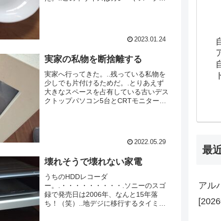
サラダも盛れてとても使い勝手がいい。
大活躍している。..今のところは
DURAREX の21cmの皿と2枚使いだ。
実は同じくらいのサイズの無印の平皿も
2023.01.24
2枚持っている。.この中
皿・・.・・・・・・・・・.もう一枚欲
実家の私物を断捨離する
しい（笑）...
実家へ行ってきた。..残っている私物を
少しでも片付けるためだ。.とりあえず
大きなスペースを占有している古いデス
クトップパソコン5台とCRTモニター、
キーボード、スピーカーなどを処分しよ
うと思う。.・・・・・・・・・.モニタ
ーがNECのPC98！（笑）.おそらく56K
のモデムからISDNに移行したくらいに
2022.05.29
使っていたものだ。テクノロジーの恩恵
最
でエロ画像の表示が格段と上がったのは
壊れそうで壊れない家電
良い思い出だ。..車に詰...
うちのHDDレコーダ
アル
ー。.・・・・・・・・・.ソニーのスゴ
録で発売日は2006年、なんと15年落
[202
ち！（笑）..地デジに移行するタイミン
グで買った。実家から持ってきて、一度
HDDを交換していまだに現役で使って