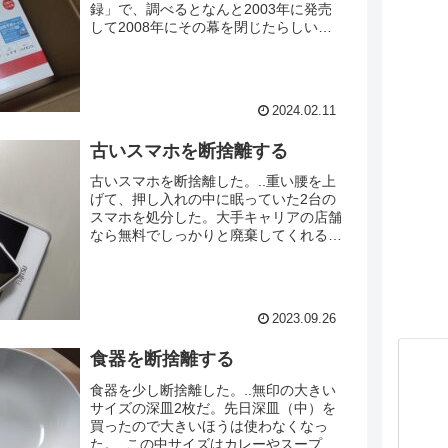
録」で、調べるとなんと2003年に発売
して2008年にその幕を閉じたらしい。..
おそらく20年ほど使っているんじゃな
いだろうか。一度HDD（500G）を交換
しているもののなんて寿命だ。.その代
わりに購入したのがバッファローの
2024.02.11
HDD（2TB）だ。.■.ビフォー..まずは
HDDレコーダー（右側）を取り外す。..
古いスマホを断捨離する
すごいホコリだ！（笑）...
古いスマホを断捨離した。..重い腰を上
げて、押し入れの中に眠っていた2台の
スマホを処分した。大手キャリアの店舗
なら無料でしっかりと廃棄してくれるら
しい。..電源は入ったので、初期化して
近くのドコモへ。.ドコモショップへ出
向くのは何年ぶりだろう。.たぶんiモー
ド以来だと思う。それからソフトバンク
2023.09.26
のiPhoneに変え、mineoとandroidに、
そして今は楽天モバイルに落ち着いてい
食器を断捨離する
る。..平日にもか...
食器を少し断捨離した。..無印の大きい
サイズの深皿2枚だ。先日深皿（中）を
買ったので大きいほうは使わなくなっ
た。..この中サイズはカレーやスープ、