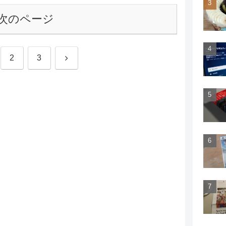
次のページ
次
2
3
へ