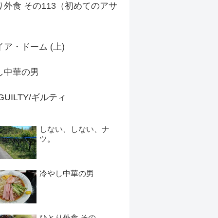
り外食 その113（初めてのアサ
）
ア・ドーム (上)
し中華の男
 GUILTY/ギルティ
しない、しない、ナ
ツ。
冷やし中華の男
ひとり外食 その