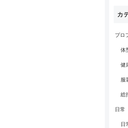
カ
プロ
体
健
服
総
日常
日