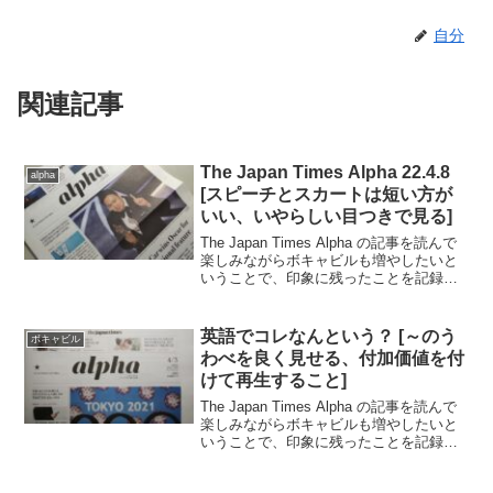
自分
関連記事
The Japan Times Alpha 22.4.8
alpha
[スピーチとスカートは短い方が
いい、いやらしい目つきで見る]
The Japan Times Alpha の記事を読んで
楽しみながらボキャビルも増やしたいと
いうことで、印象に残ったことを記録し
ていきます。..■2022.4.8日号の記事から
（完読度70％）.季節柄もあって花粉症の
記事が多かった。花粉の...
英語でコレなんという？ [～のう
ボキャビル
わべを良く見せる、付加価値を付
けて再生すること]
The Japan Times Alpha の記事を読んで
楽しみながらボキャビルも増やしたいと
いうことで、印象に残ったことを記録し
ていきます。..香港の学校がコロナウイル
スの影響で閉鎖されてオンライン授業を