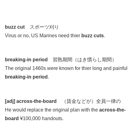
.
.
buzz cut
スポーツ刈り
Virus or no, US Marines need thier
buzz cuts
.
.
breaking-in period
習熟期間（はき慣らし期間）
The original 1460s were known for thier long and painful
breaking-in period
.
.
[adj] across-the-board
（賃金などが）全員一律の
He would replace the original plan with the
across-the-
board
¥100,000 handouts.
.
.