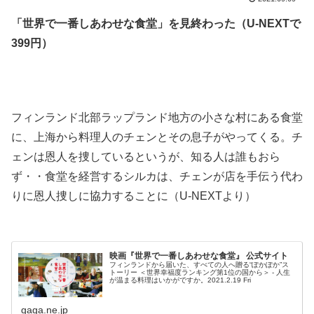
「世界で一番しあわせな食堂」を見終わった（U-NEXTで
399円）
.
.
フィンランド北部ラップランド地方の小さな村にある食堂
に、上海から料理人のチェンとその息子がやってくる。チ
ェンは恩人を捜しているというが、知る人は誰もおら
ず・・食堂を経営するシルカは、チェンが店を手伝う代わ
りに恩人捜しに協力することに（U-NEXTより）
.
映画『世界で一番しあわせな食堂』 公式サイト
フィンランドから届いた、すべての人へ贈る“ぽかぽか”ス
トーリー ＜世界幸福度ランキング第1位の国から＞ - 人生
が温まる料理はいかがですか。2021.2.19 Fri
gaga.ne.jp