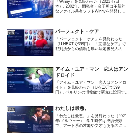
「Winny」を見終わった（2023年/日
本）..2002年。開発者・金子勇は革新的
なファイル共有ソフトWinnyを開発し、
試用版を2ちゃんねるに公開する。Winny
は瞬く間にシェアを伸ばしていくが、映
画やゲームの違法コピーが社会問題に発
展...
パーフェクト・ケア
映画
「パーフェクト・ケア」を見終わった
（U-NEXTで399円）..「完璧なケア」で
裁判所からの信頼も厚い法定後見人のマ
ーラ。だが、実際は高齢者の金を搾り取
る悪徳後見人だった。次の獲物に資産家
のジェニファーを定めるが、不穏な出来
事が次々発生。身...
アイム・ユア・マン 恋人はアン
映画
ドロイド
「アイム・ユア・マン 恋人はアンドロ
イド」を見終わった（U-NEXTで399
円）..ベルリンの博物館で研究に没頭する
アルマは、研究資金に釣られて極秘の
「理想の伴侶実証実験」に参加する。ア
ルマが見合いの場所に向かうと、ハンサ
わたしは最悪。
映画
ムな男性トムが待ち...
「わたしは最悪。」を見終わった（2021
年/ノルウェー）..学生時代は成績優秀
で、アート系の才能や文才もあるのに決
定的な道が見つからずいまだ人生の脇役
のような気分のユリヤ。そんな彼女に恋