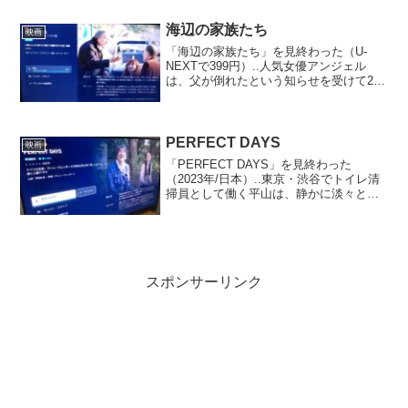
人アクセルは妻や母といったポジション
を勧めてくる。ある...
海辺の家族たち
映画
「海辺の家族たち」を見終わった（U-
NEXTで399円）..人気女優アンジェル
は、父が倒れたという知らせを受けて20
年ぶりに故郷へ帰ってくる。2人の兄と海
辺の家をどうするか話しあおうとする
が、過去にとらわれて家族の絆が崩れそ
うになる。そんな...
PERFECT DAYS
映画
「PERFECT DAYS」を見終わった
（2023年/日本）..東京・渋谷でトイレ清
掃員として働く平山は、静かに淡々とし
た日々を生きていた。その毎日は同じこ
との繰り返しに見えるかもしれないが、
同じ日は1日としてなく、男は毎日を新し
い日として...
スポンサーリンク