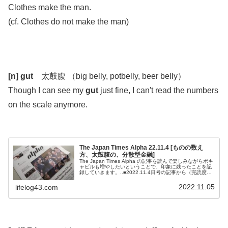
Clothes make the man.
(cf. Clothes do not make the man)
.
.
[n] gut
太鼓腹 （big belly, potbelly, beer belly）
Though I can see my
gut
just fine, I can't read the numbers
on the scale anymore.
.
The Japan Times Alpha 22.11.4 [ものの数え
方、太鼓腹の、分散型金融]
The Japan Times Alpha の記事を読んで楽しみながらボキ
ャビルも増やしたいということで、印象に残ったことを記
録していきます。..■2022.11.4日号の記事から（完読度
90％）.アメリカのベンチャーが開発している空飛ぶ車のお
話。..公式サイトを見てみた。.未来的なデザインでまるで
2022.11.05
lifelog43.com
スパイダーマンのようだ。水陸両用ならぬ、空陸両用を実
現したのが売りだろうね。量産化されて価格が500...
.