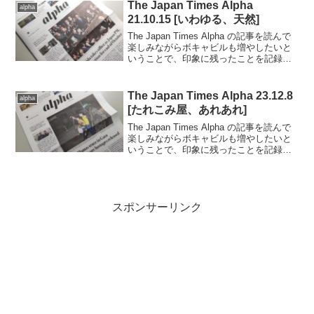
だっ...
The Japan Times Alpha
alpha
21.10.15 [いわゆる、天然]
The Japan Times Alpha の記事を読んで
楽しみながらボキャビルも増やしたいと
いうことで、印象に残ったことを記録し
ていきます。..■2021.10.15日号の記事か
ら（完読度90％）.行方不明者の捜索隊に
加わった男性が、実は...
The Japan Times Alpha 23.12.8
alpha
[たれこみ屋、あれあれ]
The Japan Times Alpha の記事を読んで
楽しみながらボキャビルも増やしたいと
いうことで、印象に残ったことを記録し
ていきます。..■2023.12.8日号の記事から
（完読度90％）.アメリカの辞書メリア
ム・ウエブスターの今年...
スポンサーリンク