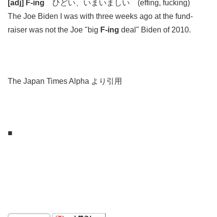
[adj] F-ing
ひどい、いまいましい (effing, fucking)
The Joe Biden I was with three weeks ago at the fund-
raiser was not the Joe "big
F-ing
deal" Biden of 2010.
.
.
The Japan Times Alpha より引用
.
.
■
.
.
.