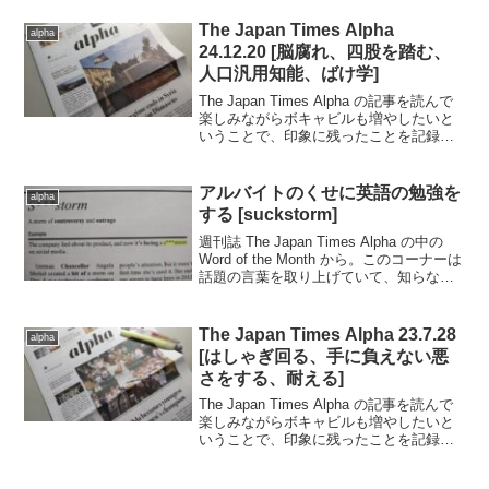
(m ) up the gas an...
The Japan Times Alpha
alpha
24.12.20 [脳腐れ、四股を踏む、
人口汎用知能、ばけ学]
The Japan Times Alpha の記事を読んで
楽しみながらボキャビルも増やしたいと
いうことで、印象に残ったことを記録し
ていきます。..■2024.12.20日号の記事か
ら（完読度90％）.中国が出生率改善のた
め大学での「愛の教育...
アルバイトのくせに英語の勉強を
alpha
する [suckstorm]
週刊誌 The Japan Times Alpha の中の
Word of the Month から。このコーナーは
話題の言葉を取り上げていて、知らない
事が多い。.■.suckstormA storm of
controversy and ...
The Japan Times Alpha 23.7.28
alpha
[はしゃぎ回る、手に負えない悪
さをする、耐える]
The Japan Times Alpha の記事を読んで
楽しみながらボキャビルも増やしたいと
いうことで、印象に残ったことを記録し
ていきます。..■2023.7.21日号の記事から
（完読度80％）.Country Living が最終回