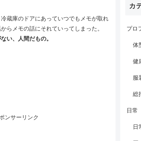
カ
と冷蔵庫のドアにあっていつでもメモが取れ
プロ
話からメモの話にそれていってしまった。
がない、人間だもの。
体
健
服
総
日常
ポンサーリンク
日