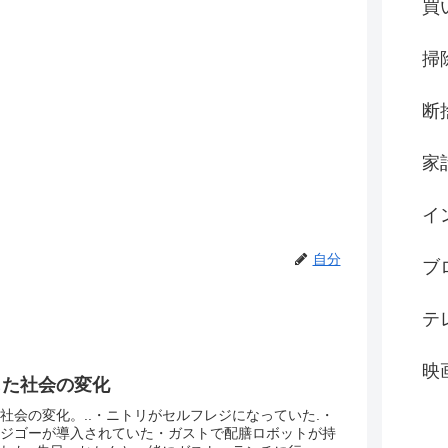
買
掃
断
家
イ
自分
ブ
テ
映
じた社会の変化
社会の変化。..・ニトリがセルフレジになっていた.・
ジゴーが導入されていた・ガストで配膳ロボットが持