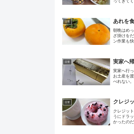
ってきてく
ら配膳ロボ
さ...
あれを
日常
朝晩はめっ
ざ掛けをだ
ン作業も快
寒暖差が大
か...
実家へ
日常
実家へ行っ
お土産を渡
べれない。
後にコタツ
茶...
クレジ
日常
クレジット
うにドラッ
かったのだ
い）.不正
か。こ...