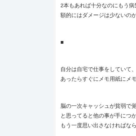
2本もあれば十分なのにもう病
額的にはダメージは少ないの
.
■
.
自分は自宅で仕事をしていて
あったらすぐにメモ用紙にメ
.
脳の一次キャッシュが貧弱で
と思ってると他の事が手につ
もう一度思い出さなければな
.