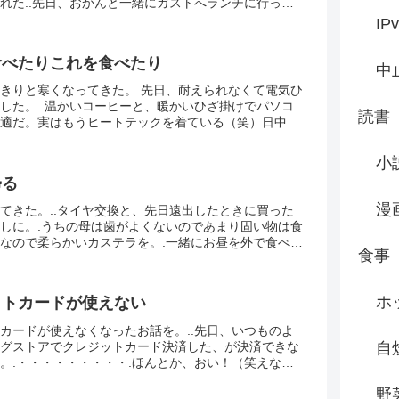
れた..先日、おかんと一緒にガストへランチに行った
ットがやってきてびっくりした。こんな田舎にも導入
IP
食べたりこれを食べたり
中
きりと寒くなってきた。.先日、耐えられなくて電気ひ
した。..温かいコーヒーと、暖かいひざ掛けでパソコ
読書
適だ。実はもうヒートテックを着ている（笑）日中の
きいので風邪をひかないように気を付けたい。..今月
小
帰る
漫
てきた。..タイヤ交換と、先日遠出したときに買った
しに。.うちの母は歯がよくないのであまり固い物は食
なので柔らかいカステラを。.一緒にお昼を外で食べた
食事
でしっぽりと食べた。デザートはいつも別腹、熱いお
ホ
ットカードが使えない
カードが使えなくなったお話を。..先日、いつものよ
グストアでクレジットカード決済した、が決済できな
自
。.・・・・・・・・・.ほんとか、おい！（笑えな
利用か、ジャミング電波か、はたまた何かのトラブル
野