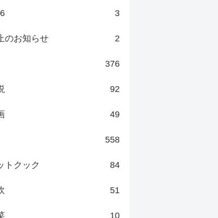
v6
3
止のお知らせ
2
376
説
92
画
49
558
ットクック
84
炊
51
菜
10