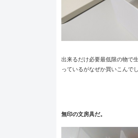
出来るだけ必要最低限の物で
っているがなぜか買いこんで
.
.
無印の文房具だ。