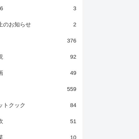
v6
3
止のお知らせ
2
376
説
92
画
49
559
ットクック
84
炊
51
菜
10