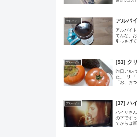
例の「朝一
アルバイ
アルバイト
アルバイト
てんな、お
引っさげて
長が歩いて
[53]
アルバイト
昨日アルバ
た。..リ
「お、おつ
う？.・・
な箱にケーキ
[37]
アルバイト
ハイリさん
の下でずっ
てからは新
だ。.自分
って...