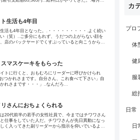
カ
銀行口座にロ...
ト生活も4年目
プロ
生活も4年目となった。.・・・・・・・・・.よく続い
い（笑）..ご多分にもれず、うだつの上がらない顔を
、店のバックヤードでくすぶっていると向こうから課
体
きた。.年齢は30代くらいだろうか。学生時代から厳...
健
 クリスマスケーキをもらった
イトに行くと、おもむろにリーダーに呼びかけられ
服
 「おつかれさまです。自分さん、これ食べて下さい」自
かれさまです・・・」..なんだろ
・・・・・・・.なんとクリスマスケーキだった！.大き
総
が入...
 ハイリさんにおちょくられる
日常
は20代前半の若手の女性社員で、今まではチワワさん
と仕事をしていた人だ。チワワさんが先日異動になっ
日
しく入ってきた副リーダーから指示を仰いでいるよう
もハイリさんとは週に何度か同じシフトになることがあ