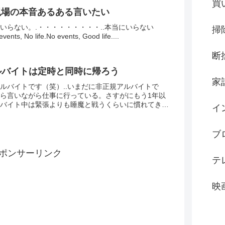
買
現場の本音あるある言いたい
いらない。.・・・・・・・・・..本当にいらない
掃
nts, No life.No events, Good life....
断
 アルバイトは定時と同時に帰ろう
家
ルバイトです（笑）..いまだに非正規アルバイトで
ら言いながら仕事に行っている。さすがにもう1年以
バイト中は緊張よりも睡魔と戦うくらいに慣れてきた
イ
くないのには変わりはない。.時間がくるときっちりと
ブ
ポンサーリンク
テ
映