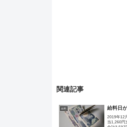
関連記事
給料日がや
給料
2019年
当1,260
合計3,59