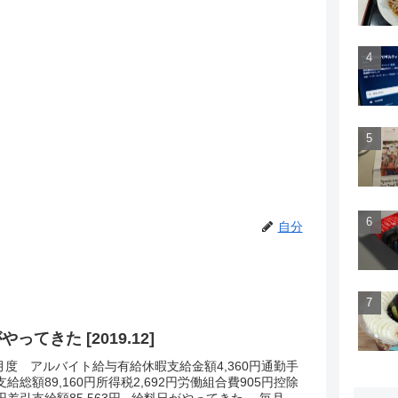
自分
ってきた [2019.12]
12月度 アルバイト給与有給休暇支給金額4,360円通勤手
円支給総額89,160円所得税2,692円労働組合費905円控除
7円差引支給額85,563円...給料日がやってきた。.毎月恒