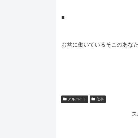
■
.
お盆に働いているそこのあな
.
.
アルバイト
仕事
ス