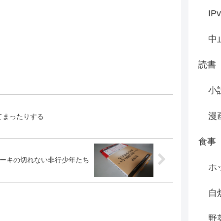
IP
中
読書
小
漫
てまったりする
食事
ーキの切れない非行少年たち
ホ
自
野