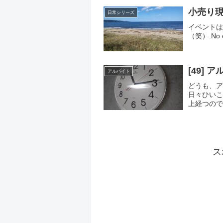
小売り
日常シリーズ
イベントは
（笑）.No eve
[49]
アルバイト
どうも、ア
日々ひいこ
上経つので
が、行きた
上がれ...
ス