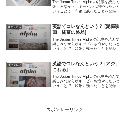
んぷんかんぷん]
The Japan Times Alpha の記事を読んで
楽しみながらボキャビルも増やしたいと
いうことで、印象に残ったことを記録し
ていきます。..2020.10.2日号の記事から.
マレーシアの猿がスマホを盗んで自撮り
をしていた話、マジかー。...
英語でコレなんという？ [泥棒映
ボキャビル
画、貧富の格差]
The Japan Times Alpha の記事を読んで
楽しみながらボキャビルも増やしたいと
いうことで、印象に残ったことを記録し
ていきます。..東京オリンピック特集、フ
ランスの田舎町で地元住民がボランティ
アで食料雑貨店を運営している話、タ...
英語でコレなんという？ [アジ、
ボキャビル
こねる]
The Japan Times Alpha の記事を読んで
楽しみながらボキャビルも増やしたいと
いうことで、印象に残ったことを記録し
ていきます。..ロシア人の男性が、同性愛
者になったのはアップルのせいだとアッ
プルを訴えた話が一番面白かった。あ...
スポンサーリンク