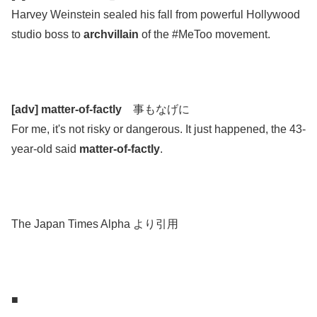
Harvey Weinstein sealed his fall from powerful Hollywood
studio boss to
archvillain
of the #MeToo movement.
.
.
[adv] matter-of-factly
事もなげに
For me, it's not risky or dangerous. It just happened, the 43-
year-old said
matter-of-factly
.
.
.
The Japan Times Alpha より引用
.
.
■