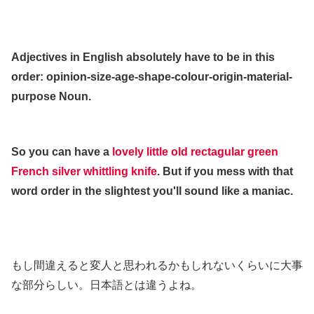
.
.
Adjectives in English absolutely have to be in this
order: opinion-size-age-shape-colour-origin-material-
purpose Noun.
.
So you can have a
lovely little old rectagular green
French silver whittling knife
. But if you mess with that
word order in the slightest you'll sound like a maniac.
.
.
もし間違えると変人と思われるかもしれないくらいに大事
な部分らしい。日本語とは違うよね。
.