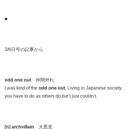
.
■
.
.
3/6日号の記事から
.
.
odd one out
仲間外れ
I was kind of the
odd one out
. Living in Japanese society,
you have to do as others do,but I just couldn't.
.
.
[n] archvillain
大悪党