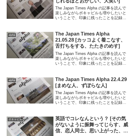
じれるほどおかしい、大笑い]
The Japan Times Alpha の記事を読んで
楽しみながらボキャビルも増やしたいと
いうことで、印象に残ったことを記録し
ていきます。..2021.2.19日号の記事から
（完読度90％）.スウェーデンの映画祭が
孤島で開催された話。参...
The Japan Times Alpha
alpha
21.05.28 [カッコよく着こなす、
舌打ちをする、たたきのめす]
The Japan Times Alpha の記事を読んで
楽しみながらボキャビルも増やしたいと
いうことで、印象に残ったことを記録し
ていきます。..2021.5.28日号の記事から
（完読度90％）.コートジボワールのカカ
オ産業での児童労働の取...
The Japan Times Alpha 22.4.29
alpha
[まめな人、ずぼらな人]
The Japan Times Alpha の記事を読んで
楽しみながらボキャビルも増やしたいと
いうことで、印象に残ったことを記録し
ていきます。..■2022.4.29 & 5.6日号の記
事から（完読度70％）.東京から香川県へ
移住したご夫婦...
英語でコレなんという？ [その気
ボキャビル
がないように振舞ってじらす、威
信、恋人同士、思い上がった、ち