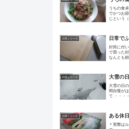
うちの食卓
でかつお節
じという（
い。.掃除が
日常で
日常シリーズ
封筒に付い
で買った封
なんとも頼
（笑）.オ
身が落ち...
大雪の
日常シリーズ
大雪の日の
間自慢がは
て.・・・
（笑）.■
すると人との
ある休
日常シリーズ
＊実際はル