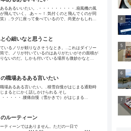
あるあるいいたい。.・・・・・・・・・.扇風機の風
が飛んでいく。.あ～～！.気付くのと飛んでくのが同
笑）..ラグに座って食べているので、尚更かもしれな
大変、はー....
ふと心細いなと思うこと
ているノリが頼りなさそうなとき。..これはダイソー
筒で、ノリが付いているのはありがたいがその面積が
りないのだ。しかも付いている場所も微妙かなと
ークションで売れたものを発送するのに、もし途中で中
日の職場あるある言いたい
職場あるある言いたい。..積雪自慢がはじまる通勤時
じまるとにかく話しかけられる.そし
・・・・・・.腰痛自慢（雪かきで）がはじまる
.不謹慎かもしれないが、非現実的な経験をみんなで共有
コミュニ...
日のルーティーン
ーティーンではありません。ただの一日で