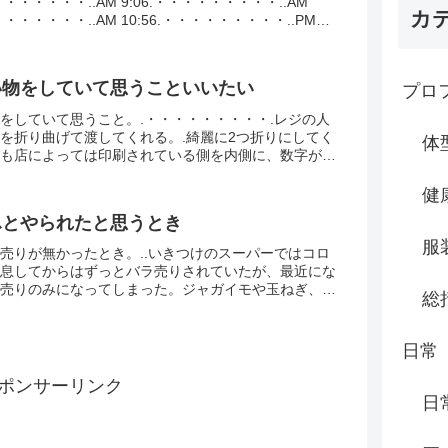
・・・・・・..AM 9:06.・・・・・・・・・..AM
カ
・・・・・・・・..AM 10:56.・・・・・・・・・..PM
・・・・・・・・..AM 0...
い物をしていて思うこといいたい
プロ
をしていて思うこと。.・・・・・・・・・.レジの人
を折り曲げて渡してくれる。.綺麗に2つ折りにしてく
体
も店によっては印刷されている側を内側に、数字が見
に折り曲げてくれる。.客がすぐに財布にしまえるよう
健
ふとやられたと思うとき
服
売りが無かったとき。..いきつけのスーパーではコロ
息してからはずっとバラ売りされていたが、最近にな
売りのみになってしまった。ジャガイモや玉ねぎ、に
総
ス、ピーマンなどだ。.こんなところにも第2波の影響
日常
ポンサーリンク
日