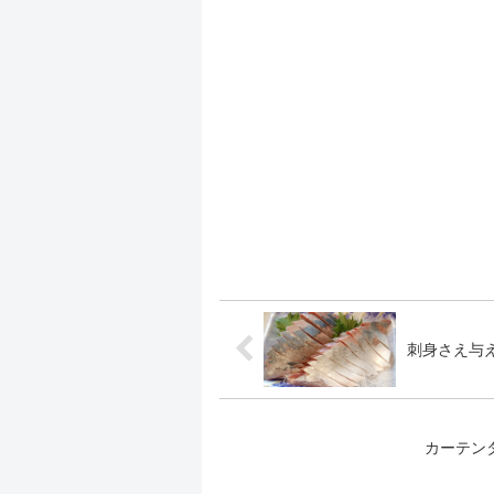
刺身さえ与
カーテンタ