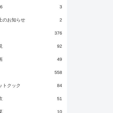
v6
3
止のお知らせ
2
376
説
92
画
49
558
ットクック
84
炊
51
菜
10