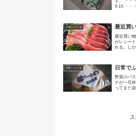
す。.・・・
9:10.・
16:23.・
最近買
日常シリーズ
最近買い物
がレシート
れる。しか
えないよう
に...
日常で
日常シリーズ
野菜のバラ
ナが一旦終
ってまた袋
んじん、ナ
がじ...
ス