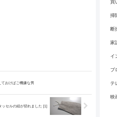
買
掃
断
家
イ
ブ
えておけばご機嫌な男
テ
映
ッセルの紐が切れました [1]