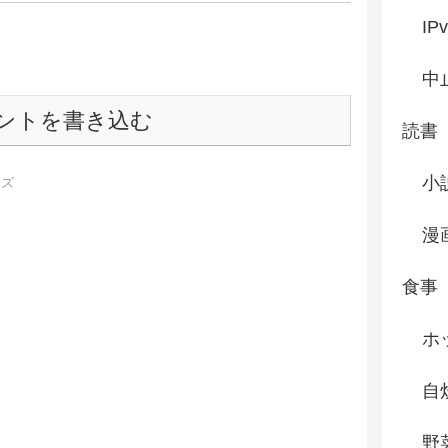
IP
中
ントを書き込む
読書
小
ーズ
漫
食事
ホ
自
野