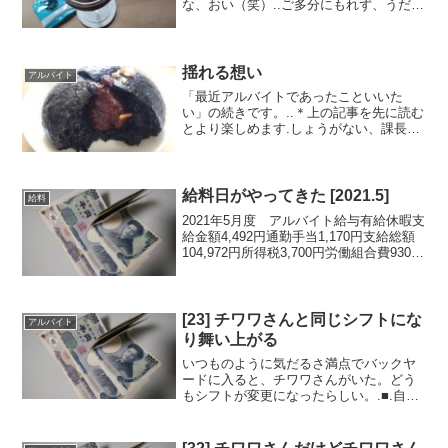
な、おい（笑）..ご多分にもれず、うだつ
の上がらない顔を引っさげて、店のバッ
クヤードでくすぶっていると向こうから
課長が歩いてきた。.年齢は30代くらいだ
ろうか。学生時代から厳...
揺れる想い
アルバイト
「最近アルバイトであったこといいた
い」の続きです。..＊上の記事を先に読む
とより楽しめます.しょうがない、課長に
連絡しよう。.自分では対処できそうにな
かったので、制服のポケットから店のス
マホを取り出し連絡先をタップす
る。.・・・・・・・・・...
給料日がやってきた [2021.5]
給料
2021年5月度 アルバイト給与有給休暇支
給金額4,492円通勤手当1,170円支給総額
104,972円所得税3,700円労働組合費930円
控除合計4,630円差引支給額100,342円...
給料日がやってきた。..今月はコロナ手当
がプラス...
[23] チワワさんと同じシフトにな
アルバイト
り舞い上がる
いつものように気だるさ満点でバックヤ
ードに入ると、チワワさんがいた。どう
もシフトが変更になったらしい。.■.自
「お、おつかれさまです」チ 「今日は、
新しい作業を教えます」自 「は、は
い・・・」..客観的に見れば、中年フリー