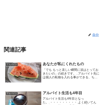
自分
関連記事
あなたが私にくれたもの
アルバイト
「でも もっと哀しい瞬間に涙はとってお
きたいの」の続きです。..アルバイト先に
は個人の私物を入れる事ができる、ちょ
っとした引き出しのようなものがある。
そこに書類が入っていたり、たまに誰か
の差し入れのお菓子なんかが入っていた
りする。.ドラクエ...
アルバイト生活も4年目
アルバイト
アルバイト生活も4年目となっ
た。.・・・・・・・・・.よく続いてん