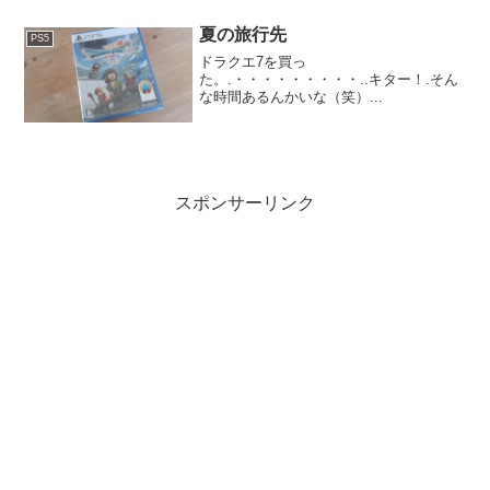
「Burning Shores」をプレイしたかった
からだ。....
夏の旅行先
PS5
ドラクエ7を買っ
た。.・・・・・・・・・..キター！.そん
な時間あるんかいな（笑）...
スポンサーリンク