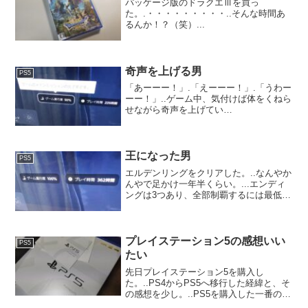
パッケージ版のドラクエⅢを買っ
た。.・・・・・・・・・..そんな時間あ
るんか！？（笑）...
奇声を上げる男
PS5
「あーーー！」.「えーーー！」.「うわー
ーー！」..ゲーム中、気付けば体をくねら
せながら奇声を上げてい
る。.・・・・・・・・・.でもキャラクタ
ーは、それほどくねっていない（動いて
いない）という（笑）.下手な人あるある
だと思うわ。..今週の冒...
王になった男
PS5
エルデンリングをクリアした。..なんやか
んやで足かけ一年半くらい。...エンディ
ングは3つあり、全部制覇するには最低あ
と2週は必要になる。.初めてのフロムゲ
ーがエルデンリングで燃え尽きた。.ネッ
トの力を借りないとクリアするのはほぼ
不可能では...
プレイステーション5の感想いい
PS5
たい
先日プレイステーション5を購入し
た。..PS4からPS5へ移行した経緯と、そ
の感想を少し。..PS5を購入した一番の理
由は「Horizon Forbidden West」のDLC版