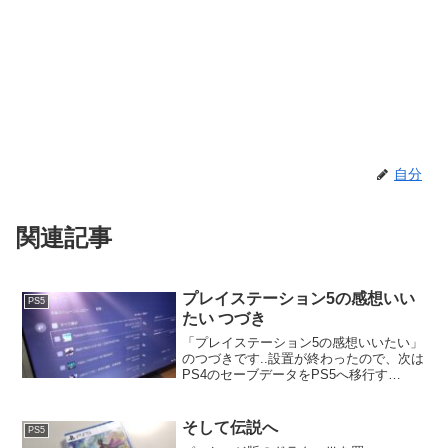
自分
関連記事
プレイステーション5の感想いい
PS5
たい つづき
「プレイステーション5の感想いいたい」
のつづきです..設置が終わったので、次は
PS4のセーブデータをPS5へ移行す
る。..PS4のセーブデータを保存しておい
たUSBをPS5に刺して本体ストレージに
コピーする。データの移行は他にもWi-fi
そして伝説へ
PS5
や...