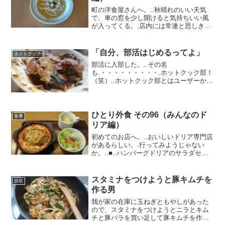
町の洋食屋さんへ。..秋晴れのいい天気
で、車の窓を少し開けると気持ちいい風
が入ってくる。.店内には常連と思しき人
達が。地元の人に愛されているんだろう
な。.■.この日はアラカルトでコーンポタ
ージュスープを。..うん、濃厚。.そして
「自分、部活はじめるってよ」
ホットクック
オムライスを...
部活に入部した。..その名
も.・・・・・・・・・.ホットクック部！
（笑）..ホットクック部とはユーザーから
のオリジナルレシピが投稿されているサ
イトだ。中には公式レシピになっている
のもあって、ダウンロードしてメニュー
番号からすぐに調理できる。...
ひとり外食 その96（みんなのド
食事
リア編）
初めてのお店へ。..おいしいドリア専門店
があるらしい。.行ってみようじゃない
か。..■..ハンバーグドリアのサラダセッ
トを。..サイズは3種類から選べてMサイ
ズを。ボリューム満点。.熱々のハンバー
グに濃厚トマトクリームソース。ご飯と
スタミナをつけようと豚キムチを
自炊
絡めれば...
作る男
我が家の在庫に玉ねぎともやしがあった
ので、スタミナをつけようとニラとキム
チと豚バラを買い足して豚キムチを作っ