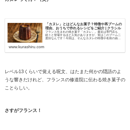
.
「カヌレ」とはどんなお菓子？特徴や再ブームの
理由、おうちで作れるレシピをご紹介 | クラシル
フランス生まれの焼き菓子「カヌレ」。最近は専門店も
続々と登場するほど人気がありますが、実はこのブーム二
度目なんです！今回は、そんなカヌレの特徴や名前の由来
のほか、再ブームの理由を解説します。記事後半では、カ
ヌレのおいしい食べ方やおうちで作れるおすすめのカヌレ
www.kurashiru.com
シピもご紹介！ぜひチェックしてみてくださいね。
.
レベル13くらいで覚える呪文、はたまた何かの隠語のよ
うな響きだけれど、フランスの修道院に伝わる焼き菓子の
ことらしい。
.
さすがフランス！
.