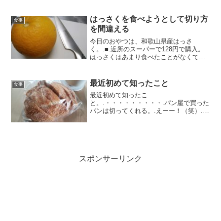
た。.最近は少し涼しくなってきたのと、
夏はサラダうどんもどきと、冷やし中華
めいたものばかりだったので食べたくな
はっさくを食べようとして切り方
食事
ったのだ。.■.エグレ...
を間違える
今日のおやつは、和歌山県産はっさ
く。.■.近所のスーパーで128円で購入。
はっさくはあまり食べたことがなくて、
自分の中では結構マイナーな果物だ。果
物コーナーの棚でも、肩身が狭そうに並
んでいる。調べてみると1月から4月くら
最近初めて知ったこと
食事
いまでが旬らしい。た...
最近初めて知ったこ
と。.・・・・・・・・・.パン屋で買った
パンは切ってくれる。.えーー！（笑）..
どうやら食パンやハードパンなどは、お
店の人にお願いすればスライスしてくれ
るらしい。.この日たまたま「ごまフラン
ス」を買ったら、店員さんが「よか...
スポンサーリンク