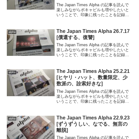
The Japan Times Alpha の記事を読んで
楽しみながらボキャビルも増やしたいと
いうことで、印象に残ったことを記録し
ていきます。..■2025.11.14号の記事から
（完読度100％）.第一次世界大戦中、オ
ーストラリア兵士の書...
The Japan Times Alpha 26.7.17
alpha
[償還する、復讐]
The Japan Times Alpha の記事を読んで
楽しみながらボキャビルも増やしたいと
いうことで、印象に残ったことを記録し
ていきます。..■2026.7.17号の記事から
（完読度100％）.ベスパ誕生80周年。ロ
ーマに愛好家が集まる...
The Japan Times Alpha 25.2.21
alpha
[ヒヤリ・ハット、数量限定、少
数派の、詮索好きな]
The Japan Times Alpha の記事を読んで
楽しみながらボキャビルも増やしたいと
いうことで、印象に残ったことを記録し
ていきます。..■2025.2.21日号の記事から
（完読度90％）.メキシコの新興企業がプ
ラスチックを燃料に変...
The Japan Times Alpha 22.9.23
alpha
[ずうずうしい、なでる、無言の
離脱]
The Japan Times Alpha の記事を読んで