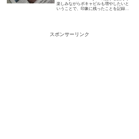
楽しみながらボキャビルも増やしたいと
いうことで、印象に残ったことを記録し
ていきます。..■2022.9.23日号の記事から
（完読度90％）.タンさんの Money
matters が...
スポンサーリンク