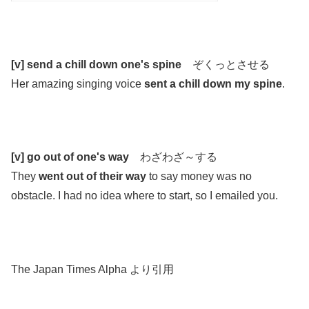
.
[v] send a chill down one's spine
ぞくっとさせる
Her amazing singing voice
sent a chill down my spine
.
.
.
[v] go out of one's way
わざわざ～する
They
went out of their way
to say money was no
obstacle. I had no idea where to start, so I emailed you.
.
.
The Japan Times Alpha より引用
.
.