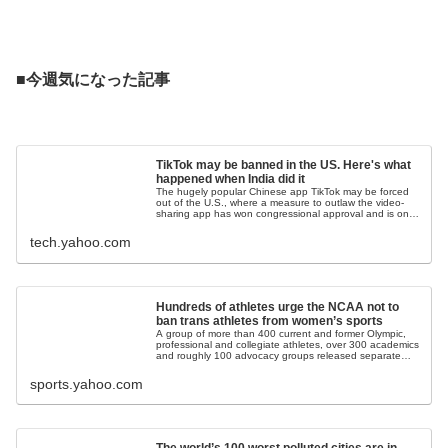
.
■今週気になった記事
.
TikTok may be banned in the US. Here's what
happened when India did it
The hugely popular Chinese app TikTok may be forced
out of the U.S., where a measure to outlaw the video-
sharing app has won congressional approval and is on
its way to President Biden for his signatu...
tech.yahoo.com
Hundreds of athletes urge the NCAA not to
ban trans athletes from women’s sports
A group of more than 400 current and former Olympic,
professional and collegiate athletes, over 300 academics
and roughly 100 advocacy groups released separate
letters Tuesday urging the NCAA not to b...
sports.yahoo.com