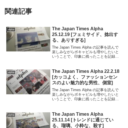
関連記事
The Japan Times Alpha
alpha
25.12.19 [フェミサイド、捻出す
る、ありすぎる]
The Japan Times Alpha の記事を読んで
楽しみながらボキャビルも増やしたいと
いうことで、印象に残ったことを記録し
ていきます。..■2025.12.19号の記事から
（完読度100％）.北欧の冬の憂鬱を乗り
切るコーピング。.....
The Japan Times Alpha 22.2.18
alpha
[カッコよく、ファッションセン
スのよい魅力的な男性、側室]
The Japan Times Alpha の記事を読んで
楽しみながらボキャビルも増やしたいと
いうことで、印象に残ったことを記録し
ていきます。..■2022.2.18号の記事から
（完読度90％）.NYタイムズの有料購読
の契約数が1,000万...
The Japan Times Alpha
alpha
25.11.14 [トレンドに通じてい
る、瑠璃、小粋な、殺す]