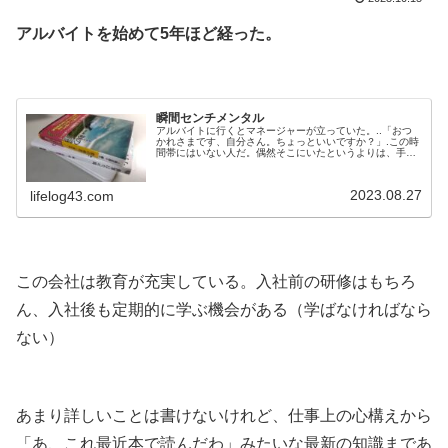
アルバイトを始めて5年ほど経った。
.
瞬間センチメンタル
アルバイトに行くとマネージャーが立っていた。..「おつ
かれさまです、自分さん。ちょっといいですか？」.この時
間帯にはいない人だ。偶然そこにいたというよりは、手ぐ
すねを引いて待っていたんだろう。そのまま別室へと促さ
れる。..・・・・・・・・・.イヤな予感しかしない（笑）.
人間の想像力は逞しいもので、わずか数秒で色々なパター
2023.08.27
lifelog43.com
ンを紡ぎだす。.「無い社交性」がばれたのか、「無い協調
性」がばれたのか、はたま...
.
この会社は教育が充実している。入社前の研修はもちろ
ん、入社後も定期的に学ぶ機会がある（学ばなければなら
ない）
.
あまり詳しいことは書けないけれど、仕事上の心構えから
「あ、これ最近本で読んだわ」みたいな最新の知識まであ