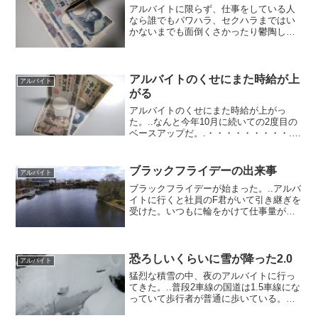
アルバイトに限らず、仕事をしている人
なら誰でもパワハラ、セクハラまではい
かないまでも面倒くさかったり鬱陶しか
ったりとストレスが溜まる事があるよ
ね。そんな対処法を自分なりに考えてみ
た。.■.1) お金のためと割り切るこの考え
方で日々を凌いでい...
アルバイトのくせにまた時給が上
アルバイト
がる
アルバイトのくせにまた時給が上がっ
た。..なんと今年10月に続いての2度目の
ベースアップだ。.・・・・・・・・・.ほ
んとか、おい！（笑）.誰かが火炎瓶を投
げ入れたとか、催涙ガスをまかれたなん
て話は聞いていない。理由はよく分から
ブラックフライデーの出来事
アルバイト
ないが下方修正...
ブラックフライデーが始まった。..アルバ
イトに行くと社員のF君がいて引き継ぎを
受けた。いつもに輪をかけて仕事量が多
いようだ。終わりがけにボソッと.「いや
～、ブラック企業のブラックフライデー
ですよ～」.もー、ふたりで大笑い
（笑）.■.若干入社...
恐ろしいくらいに雪が降った2.0
アルバイト
猛烈な積雪の中、夜のアルバイトに行っ
てきた。..普段2車線の国道は1.5車線にな
っていて歩行者が普通に歩いている。も
し触れるとリアルでゲームオーバーだ、