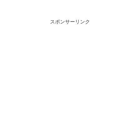
コンティニューは無い。.一般道に入ると
凸凹道の悪路で、もはや北斗の拳に出て
くるモヒカンが...
スポンサーリンク