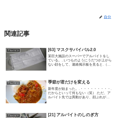
自分
関連記事
[63] マスクサバイバル2.0
アルバイト
某巨大施設のスーパーでアルバイトをし
ている。..いつものようにうだつが上がら
ない顔をして、連絡掲示板を見ると.（重
要） 勤務中はマスクをして下さい。もし
手配できない人は事務所に申請して下さ
い。.と書いてあった。今ままでは個人の
自主性でマスク...
季節が君だけを変える
アルバイト
新年度が始まった。.・・・・・・・・・.
だからといって何もない（笑）.ただ、ア
ルバイト先では異動があり、顔ぶれがが
らっと変わった。.転勤制度は、会社内の
マンネリを無くして新陳代謝をはかるに
は良い制度なんだろう。新しい人や環境
で仕事をするのは...
[21] アルバイトのしのぎ方
アルバイト