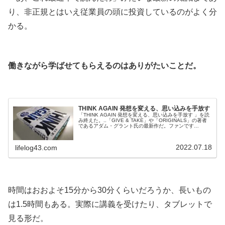
り、非正規とはいえ従業員の頭に投資しているのがよく分
かる。
.
働きながら学ばせてもらえるのはありがたいことだ。
.
THINK AGAIN 発想を変える、思い込みを手放す
「THINK AGAIN 発想を変える、思い込みを手放す 」を読
み終えた。..「GIVE & TAKE」や「ORIGINALS」の著者
であるアダム・グラント氏の最新作だ。ファンです
（笑）...■.. 獲得と凍結。答えを獲得するとそれを保持し
ようとする欲求。..他人の見解であれば、私たちは目ざと
く再考の必要性を指摘する。だが残念なことに、いざ自分
2022.07.18
lifelog43.com
の知識や見解となると「正しいか」ではなく「フィーリン
グ...
.
時間はおおよそ15分から30分くらいだろうか、長いもの
は1.5時間もある。実際に講義を受けたり、タブレットで
見る形だ。