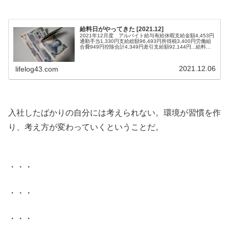
給料日がやってきた [2021.12]
2021年12月度 アルバイト給与有給休暇支給金額4,453円
通勤手当1,330円支給総額96,493円所得税3,400円労働組
合費949円控除合計4,349円差引支給額92,144円...給料日
がやってきた。..先日アルバイトで研修があった。.指定さ
れた時間に指定された場所へ行くと、なんと自分一人だ
け！.・・・・・・・・・.ま、マンツーマン？.ほんとか、
2021.12.06
lifelog43.com
おい！（笑）.・・・・・・・・・.→ にげ...
.
入社したばかりの自分には考えられない。環境が習慣を作
り、考え方が変わっていくということだ。
.
・・・
・・・
・・・