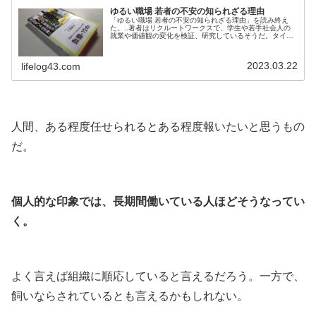
ゆるい職場 若者の不安の知られざる理由
「ゆるい職場 若者の不安の知られざる理由」を読み終え
た。..著者はリクルートワークスで、学生や若手社会人の
就業や価値観の変化を検証、研究しているそうだ。タイト
ルが面白そうだったので購入。..■.. 初職就業後3年以内の
離職率のこと..日本社会は今後本格的な若者人口の減少の
局面を迎える。2008年に120万人台に突入した18歳人口は
2023.03.22
lifelog43.com
15年近く120万人前後で推移しており2020年も117万人で
あった...
.
人間、ある程度任せられるとある程度報いたいと思うもの
だ。
.
個人的な印象では、長期間働いている人ほどそうなってい
く。
.
よく言えば組織に順応していると言えるだろう。一方で、
飼いならされているとも言えるかもしれない。
.