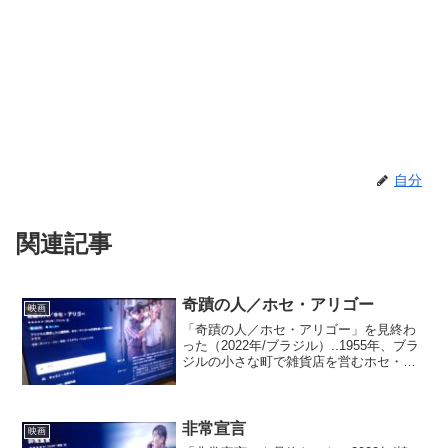
自分
関連記事
奇蹟の人／ホセ・アリゴー
映画
「奇蹟の人／ホセ・アリゴー」を見終わ
った（2022年/ブラジル）..1955年、ブラ
ジルの小さな町で雑貨店を営むホセ・ア
リゴーはある日、不思議な夢を見る。そ
してアリゴーは病に冒された人々に対
し、ある時はメスを使いある時は素手で
患部を鮮やかに...
非常宣言
映画