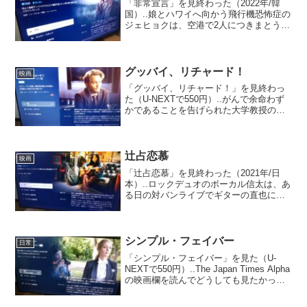
「非常宣言」を見終わった（2022年/韓
国）..娘とハワイへ向かう飛行機恐怖症の
ジェヒョクは、空港で2人につきまとう謎
の男が同じ便に搭乗したと知り不安を抱
く。KI501便はハワイに向け飛び立つが、
乗客たちが原因不明の死を遂げて機内は
パニック...
グッバイ、リチャード！
映画
「グッバイ、リチャード！」を見終わっ
た（U-NEXTで550円）..がんで余命わず
かであることを告げられた大学教授のリ
チャードは、追い討ちをかけるかのよう
に妻に不倫を告白される。死を前に怖い
ものなしになったリチャードは、残りの
人生を自分のた...
辻占恋慕
映画
「辻占恋慕」を見終わった（2021年/日
本）..ロックデュオのボーカル信太は、あ
る日の対バンライブでギターの直也にド
タキャンを食らわされる。路頭に迷う信
太に救いの手を差し伸べたのはシンガー
ソングライターの月見ゆべしだった。売
れない、金ない、...
シンプル・フェイバー
日常
「シンプル・フェイバー」を見た（U-
NEXTで550円）..The Japan Times Alpha
の映画欄を読んでどうしても見たかった
作品。ミステリー小説「ささやかな頼
み」を映画化したものらしく小説のほう