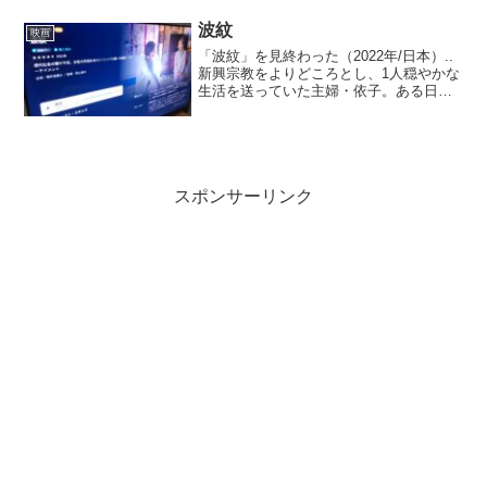
は読んでいない。.■.感想は・...
波紋
映画
「波紋」を見終わった（2022年/日本）..
新興宗教をよりどころとし、1人穏やかな
生活を送っていた主婦・依子。ある日、
失踪した夫が十何年の時を経て帰ってき
たことで、その毎日がゆがみ始める。介
護や更年期といったさまざまな困難に対
して湧き上がる...
スポンサーリンク