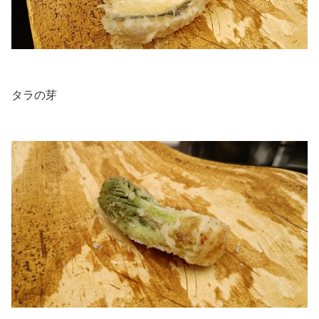
.
タラの芽
.
.