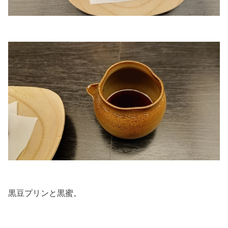
.
.
黒豆プリンと黒蜜。
.