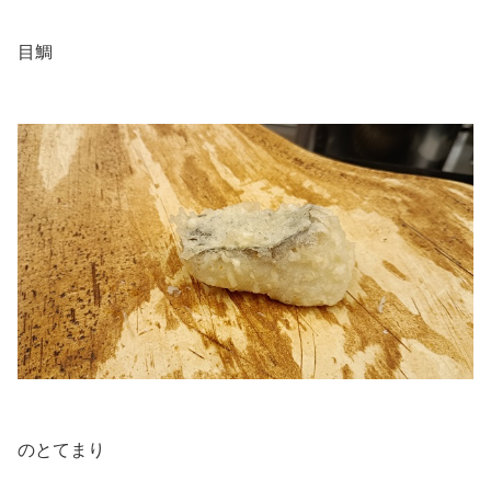
目鯛
.
.
のとてまり
.