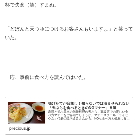
杯で失念（笑）すまぬ。
.
「どぼんと天つゆにつけるお客さんもいますよ」と笑って
いた。
.
.
一応、事前に食べ方を読んではいた。
.
揚げたてが台無し！知らないでは済ませられない
「天ぷらを食べるときのNGマナー」８選
寿司と並ぶ日本の伝統料理の天ぷら。高級店での正しい食
べ方マナーをご存知でしょうか。マナースクール「ライビ
ウム」代表の諏内えみさんから、NGな食べ方と優雅に食べ
る秘訣を教わりました。
precious.jp