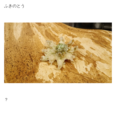
ふきのとう
.
.
？
.