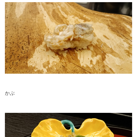
.
かぶ
.