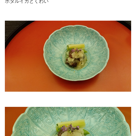
ホタルイカとくわい
.
.