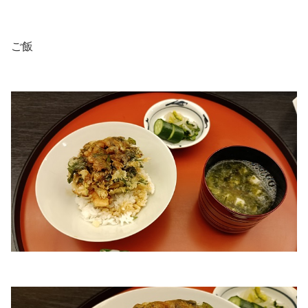
.
ご飯
.
.