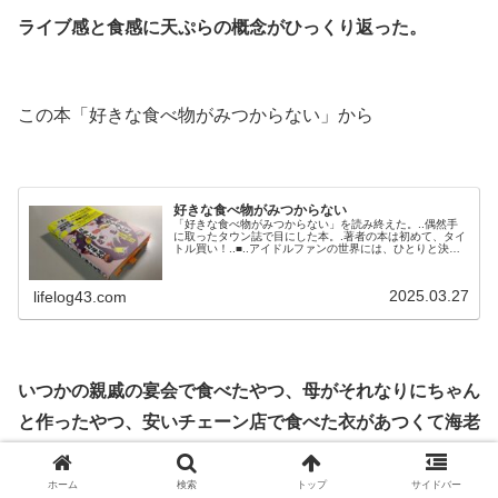
ライブ感と食感に天ぷらの概念がひっくり返った。
.
この本「好きな食べ物がみつからない」から
.
好きな食べ物がみつからない
「好きな食べ物がみつからない」を読み終えた。..偶然手
に取ったタウン誌で目にした本。.著者の本は初めて、タイ
トル買い！..■..アイドルファンの世界には、ひとりと決め
ずたくさんのアイドルを好きでいるDD（誰でも大好き）だ
とか、グループのメンバー全員を尊ぶ「箱推し」という言
葉があると聞いた。いっそ、食べ物全体を愛していくのは
2025.03.27
lifelog43.com
どうだろう。「好きな食べ物は食べ物です」据わった目で
そう公言して生きていく。...
.
いつかの親戚の宴会で食べたやつ、母がそれなりにちゃん
と作ったやつ、安いチェーン店で食べた衣があつくて海老
の小さなやつ、冷凍食品のやつ、コンビニが本気で作った
と噂に聞いて食べたやつ、ビジネスホテルの朝食バイキン
ホーム
検索
トップ
サイドバー