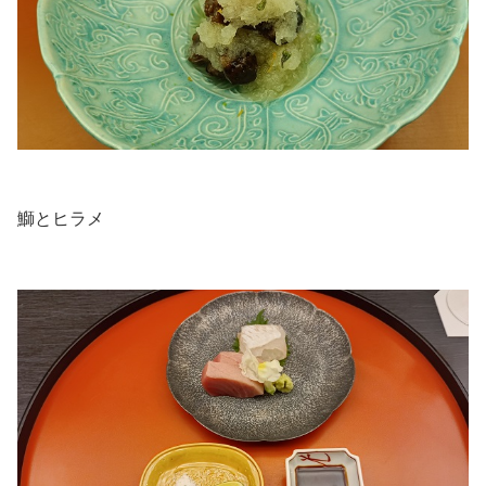
.
鰤とヒラメ
.