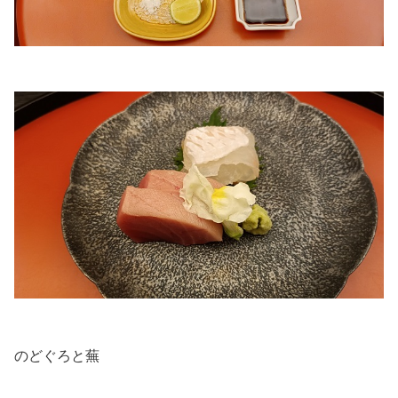
.
.
のどぐろと蕪
.