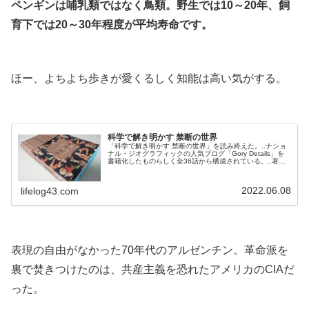
ペンギンは哺乳類ではなく鳥類。野生では10～20年、飼
育下では20～30年程度が平均寿命です。
.
ほー、よちよち歩きが愛くるしく知能は高い気がする。
.
科学で解き明かす 禁断の世界
「科学で解き明かす 禁断の世界」を読み終えた。..ナショ
ナル・ジオグラフィックの人気ブログ「Gory Details」を
書籍化したものらしく全36話から構成されている。..著者
のエリカ・エンゲルハウプトさんが体当たりで色々な事に
挑戦している。..■..人が死ぬと4分以内に、体内の微生物は
世紀末を迎えたかのようなパーティーを開始する。最初に
2022.06.08
lifelog43.com
自己消化、または自己分解と呼ばれる現象が起こり、死者
の細胞は...
.
表現の自由がなかった70年代のアルゼンチン。革命派を
裏で焚きつけたのは、共産主義を恐れたアメリカのCIAだ
った。
.