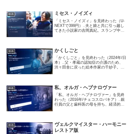
ミセス・ノイズィ
映画
「ミセス・ノイズィ」を見終わった（U-
NEXTで399円）..夫と娘と共に引っ越し
てきた小説家の吉岡真紀。スランプ中の
彼女は、隣人の若田美和子による騒音と
嫌がらせに悩まされ、執筆も家族との関
係もうまくいかず、心の平穏を奪われて
いく。そんなな...
かくしごと
映画
「かくしごと」を見終わった（2024年/日
本）..父・孝蔵の認知症の介護のため、
渋々田舎に戻った絵本作家の千紗子。他
人のような父親との同居に辟易する日々
を送っていたある日、事故で記憶を失っ
た少年を助けた千紗子は、彼の体に虐待
の痕を見つける。...
私、オルガ・ヘプナロヴァー
映画
「私、オルガ・ヘプナロヴァー」を見終
わった（2016年/チェコスロバキア）..銀
行員の父と歯科医の母を持ち、経済的に
恵まれた生活を送る内気な少女・オル
ガ。父親に何度も殴られ、厳格な母親に
育てられた彼女は、13歳の時に大量の精
神安定剤を服用し...
ヴェルクマイスター・ハーモニー
映画
レストア版