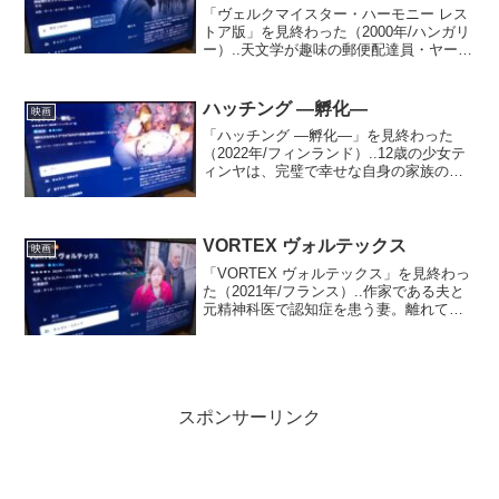
「ヴェルクマイスター・ハーモニー レス
トア版」を見終わった（2000年/ハンガリ
ー）..天文学が趣味の郵便配達員・ヤーノ
シュは、音楽家の老人・エステルの世話
をしている。ある日、町に移動サーカス
と巨大クジラが突然姿を現す。住民たち
ハッチング ―孵化―
映画
はプリンスと...
「ハッチング ―孵化―」を見終わった
（2022年/フィンランド）..12歳の少女テ
ィンヤは、完璧で幸せな自身の家族の動
画を世界へ発信することに夢中な母親を
喜ばすため体操の大会優勝を目指す日々
を送っていた。ある夜、森で奇妙な卵を
見つけたティン...
VORTEX ヴォルテックス
映画
「VORTEX ヴォルテックス」を見終わっ
た（2021年/フランス）..作家である夫と
元精神科医で認知症を患う妻。離れて暮
らす息子は、2人を心配しながらも金の無
心のために家を訪れる。心臓に持病を抱
える夫は重くなる妻の認知症に悩まさ
れ、日常生...
スポンサーリンク