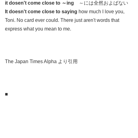
it dosen't come close to ～ing
～には全然およばない
It doesn't come close to saying
how much I love you,
Toni. No card ever could. There just aren't words that
express what you mean to me.
.
.
The Japan Times Alpha より引用
.
.
■
.
.