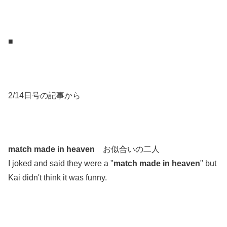
.
.
■
.
.
2/14日号の記事から
.
.
match made in heaven
お似合いの二人
I joked and said they were a "
match made in heaven
" but
Kai didn't think it was funny.
.
.