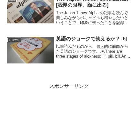
[我慢の限界、顔に出る]
The Japan Times Alpha の記事を読んで
楽しみながらボキャビルも増やしたいと
いうことで、印象に残ったことを記録し
ていきます。..■2022.3.25日号の記事から
（完読度70％）.アイダホ州に住む8才の
少年が、自作の絵本を...
英語のジョークで笑えるか？ [6]
ジョーク
以前読んだものから、個人的に面白かっ
た英語のジョークです。.■.There are
three stages of sickness: ill, pill, bill.And
sometimes there is another: will...
スポンサーリンク