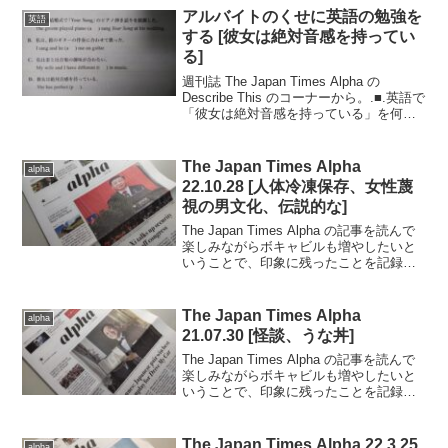
という単...
アルバイトのくせに英語の勉強を
英語
する [彼女は絶対音感を持ってい
る]
週刊誌 The Japan Times Alpha の
Describe This のコーナーから。.■.英語で
「彼女は絶対音感を持っている」を何と
いうか？She has perfect (p )..The
Japan Times...
The Japan Times Alpha
alpha
22.10.28 [人体冷凍保存、女性蔑
視の男文化、伝説的な]
The Japan Times Alpha の記事を読んで
楽しみながらボキャビルも増やしたいと
いうことで、印象に残ったことを記録し
ていきます。..■ 2022.10.28日号の記事か
ら（完読度90％）.人体を冷凍保存して将
来のテクノロジーに...
The Japan Times Alpha
alpha
21.07.30 [怪談、うな丼]
The Japan Times Alpha の記事を読んで
楽しみながらボキャビルも増やしたいと
いうことで、印象に残ったことを記録し
ていきます。..2021.7.30 ＆ 8.6日号の記
事から（完読度90％）.がん治療による脱
毛や手術痕で、温...
The Japan Times Alpha 22.3.25
alpha