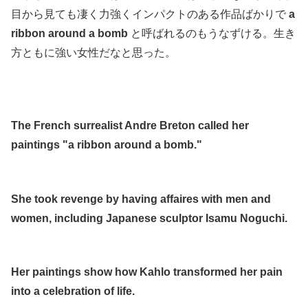
目から見ても凄く力強くインパクトのある作品ばかりで
a
ribbon around a bomb
と呼ばれるのもうなずける。生き
方ともに強い女性だなと思った。
.
.
The French surrealist Andre Breton called her
paintings "a ribbon around a bomb."
.
She took revenge by having affaires with men and
women, including Japanese sculptor Isamu Noguchi.
.
Her paintings show how Kahlo transformed her pain
into a celebration of life.