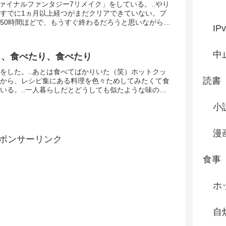
ファイナルファンタジー7リメイク」をしている。..やり
すでに1ヵ月以上経つがまだクリアできていない。プ
50時間ほどで、もうすぐ終わるだろうと思いながらこ
IP
か終わらないのだ。.ちなみにネットの攻略サイトや...
中
り、食べたり、食べたり
をした。..あとは食べてばかりいた（笑）ホットクッ
読書
から、レシピ集にある料理を色々ためしてみたくて食
いる。..一人暮らしだとどうしても似たような味の、
自分好みのものばかり食べてしまう。.それはそれでい
小
漫
ポンサーリンク
食事
ホ
自