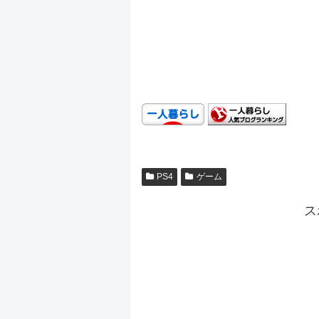
.
.
.
PS4
ゲーム
ス