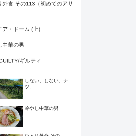
り外食 その113（初めてのアサ
）
ア・ドーム (上)
し中華の男
 GUILTY/ギルティ
しない、しない、ナ
ツ。
冷やし中華の男
ひとり外食 その