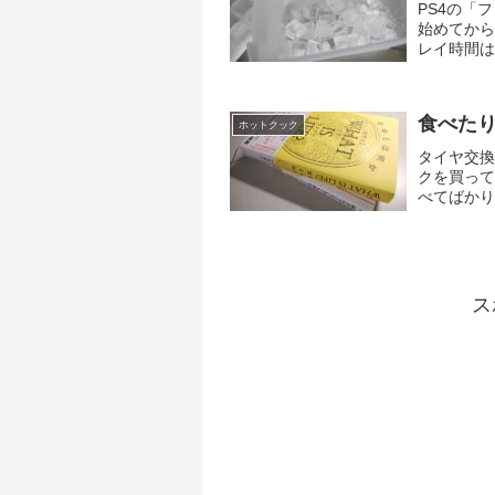
PS4の「
始めてから
レイ時間は
れがなかな
食べた
ホットクック
タイヤ交換
クを買って
べてばかり
似たような
い...
ス