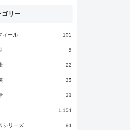
テゴリー
フィール
101
型
5
康
22
装
35
括
38
1,154
常シリーズ
84