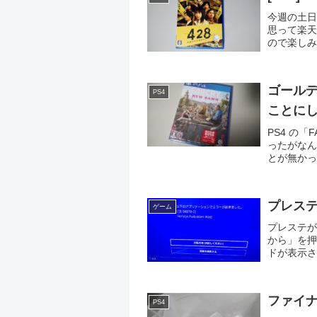
今週の土日
思って楽天
ので楽しみ
て購入した
ゴール
PS4
ことに
PS4 の「F
ったがなん
とが無かっ
フェイスな
プレス
ゲーム
プレステが
から」を押し
ドが表示さ
てみたがや
ファイ
PS4