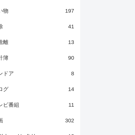
い物
197
除
41
捨離
13
計簿
90
ンドア
8
ログ
14
レビ番組
11
画
302