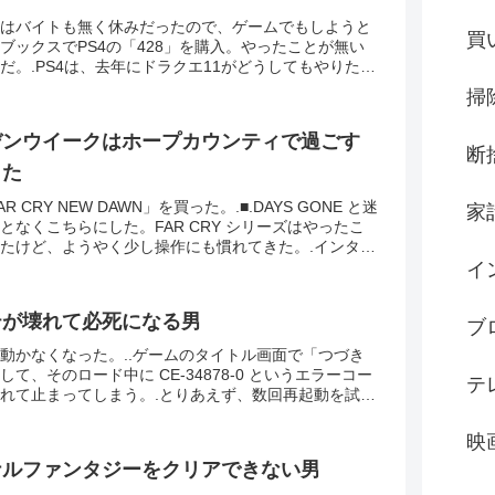
はバイトも無く休みだったので、ゲームでもしようと
買
ブックスでPS4の「428」を購入。やったことが無い
だ。.PS4は、去年にドラクエ11がどうしてもやりたく
。小学生、中学生時代にやったドラクエ2、ドラク...
掃
デンウイークはホープカウンティで過ごす
断
した
AR CRY NEW DAWN」を買った。.■.DAYS GONE と迷
家
となくこちらにした。FAR CRY シリーズはやったこ
たけど、ようやく少し操作にも慣れてきた。.インター
どはホライズンゼロに...
イ
テが壊れて必死になる男
ブ
動かなくなった。..ゲームのタイトル画面で「つづき
て、そのロード中に CE-34878-0 というエラーコー
テ
れて止まってしまう。.とりあえず、数回再起動を試し
はり同じところでストップ。..「う、うー...
映
ナルファンタジーをクリアできない男