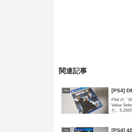
関連記事
[PS4] 
PS4
PS4 の「
Value 
だ。5,20
ていた。内容
[PS4] 4
PS4