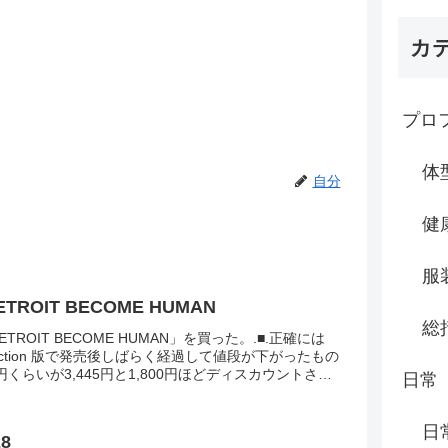
カ
プロ
体
自分
健
服
DETROIT BECOME HUMAN
総
DETROIT BECOME HUMAN」を買った。.■.正確には
Selection 版で発売後しばらく経過して値段が下がったもの
0円くらいが3,445円と1,800円ほどディスカウントされ
日常
...
日
28