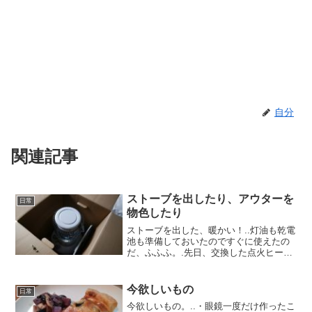
自分
関連記事
ストーブを出したり、アウターを
日常
物色したり
ストーブを出した、暖かい！..灯油も乾電
池も準備しておいたのですぐに使えたの
だ、ふふふ。.先日、交換した点火ヒータ
ーもしっかりと動作してくれて点火レバ
ーをちょこっと下げるだけで火が付く。
すごいラクだ！..これでチャッカマンの煩
今欲しいもの
日常
わしさから解放...
今欲しいもの。..・眼鏡一度だけ作ったこ