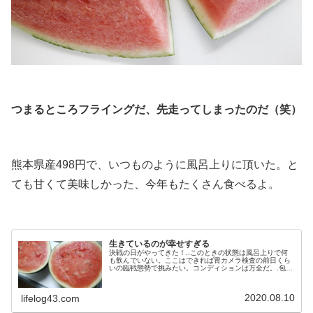
.
つまるところフライングだ、先走ってしまったのだ（笑）
.
熊本県産498円で、いつものように風呂上りに頂いた。と
ても甘くて美味しかった、今年もたくさん食べるよ。
.
生きているのが幸せすぎる
決戦の日がやってきた！..このときの状態は風呂上りで何
も飲んでいない。ここはできれば胃カメラ検査の前日くら
いの臨戦態勢で挑みたい。コンディションは万全だ。.包丁
はペティナイフ一本しか持っていないので、スイカを回し
ながらなんとか半分に切った。見ると中身がしっかりと詰
まっている。見るからに美味しそう
2020.08.10
lifelog43.com
だ。.・・・・・・・・・.ペロリ！.美味しかった。最後に
底に溜まったすいか100％の果汁を優勝力士が酒を...