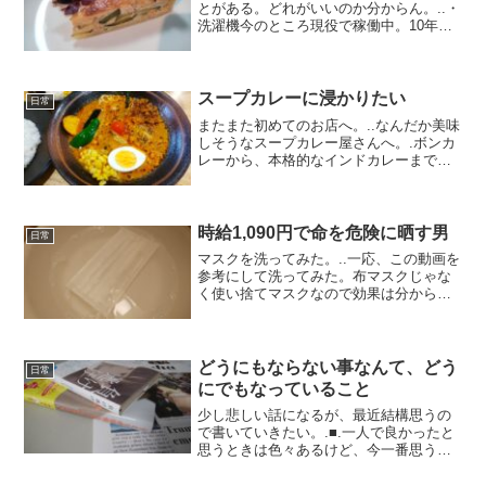
とがある。どれがいいのか分からん。..・
洗濯機今のところ現役で稼働中。10年選
手なので壊れる前に買い替えたい。..・夏
タイヤ車検は通したけれど6年落ち。楽天
Carを検討中。..・スニーカーニューバラ
ン...
スープカレーに浸かりたい
日常
またまた初めてのお店へ。..なんだか美味
しそうなスープカレー屋さんへ。.ボンカ
レーから、本格的なインドカレーまでカ
レーは全部大好きだ。スープカレーも何
度か食べたことはある。..注文はタッチパ
ネルで、辛さやご飯の量、ドリンクの食
前食後など自分...
時給1,090円で命を危険に晒す男
日常
マスクを洗ってみた。..一応、この動画を
参考にして洗ってみた。布マスクじゃな
く使い捨てマスクなので効果は分からな
い。それでもやらないよりはいいだろう
し、付けないよりはマシだろう。洗って
いるときにふとスヌーピーに出てくる言
葉を思い出した。.Y...
どうにもならない事なんて、どう
日常
にでもなっていること
少し悲しい話になるが、最近結構思うの
で書いていきたい。.■.一人で良かったと
思うときは色々あるけど、今一番思うの
は「収入が少ないとき」だ。今は現に収
入が少なくて、その分をアルバイトで補