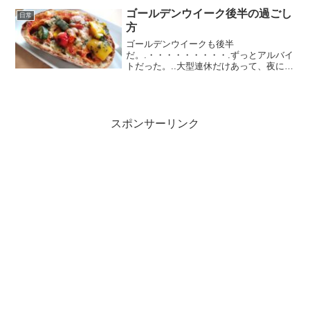
っているというなんとも情けない状態
ゴールデンウイーク後半の過ごし
日常
だ。.もし家族がいたら...
方
ゴールデンウイークも後半
だ。.・・・・・・・・・.ずっとアルバイ
トだった。..大型連休だけあって、夜にも
関わらずお客さんは多かった。外国人の
方も例年よりは増えている印象だ。.まれ
に尋ねられることもあり、たどたどしい
英語で冷や汗をかきながら答...
スポンサーリンク