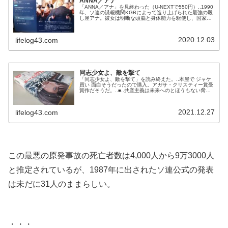
ANNA／アナ
「ANNA／アナ」を見終わった（U-NEXTで550円）..1990
年、ソ連の諜報機関KGBによって造り上げられた最強の殺
し屋アナ。彼女は明晰な頭脳と身体能力を駆使し、国家間
の争いをも左右する一流の暗殺者へと成長していく。そん
な中、アメリカCIAの巧妙なわなにはめられ危機に陥った
アナはさらに覚醒し・・・（U-NEXT）より..感想は・・・
2020.12.03
lifelog43.com
面白かった！.簡単にGPSが使えて、簡単に遺伝子を操作で
きて...
同志少女よ、敵を撃て
「同志少女よ、敵を撃て」を読み終えた。..本屋で ジャケ
買い 面白そうだったので購入。アガサ・クリスティー賞受
賞作だそうだ。..■..共産主義は未来へのとほうもない脅威
なのだ。われわれは軍人の戦友意識を捨てねばならない。
共産主義者はこれまでも戦友ではなかったし、これからも
戦友ではない。みな殺しの闘争こそが問題となる。われわ
2021.12.27
lifelog43.com
れは敵を生かしておくことになる戦争などしない（アドル
フ・ヒトラー）..ソヴィ...
.
この最悪の原発事故の死亡者数は4,000人から9万3000人
と推定されているが、1987年に出されたソ連公式の発表
は未だに31人のままらしい。
.
・・・