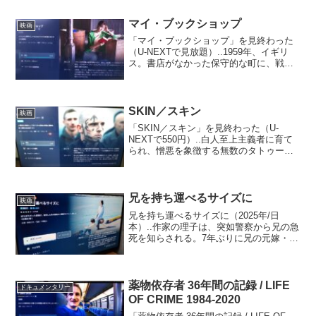
ってきた。兄の遺言で16歳の甥パトリッ
クの後見人と...
マイ・ブックショップ
映画
「マイ・ブックショップ」を見終わった
（U-NEXTで見放題）..1959年、イギリ
ス。書店がなかった保守的な町に、戦争
未亡人のフローレンスが本屋を開く。隠
居している本好きの老紳士に支えられフ
ローレンスは書店を軌道に乗せるのだ
が、彼女をよく思...
SKIN／スキン
映画
「SKIN／スキン」を見終わった（U-
NEXTで550円）..白人至上主義者に育て
られ、憎悪を象徴する無数のタトゥーを
刻み、差別と暴力に生きてきたブライオ
ン。シングルマザーのジュリーと出会
い、今までの悪行を悔いた彼は新たな人
生を築こうとする...
兄を持ち運べるサイズに
映画
兄を持ち運べるサイズに（2025年/日
本）..作家の理子は、突如警察から兄の急
死を知らされる。7年ぶりに兄の元嫁・加
奈子と娘の満里奈、一時的に児童相談所
に保護されている良一と再会した理子
は、兄を荼毘に付す。ごみ屋敷と化した
兄のアパートの壁に...
薬物依存者 36年間の記録 / LIFE
ドキュメンタリー
OF CRIME 1984-2020