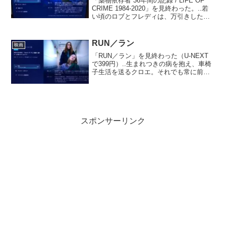
「薬物依存者 36年間の記録 / LIFE OF
CRIME 1984-2020」を見終わった。..若
い頃のロブとフレディは、万引きした商
品を売ることで生計を立てていた。この
頃、2人はすでに薬物に手を染めていてロ
ブは同時期にデリリスと出会う...
RUN／ラン
映画
「RUN／ラン」を見終わった（U-NEXT
で399円）..生まれつきの病を抱え、車椅
子生活を送るクロエ。それでも常に前向
きで好奇心旺盛な彼女は、地元大学への
進学を望み自立しようとしていた。だが
ある日、自分の生活をサポートし進学の
夢も後押しし...
スポンサーリンク