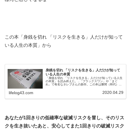
.
.
この本「身銭を切れ 「リスクを生きる」人だけが知って
いる人生の本質」から
.
身銭を切れ 「リスクを生きる」人だけが知って
いる人生の本質
「身銭を切れ 「リスクを生きる」人だけが知っている人生
の本質」を読み終えた。..「ブラックスワン」や「まぐ
れ」で有名なタレブさんの新作。この本は勝間（和代）さ
んの本の紹介動画を見て面白そうだったので購入し
た。..■..人間は昔から愚かだったが、世界を破滅させるほ
2020.04.29
lifelog43.com
どの力は持っていなかった。今は持っている。..アドバイ
スが間違っていた場合の罰則が存在しないかぎり、アドバ
イスを生業としている人間のアドバ...
.
あなたが1回きりの低確率な破滅リスクを冒し、そのリス
クを生き抜いたあと、安心してまた1回きりの破滅リスク