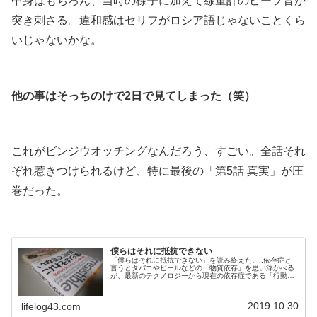
中身はもちろん、当時の様子に加えて線量計のビープ音が
突き刺さる。違和感はセリフがロシア語じゃないことくら
いじゃないかな。
.
他の事はそっちのけで2日で見てしまった（笑）
.
これがビンジウオッチングなんだろう、すごい。全話それ
ぞれ惹きつけられるけど、特に最後の「第5話 真実」が圧
巻だった。
.
僕らはそれに抵抗できない
「僕らはそれに抵抗できない」を読み終えた。..依存症と
言うとタバコやビールなどの「物質依存」を思い浮かべる
が、最新のテクノロジーから現在の依存症である「行動依
存」について詳しく書かれている。訳も素晴らしくとても
読みやすい。.プロローグを読んだだけで「次のページをめ
くりたい衝動に抵抗できない」レベルの良書（笑）.■.どれ
2019.10.30
lifelog43.com
だけハッシュタグをクリックしてもその先がある。まるで
有機体みたいに独り歩きを始め...