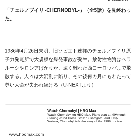
「チェルノブイリ -CHERNOBYL-」（全5話）を見終わっ
た。
.
.
1986年4月26日未明、旧ソビエト連邦のチェルノブイリ原
子力発電所で大規模な爆発事故が発生。放射性物質はベラ
ルーシやロシアばかりか、遠く離れた西ヨーロッパまで飛
散する。人々は大混乱に陥り、その後何カ月にもわたって
尊い人命が失われ続ける（U-NEXTより）
.
Watch Chernobyl | HBO Max
Watch Chernobyl on HBO Max. Plans start at .99/month.
Starring Jared Harris, Stellan Skarsgard, and Emily
Watson, Chernobyl tells the story of the 1986 nuclear
accident in this HBO Miniseries.
www.hbomax.com