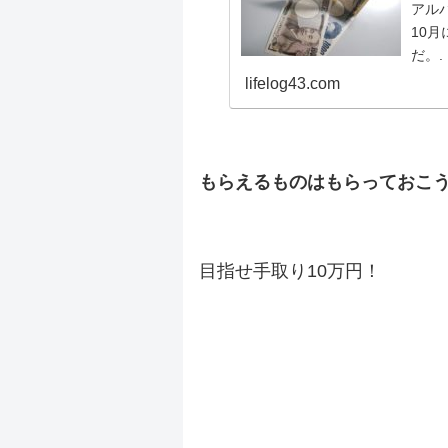
アル
10
だ。
かが
lifelog43.com
んて
修正
った
.
ー！
もらえるものはもらっておこ
スアッ.
.
目指せ手取り10万円！
.
.
.