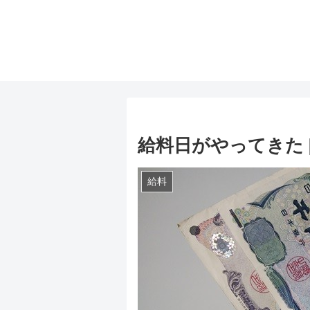
給料日がやってきた [20
給料