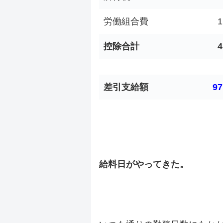
労働組合費
1
控除合計
4
差引支給額
97
.
.
給料日がやってきた。
.
.