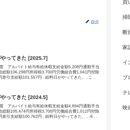
買
掃
自分
断
家
ってきた [2025.7]
イ
6月度 アルバイト給与有給休暇支給金額5,208円通勤手当
支給総額106,298円所得税3,700円労働組合費1,041円控除
ブ
1円差引支給額101,557円...給料日がやってきた。..この
力を...
テ
ってきた [2024.5]
4月度 アルバイト給与有給休暇支給金額4,894円通勤手当
映
支給総額105,474円所得税3,700円労働組合費1,012円控除
2円差引支給額100,762円...給料日がやってきた。...今年
入...