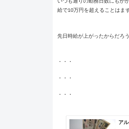
いつも通りの勤務日数にもか
給で10万円を超えることはま
.
先日時給が上がったからだろ
.
・・・
・・・
・・・
.
アル