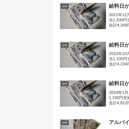
給料日がや
給料
2021年
当1,330
合計4,34
ルバイトで研
給料日がや
給料
2022年
当1,330
合計4,23
を少し減らし
給料日がや
給料
2024年
1,330円
合計4,81
思うことを少
アルバ
給料