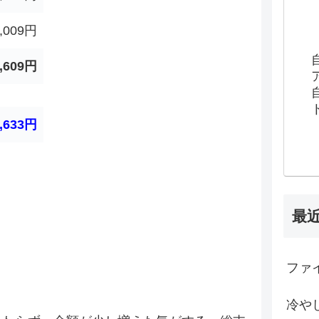
,009円
,609円
,633円
最
ファイ
冷や