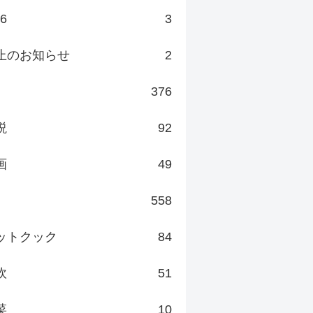
v6
3
止のお知らせ
2
376
説
92
画
49
558
ットクック
84
炊
51
菜
10