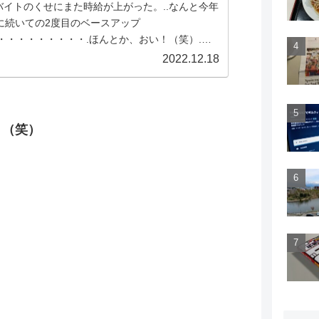
バイトのくせにまた時給が上がった。..なんと今年
月に続いての2度目のベースアップ
.・・・・・・・・・.ほんとか、おい！（笑）.誰
火炎瓶を投げ入れたとか、催涙ガスをまかれたな
2022.12.18
話は聞いていない。理由はよく分からないが下方
よりはマシだ。..ちなみに前回は13円の賃上げだ
。今回は・・・.・・・・・・・・・.7円！.キタ
（笑）.つまるところ、80時間労働で560円のベー
う（笑）
..