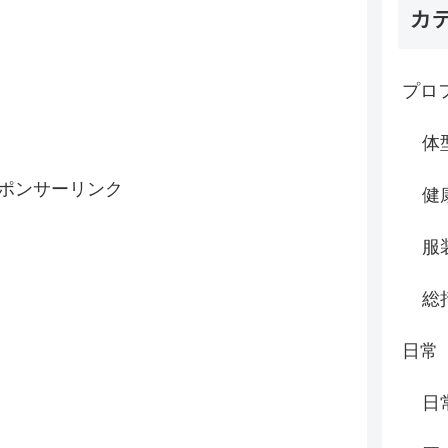
カ
プロ
体
ポンサーリンク
健
服
総
日常
日