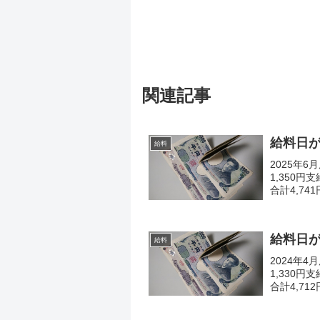
関連記事
給料日がや
給料
2025年
1,350円
合計4,74
会社がDXに
給料日がや
給料
2024年
1,330円
合計4,71
も新入社員が