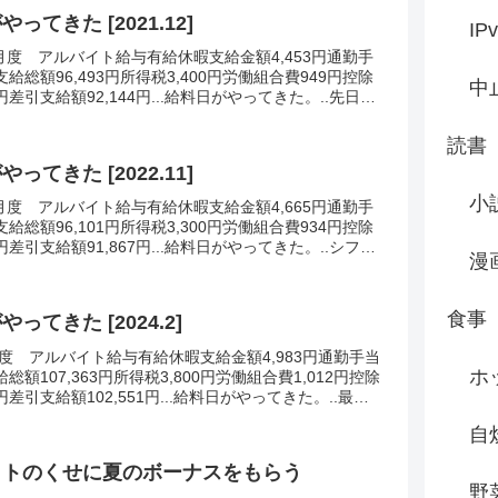
ってきた [2021.12]
IP
12月度 アルバイト給与有給休暇支給金額4,453円通勤手
円支給総額96,493円所得税3,400円労働組合費949円控除
中
9円差引支給額92,144円...給料日がやってきた。..先日ア
修があっ...
読書
ってきた [2022.11]
小
10月度 アルバイト給与有給休暇支給金額4,665円通勤手
円支給総額96,101円所得税3,300円労働組合費934円控除
4円差引支給額91,867円...給料日がやってきた。..シフト
漫
たので今...
食事
ってきた [2024.2]
1月度 アルバイト給与有給休暇支給金額4,983円通勤手当
ホ
支給総額107,363円所得税3,800円労働組合費1,012円控除
2円差引支給額102,551円...給料日がやってきた。..最近
し。...
自
イトのくせに夏のボーナスをもらう
野