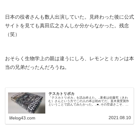
.
日本の役者さんも数人出演していた。見終わった後に公式
サイトを見ても真田広之さんしか分からなかった。残念
（笑）
.
おそらく生物学上の親は違うにしろ、レモンとミカンは本
当の兄弟だったんだろうね。
.
テスカトリポカ
「テスカトリポカ」を読み終えた。..著者は佐藤究（きわ
む）さんという方でこの人の本は初めてだ。直木賞受賞作
ということで読んでみたかった。..■..その空虚さこそ、彼
女自身が望んだものだった。だが、人はみずから望んだも
のに傷つけられる。..コカインの密輸量は変わらない。も
う一つ変わらないのは、アメリカ合衆国がその最大のマー
2021.08.10
lifelog43.com
ケットであるという現実だ。..人間は危機に直面すると、
生き延びるために態度を変...
.