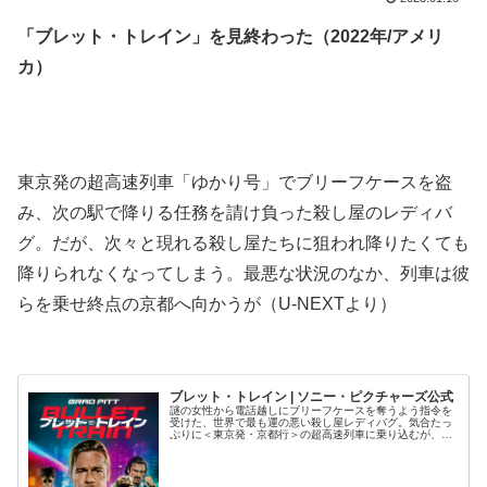
「ブレット・トレイン」を見終わった（2022年/アメリ
カ）
.
.
東京発の超高速列車「ゆかり号」でブリーフケースを盗
み、次の駅で降りる任務を請け負った殺し屋のレディバ
グ。だが、次々と現れる殺し屋たちに狙われ降りたくても
降りられなくなってしまう。最悪な状況のなか、列車は彼
らを乗せ終点の京都へ向かうが（U-NEXTより）
.
ブレット・トレイン | ソニー・ピクチャーズ公式
謎の女性から電話越しにブリーフケースを奪うよう指令を
受けた、世界で最も運の悪い殺し屋レディバグ。気合たっ
ぷりに＜東京発・京都行＞の超高速列車に乗り込むが、そ
れは彼にとって人生最悪な旅の始まりだった。次々と乗り
こんでくる殺し屋たちが、全く身に覚えのないレディバグ
に襲い掛かる。簡単な指令を果たしてすぐ降りるだけの任
務のはずだったのに…。時速350kmの車内で繰り広げられ