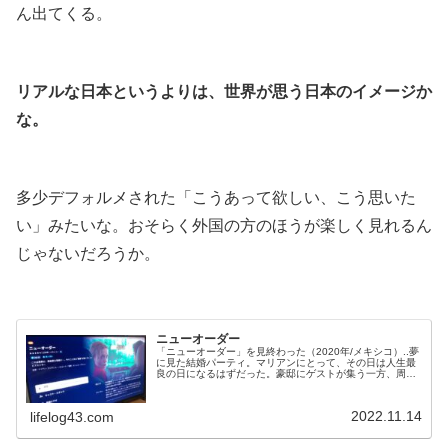
ん出てくる。
.
リアルな日本というよりは、世界が思う日本のイメージか
な。
.
多少デフォルメされた「こうあって欲しい、こう思いた
い」みたいな。おそらく外国の方のほうが楽しく見れるん
じゃないだろうか。
.
ニューオーダー
「ニューオーダー」を見終わった（2020年/メキシコ）..夢
に見た結婚パーティ。マリアンにとって、その日は人生最
良の日になるはずだった。豪邸にゲストが集う一方、周辺
では貧富の格差に対する抗議運動が激化していた。暴徒化
した人々はやがてマリアンの家に押し寄せ、華やかな宴は
地獄絵図へと変わっていく（U-NEXTより）..感想は・・・
2022.11.14
lifelog43.com
めちゃくちゃ面白かった！.公式サイトによると、ヴェネツ
ィア国際映画祭で審...