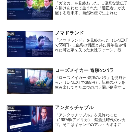
「ガタカ」を見終わった。..優秀な遺伝子
を掛けあわせて生まれた「適正者」が支
配する近未来。自然出産で生まれた「不
適正者」のヴィンセントは、宇宙飛行士
になる夢を叶えるため「適正者」に偽装
して宇宙局「ガタカ」に入社する。だが
上司が何者かに殺され...
ノマドランド
映画
「ノマドランド」を見終わった（U-NEXT
で550円）..企業の倒産と共に長年住み慣
れた町と家を失った女性ファーン。彼女
は1台の車に亡き夫との思い出を詰め込
み、現代のノマド（遊牧民）として車で
旅をし労働現場を渡り歩くことを選ぶ。
ファーンはノ...
ローズメイカー 奇跡のバラ
映画
「ローズメイカー 奇跡のバラ」を見終わ
った（U-NEXTで399円）..新種のバラを
生み出してきたエヴのバラ園が倒産寸前
となり、職業訓練所から格安で前科者の
フレッドたち3人を雇うことに。だが、全
くの素人である彼らは失敗ばかり。そん
ななか新種...
アンタッチャブル
映画
「アンタッチャブル」を見終わった
（1987年/アメリカ）..禁酒法時代のシカ
ゴ。そこはギャングのアル・カポネによ
って街全体が支配され、警察も腐敗して
いた。財務省からやってきたエリオッ