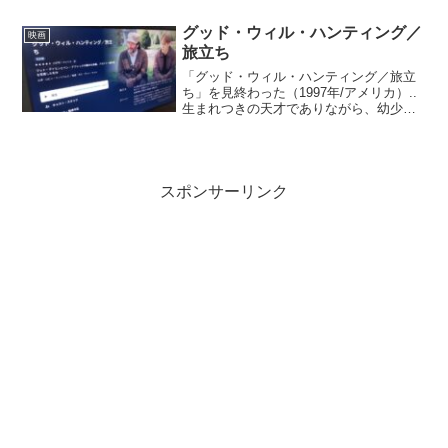
ト・ネスはカポネを摘発すべく、署内で
買収されていない信頼で...
グッド・ウィル・ハンティング／
映画
旅立ち
「グッド・ウィル・ハンティング／旅立
ち」を見終わった（1997年/アメリカ）..
生まれつきの天才でありながら、幼少期
のトラウマから荒れた生活を送るウィ
ル。大学の清掃員として働く彼はある
日、掲示板に書かれた数学の難問をこっ
そり解いて出題者のラ...
スポンサーリンク