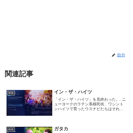
自分
関連記事
イン・ザ・ハイツ
映画
「イン・ザ・ハイツ」を見終わった。..ニ
ューヨークのラテン系移民街、ワシント
ンハイツで育ったウスナビたちはそれぞ
れの夢に向かって歩きだそうとしてい
た。一方、街の住人たちに住む場所を追
われる危機が訪れる。そんななか突如大
停電が発生し、ウスナビ...
ガタカ
映画