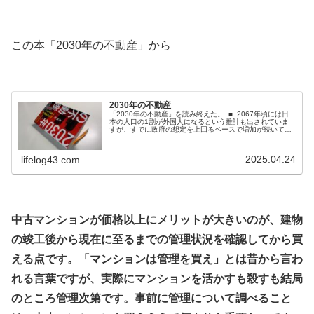
.
この本「2030年の不動産」から
.
2030年の不動産
「2030年の不動産」を読み終えた。..■..2067年頃には日
本の人口の1割が外国人になるという推計も出されていま
すが、すでに政府の想定を上回るペースで増加が続いてい
るため、1割に到達するタイミングはこの推計より早まり
そうです。..東京の新宿区では、住民全体に外国人が占め
る割合がすでに1割を超えています。多分化共生実体調査
2025.04.24
lifelog43.com
として外国人住民と日本人住民に定期的にアンケートを取
っており、その中に日本...
.
中古マンションが価格以上にメリットが大きいのが、建物
の竣工後から現在に至るまでの管理状況を確認してから買
える点です。「マンションは管理を買え」とは昔から言わ
れる言葉ですが、実際にマンションを活かすも殺すも結局
のところ管理次第です。事前に管理について調べること