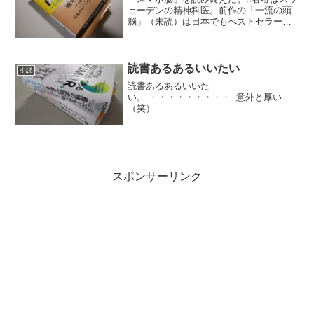
ェーデンの精神科医。前作の「一流の頭
脳」（未読）は日本でもべストセラーに
なったそうで、著者の本はこれが初めて
だ。..できるだけ長い時間その人の注目を
引いておくにはどうすればいい？人間の
心理の弱いところ...
読書あるあるいいたい
小説
読書あるあるいいた
い。.・・・・・・・・・..意外と厚い
（笑）...
スポンサーリンク