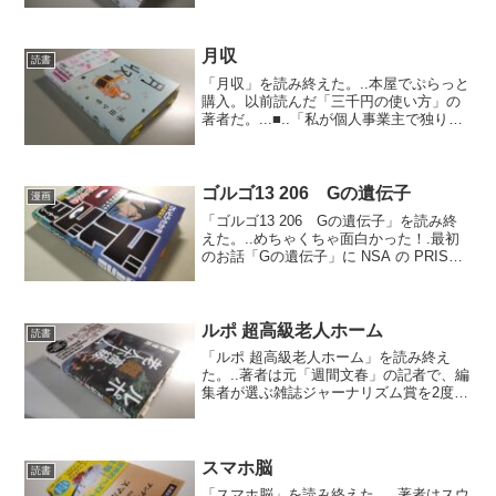
本がリストアップされている。..■..日本
人が年間に飲むワインは1人4.2本（3.2リ
ット...
月収
読書
「月収」を読み終えた。..本屋でぷらっと
購入。以前読んだ「三千円の使い方」の
著者だ。...■..「私が個人事業主で独り者
だったら、断然、年収100万円以下の非課
税世帯を目指しますね。つまり、月収8.3
万くらい。所得税も住民税もただ、国民
年金...
ゴルゴ13 206 Gの遺伝子
漫画
「ゴルゴ13 206 Gの遺伝子」を読み終
えた。..めちゃくちゃ面白かった！.最初
のお話「Gの遺伝子」に NSA の PRISM
システムが出てくる。..ゴルゴ愛読者には
もうお馴染みですね（笑）.インターネッ
ト上はもちろん、街やビルの監視カメ...
ルポ 超高級老人ホーム
読書
「ルポ 超高級老人ホーム」を読み終え
た。..著者は元「週間文春」の記者で、編
集者が選ぶ雑誌ジャーナリズム賞を2度受
賞しているそうだ。なんだか面白そうだ
ったので購入。..■..ごく一般的な価格の
老人ホーム内では、食堂にある共用テレ
ビのチャンネ...
スマホ脳
読書
「スマホ脳」を読み終えた。..著者はスウ