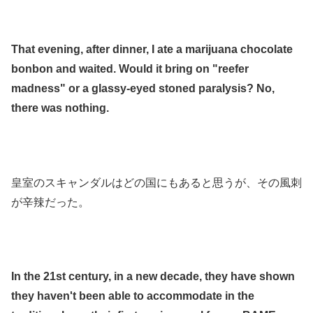
.
That evening, after dinner, I ate a marijuana chocolate
bonbon and waited. Would it bring on "reefer
madness" or a glassy-eyed stoned paralysis? No,
there was nothing.
.
.
皇室のスキャンダルはどの国にもあると思うが、その風刺
が辛辣だった。
.
.
In the 21st century, in a new decade, they have shown
they haven't been able to accommodate in the