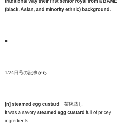
traditional way their first senior royal from a BAME
(black, Asian, and minority ethnic) background.
.
.
■
.
.
1/24日号の記事から
.
.
[n] steamed egg custard
茶碗蒸し
It was a savory
steamed egg custard
full of pricey
ingredients.
.