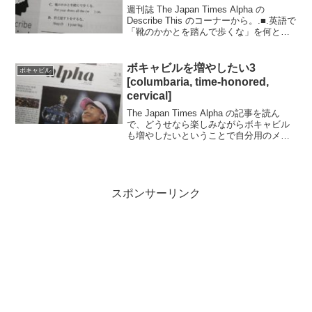
週刊誌 The Japan Times Alpha の
Describe This のコーナーから。.■.英語で
「靴のかかとを踏んで歩くな」を何とい
うか？Put your shoes all the (w )
on.The Japan ...
ボキャビルを増やしたい3
ボキャビル
[columbaria, time-honored,
cervical]
The Japan Times Alpha の記事を読ん
で、どうせなら楽しみながらボキャビル
も増やしたいということで自分用のメモ
です。.■.2/8日号の記事から..
columbaria 地下墓室They are choosen
for t...
スポンサーリンク