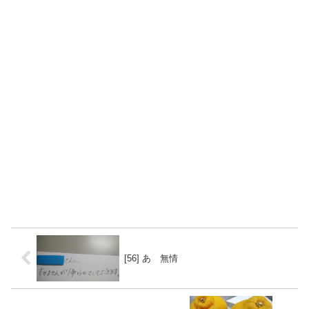
[56] あゝ無情