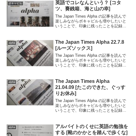
来のテクノロジーに...
英語でコレなんという？ [コタ
ボキャビル
ツ、賽銭箱、海と山の幸]
The Japan Times Alpha の記事を読んで
楽しみながらボキャビルも増やしたいと
いうことで、印象に残ったことを記録し
ていきます。..今週は何といっても冬特集
が面白かった。snow angel は初めて知っ
た、オレも子供の頃は何...
The Japan Times Alpha 22.7.8
alpha
[ルーズソックス]
The Japan Times Alpha の記事を読んで
楽しみながらボキャビルも増やしたいと
いうことで、印象に残ったことを記録し
ていきます。..■2022.7.8日号の記事から
（完読度90％）.愛知県の自動車部品メー
カー「エムエス製作所」...
The Japan Times Alpha
alpha
21.04.09 [たこのできた、ぐっす
りお休み]
The Japan Times Alpha の記事を読んで
楽しみながらボキャビルも増やしたいと
いうことで、印象に残ったことを記録し
ていきます。..2021.4.9日号の記事から
（完読度90％）.フランスが新たにオンラ
インのフランス語辞典を作...
アルバイトのくせに英語の勉強を
alpha
する [靴のかかとを踏んで歩くな]