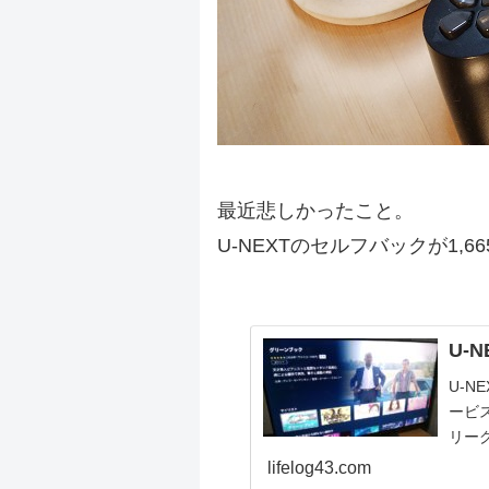
最近悲しかったこと。
U-NEXTのセルフバックが1,6
.
U-
U-
ービ
リー
いる
lifelog43.com
フリ