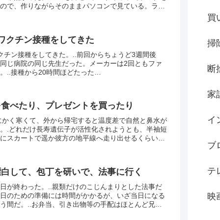
ので、作りながらそのままパソコンで見ている。ライ
グのときに数回スマホで見たことがあるが「あ～こん
買
ワクチン接種をしてきた
掃
クチン接種をしてきた。..前回からちょうど3週間後
同じ病院の同じ先生だった。メーカーは2回ともファ
断
。..接種から20時間ほどたった
・・・・・・・・・.熱が出た。..打ってから12時間ほど
夜...
家
を食べたり、プレゼントを買ったり
イ
にかく寒くて、外から帰宅すると温度差で自然と鼻水が
。.どれだけ長寿遺伝子が活性化されようとも、半袖短
にスカートで遥か彼方の地平線へ走り出せるくらいの
ブ
（笑）..家にいるときはずっと電気ひざ掛けにストー
テ
漂白して、包丁を研いで、法事に行く
日が終わった。..親類だけのこじんまりとした法事だ
日のための準備には時間がかかるが、いざ当日になる
映
う間だ。..お弁当、引き出物等の手配はほとんど兄が
た。..お弁当は実家と付き合いのあるお店から取った