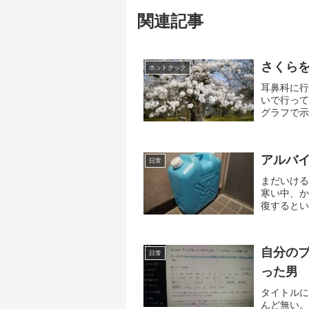
関連記事
さくら
ホットクック
耳鼻科に行
いで行って
グラフで示
ようだ。こ
的...
アルバ
日常
まだいける
寒い中、か
復するとい
のガソリン
た...
自分の
日常
った男
タイトルに
んど無い。