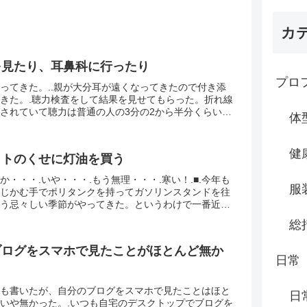
カ
を見たり、耳鼻科に行ったり
プロ
ってきた。..親が大分耳が遠くなってきたので付き添
きた。.聴力検査をして結果を見せてもらった。折れ線
されていて聴力は普通の人の3分の2から半分くらいの
体
ういうふうに曖昧なものを数字やグラフで見ると直感
健
イトのくせに灯油を買う
か・・・.いや・・・.もう無理・・・.寒い！.■.今年も
服
じかむ手でポリタンクを持ってガソリンスタンドを往
う忌々しい季節がやってきた。というわけで一番近く
スタンドまでアクセルを踏み込んで灯油を買ってき
総
ブログをスマホで見たことがほとんど無か
日常
も書いたが、自分のブログをスマホで見たことはほと
日
いや無かった。.いつも自宅のデスクトップでブログを