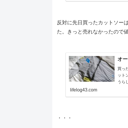
雄割
界だ
.
NEX
反対に先日買ったカットソーは15
た。きっと売れなかったので
.
オー
買っ
ット
うら
サイズ
lifelog43.com
した
と黄
ーは
.
オー
・・・