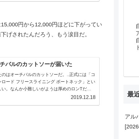
拠で、とても競争が激しくしのぎを削っている業
。.たくさんあって目移りするが、その中でU-
Tを選んだのは映画のラインナップが豊富で...
,000円から12,000円ほどに下がってい
値下げされたんだろう、もう涙目だ。
チバルのカットソーが届いた
たのはオーチバルのカットソーだ。..正式には「コ
ンロード フリースライニング ボートネック」とい
しい。なんか小難しいがようは厚めのロンTだ。
最
は3でカラーは DOLPHIN/PEARL(YELLOW) に
2019.12.18
。これまた横文字で気取っているが、ようは灰色
色だ（笑）この裏地にフリースが付いたカットソ
アル
初めてみたのだ。おそらく今年のモデルだろう。
チバルは好きで数着持っていてサイ...
[202