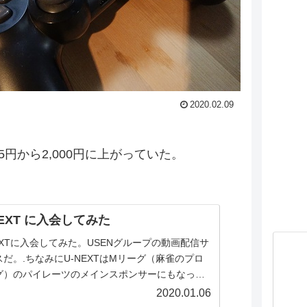
2020.02.09
65円から2,000円に上がっていた。
NEXT に入会してみた
NEXTに入会してみた。USENグループの動画配信サ
スだ。.ちなみにU-NEXTはMリーグ（麻雀のプロ
グ）のパイレーツのメインスポンサーにもなって
企業だ、これはどうでもいい。..動画配信はネット
2020.01.06
ックス、フールー、アマゾンプライムとまさに群