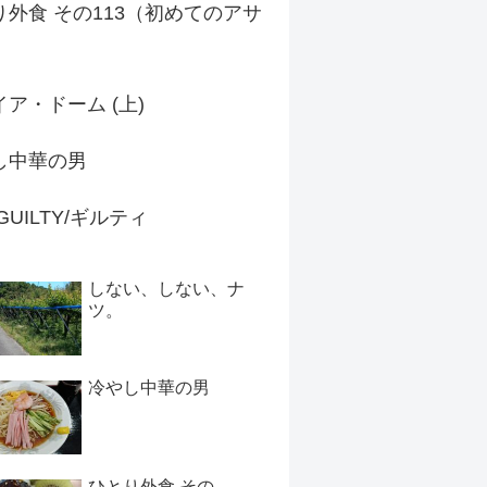
り外食 その113（初めてのアサ
）
ア・ドーム (上)
し中華の男
 GUILTY/ギルティ
しない、しない、ナ
ツ。
冷やし中華の男
ひとり外食 その