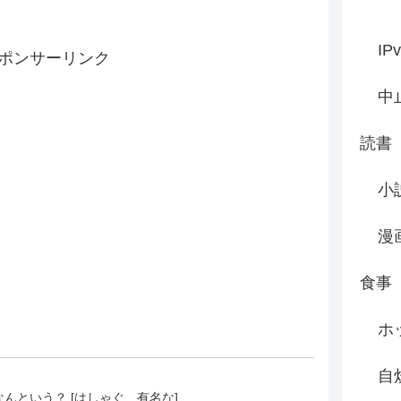
IP
ポンサーリンク
中
読書
小
漫
食事
ホ
自
んという？ [はしゃぐ、有名な]