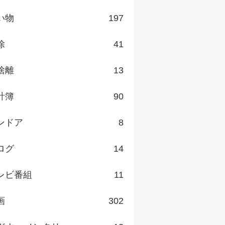
い物
197
除
41
捨離
13
計簿
90
ンドア
8
ログ
14
レビ番組
11
画
302