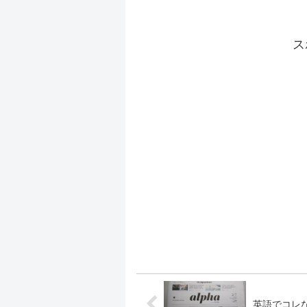
ら...
ス
英語でコレな