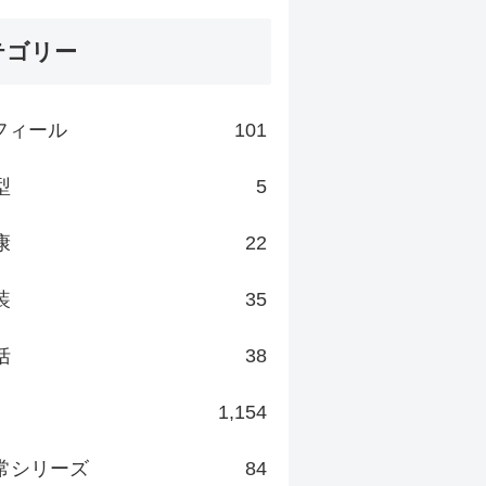
テゴリー
フィール
101
型
5
康
22
装
35
括
38
1,154
常シリーズ
84