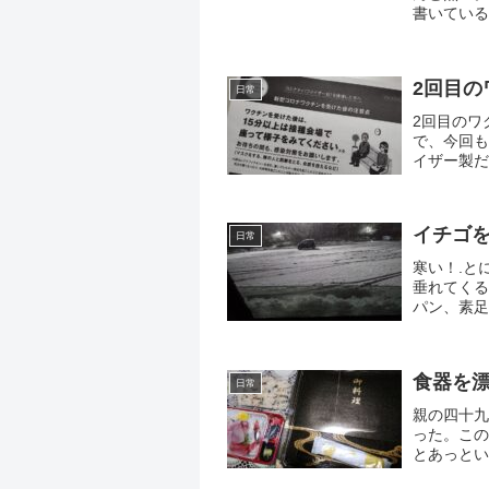
書いている
ブドアブロ
な感じ...
2回目の
日常
2回目のワ
で、今回も
イザー製だ
今・・・.
たった昨日の
イチゴ
日常
寒い！.と
垂れてくる
パン、素足
元気はない
ブ...
食器を
日常
親の四十九
った。この
とあっとい
やってくれ