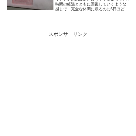
時間の経過とともに回復していくような
感じで、完全な体調に戻るのに6日ほどか
かった。自分の場合は、倦怠感と腕の痛
みが最後まで続いた。.今のところ、体調
は万全だ！.副反応とは違う「ただのダル
さ」はこれから...
スポンサーリンク