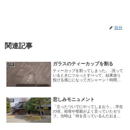
自分
関連記事
ガラスのティーカップを割る
日常
ティーカップを割ってしまった。..洗って
いるときにツルっとすべって、結果放り
投げる感じになってガシャーン！時間が
ゆっくり流れるひとときだ。.無印の耐熱
ティーカップで、いつもコンタクトレン
ズをつけるときに愛用していたのに・・
あー..とりあえず...
悲しみモニュメント
日常
「立ったついでにやってしまおう」..学生
の頃、祖母や母親がよく言っていたセリ
フ。当時は「何を言っているんだおまえ
は」くらいの感覚だった。.最近はよく分
かる。.・・・・・・・・・.よく分かるの
よ。.重力に逆らうのにパワーがいるんだ