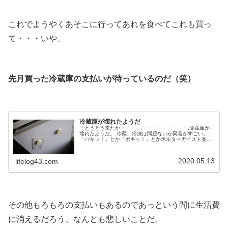
.
これでようやくあそこに行ってあれを食べてこれも買っ
て・・・いや、
.
先月買った冷蔵庫の支払いが待っているのだ（笑）
.
冷蔵庫が壊れたようだ
「とうとう来たか・・・」.・・・・・・・・・.冷蔵庫が
壊れたようだ。.冷蔵、冷凍は問題ないが異音がすごい。
「バキッ！」とか「ボキッ！」とかポルターガイスト並み
の大きなラップ音が数分ごとに起こる。.コンプレッサーの
ブーンというレベルじゃなくて「昼寝に支障が出るデシベ
ル」になってきたのだ（笑）.■.「う、うーむ・・・」.とり
2020.05.13
lifelog43.com
あえずいつ買ったのか調べて見ると・・・2010年製！.今
年で10年目ということ...
.
その他もろもろの支払いもあるのであっという間に生活費
に消えるだろう、なんとも悲しいことだ。