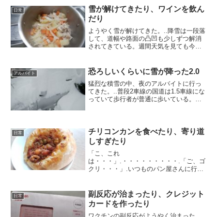
な。.どっこ...
雪が解けてきたり、ワインを飲ん
日常
だり
ようやく雪が解けてきた。..降雪は一段落
して、道幅や路面の凸凹も少しずつ解消
されてきている。週間天気を見ても今の
ところは大雪になる感じはない。.ただ歩
道の雪山がまだ高いので歩道を横切ると
きはハラハラする。歩行者がいないかび
恐ろしいくらいに雪が降った2.0
アルバイト
びりながらの最徐行...
猛烈な積雪の中、夜のアルバイトに行っ
てきた。..普段2車線の国道は1.5車線にな
っていて歩行者が普通に歩いている。も
し触れるとリアルでゲームオーバーだ、
コンティニューは無い。.一般道に入ると
凸凹道の悪路で、もはや北斗の拳に出て
くるモヒカンが...
チリコンカンを食べたり、寄り道
日常
しすぎたり
「こ、これ
は・・・」.・・・・・・・・・.「ご、ゴ
クリ・・・」.いつものパン屋さんに行く
と、「新商品！チリコンカン」のポップ
が。.買うしかない！（笑）.見たところパ
ンの中にチリコンカンが入っているよう
副反応が治まったり、クレジット
日常
だ。これがね、スパイスがピリリと効い
カードを作ったり
てと...
ワクチンの副反応がようやく治まった。..