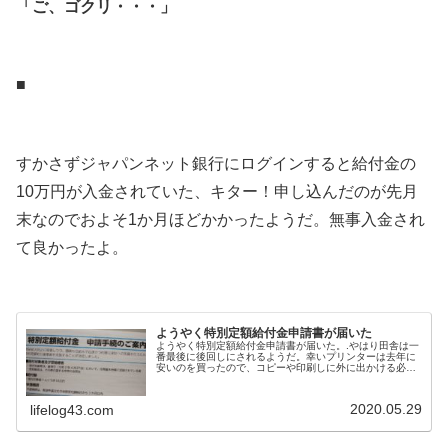
「ご、ゴクリ・・・」
.
■
.
すかさずジャパンネット銀行にログインすると給付金の
10万円が入金されていた、キター！申し込んだのが先月
末なのでおよそ1か月ほどかかったようだ。無事入金され
て良かったよ。
.
ようやく特別定額給付金申請書が届いた
ようやく特別定額給付金申請書が届いた。.やはり田舎は一
番最後に後回しにされるようだ。幸いプリンターは去年に
安いのを買ったので、コピーや印刷しに外に出かける必要
はない。..や、やってやんよ（笑）.■.右手でプリンターの
電源を入れつつ左手で Ctrl+P を押して、すかさず Ctrl+W
でタブを閉じて Ctrl+T でジャパンネット銀行に飛ぶ。.今
2020.05.29
lifelog43.com
年一番の頭の冴え具合/手の動き具合で、およそアルバイ...