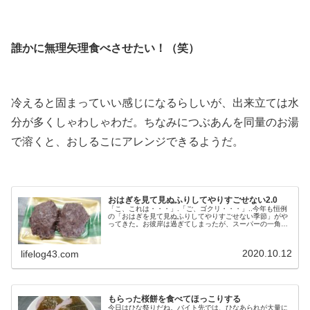
.
誰かに無理矢理食べさせたい！（笑）
.
冷えると固まっていい感じになるらしいが、出来立ては水
分が多くしゃわしゃわだ。ちなみにつぶあんを同量のお湯
で溶くと、おしるこにアレンジできるようだ。
.
おはぎを見て見ぬふりしてやりすごせない2.0
「こ、これは・・・」.「ご、ゴクリ・・・」..今年も恒例
の「おはぎを見て見ぬふりしてやりすごせない季節」がや
ってきた。お彼岸は過ぎてしまったが、スーパーの一角に
はのっぴきならない匂いを醸し出しながらおはぎコーナー
が仕上がっている。..買うしかない！（笑）.ケーキよりも
シュークリームよりもタルトよりもプリンよりもあんこが
2020.10.12
lifelog43.com
好きだ。久しぶりのおはぎは美味しくてペロリと食べてし
まった、うまい！.過去記事を...
もらった桜餅を食べてほっこりする
今日はひな祭りだね。バイト先では、ひなあられが大量に