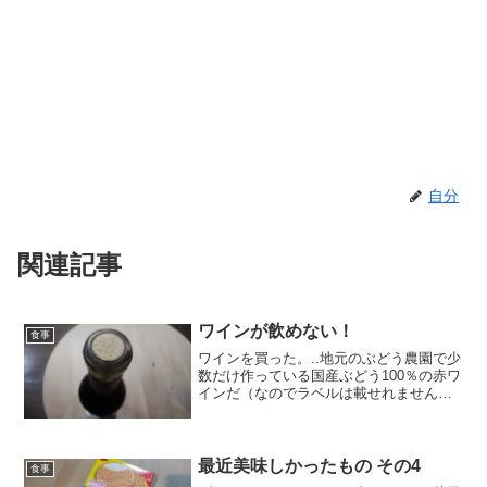
自分
関連記事
ワインが飲めない！
食事
ワインを買った。..地元のぶどう農園で少
数だけ作っている国産ぶどう100％の赤ワ
インだ（なのでラベルは載せれません）
自分にとっては高級ワインで1本2,000円
もしたが、どうしても一度飲んでみたく
て購入したのだ。.お風呂上がりに飲もう
と楽しみ...
最近美味しかったもの その4
食事