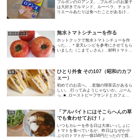
ブルボンのロアンヌ。..ブルボンのお菓子
は大好きでルマンド、ルーベラ、チョコ
リエールあたりは食べたことがあるけれ
どこれは初めてだった。..いつものスティ
ック型ではなく、薄い煎餅タイプで中に
バニラクリームが入っている。元はフラ
ンスのお菓子でゴ...
無水トマトシチューを作る
ホットクック
ホットクックで無水トマトシチューを作
った。..＊楽天レシピを参考にさせてもら
いました（こまてぃさん）..材料トマト
3個セロリ 1本しめじ 1パック玉ねぎ
半分鶏もも肉 1枚塩 全体の0.6％ロー
リエ 1枚..トマトシチューのレシピはた
くさ...
ひとり外食 その107（昭和のカフ
食事
ェー）
初めてのお店へ。..老舗の喫茶店があるら
しい。.行ってみようじゃないか。ぶーん
っ..■..ローストビーフサンドとカフェラ
テ...ローストビーフと玉子、レタス。パ
ンが熱々でカリッ。.実はほとんどカフェ
ラテを飲んだことがない。.泡とコーヒー
「アルバイトにはそこらへんの草
自炊
が別...
でも食わせておけ！」
いつもカレーを作る日は大体いっしょに
トマトを食べているが、昨日はなぜか小
ぶりのトマトが一個158円だったので買う