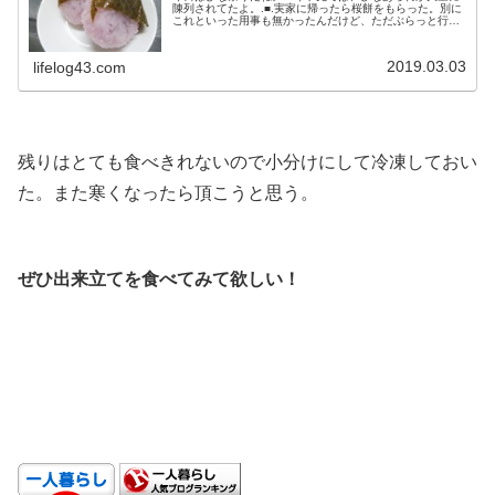
陳列されてたよ。.■.実家に帰ったら桜餅をもらった。別に
これといった用事も無かったんだけど、ただぶらっと行っ
てきた。ポカポカと暖かい日差しの中、車で数十分のドラ
イブだ。.桜餅は着色したもち米？の中にアンコが入ってい
るおそらく春のお菓子だ。色もピンクで春めいた感じがす
2019.03.03
lifelog43.com
るよね。.■.自分で買って食べることは少ないけど、スイー
ツの中ではおはぎやぜんざい...
.
残りはとても食べきれないので小分けにして冷凍しておい
た。また寒くなったら頂こうと思う。
.
ぜひ出来立てを食べてみて欲しい！
.
.
.