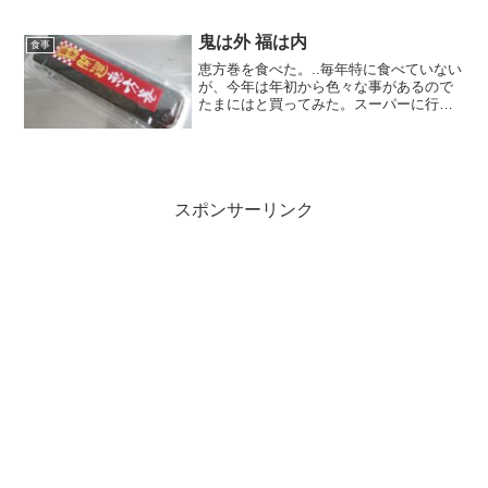
のを躊躇していた。.「う・・・うー
む」.■.どうしようかなーと思ってスーパ
ーを歩いていると「広告の品 水菜50円」
鬼は外 福は内
食事
のポップを発見...
恵方巻を食べた。..毎年特に食べていない
が、今年は年初から色々な事があるので
たまにはと買ってみた。スーパーに行く
タイミングも良かった。.食品ロスが問題
になっている昨今、このイベント用に特
別にしつらえたと思われる大きな棚には
色々な種類の巻き物...
スポンサーリンク