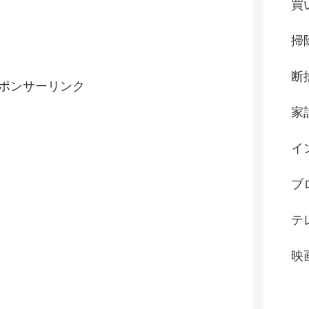
買
掃
断
ポンサーリンク
家
イ
ブ
テ
映