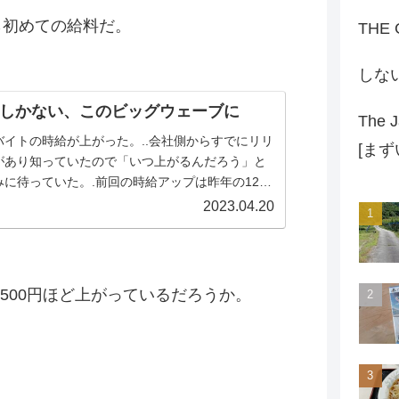
ら初めての給料だ。
THE
しな
しかない、このビッグウェーブに
The J
バイトの時給が上がった。..会社側からすでにリリ
[ま
があり知っていたので「いつ上がるんだろう」と
みに待っていた。.前回の時給アップは昨年の12月
たのでまだ3ヵ月しか経っていない。ちなみに前回
2023.04.20
げ幅は7円だった。今回
・・.・・・・・・・・・・・・・・・.45円！.キ
！（笑）.過去最高の上昇額、つまるところ、就業
値の更新だ。.正直に言うと、ニュースで見たパー
500円ほど上がっているだろうか。
ージとは少し...