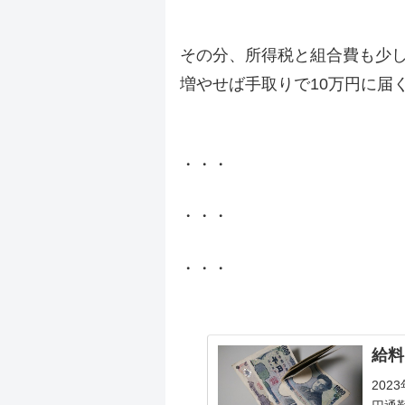
.
その分、所得税と組合費も少し
増やせば手取りで10万円に届
.
・・・
・・・
・・・
.
給料
202