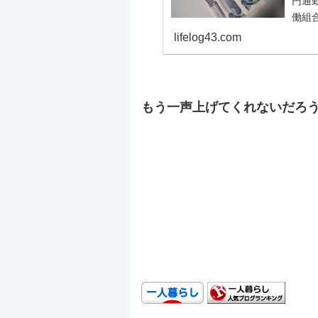
円通勤
働組合
給料
lifelog43.com
を少
一緒
に配
.
うと話
もう一声上げてくれないだろ
.
.
.
.