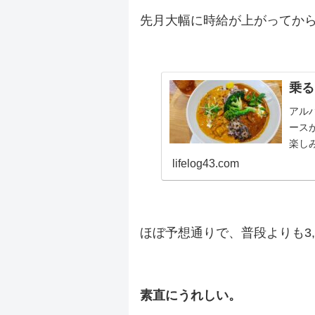
先月大幅に時給が上がってか
.
乗る
アル
ース
楽し
だっ
lifelog43.com
の上
は・
ター
.
来高
ほぼ予想通りで、普段よりも3,
センテ
.
素直にうれしい。