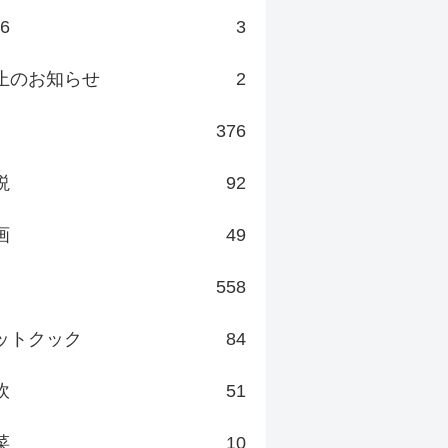
v6
3
止のお知らせ
2
376
説
92
画
49
558
ットクック
84
炊
51
菜
10