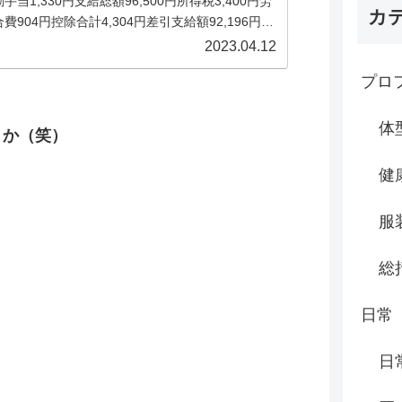
手当1,330円支給総額96,500円所得税3,400円労
カ
費904円控除合計4,304円差引支給額92,196円...
日がやってきた。..今月もアルバイトであったこと
2023.04.12
し。..最近、シフトが少し変わって若手社員の人と
プロ
に仕事をすることが多くなった。新卒でこの店舗
属されてまだ2年目の子だ。.自分はどちらかとい
しか...
体
うか（笑）
健
服
総
日常
日