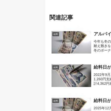
関連記事
アルバ
給料
今年も冬の
耐え難きを
冬のボーナ
クに加えて
よ...
給料日がや
給料
2022年
1,260円
計4,362
たことを少し
給料日がや
給料
2025年