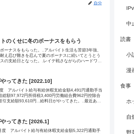
自分
IP
中
読書
イトのくせに冬のボーナスをもらう
ボーナスをもらった。..アルバイト生活も苦節3年強、
小
耐え忍び難きを忍んで夏のボーナスに続いてとうとう
スの支給日となった。.レイテ戦さながらのハードワー
、NKVDさながらのチェーカー監視をかいくぐって
漫
ってきた [2022.10]
食事
9月度 アルバイト給与有給休暇支給金額4,491円通勤手当
支給総額97,972円所得税3,400円労働組合費962円控除合
ホ
円差引支給額93,610円...給料日がやってきた。..最近あっ
。.先日...
自
ってきた [2026.1]
12月度 アルバイト給与有給休暇支給金額5,322円通勤手
野