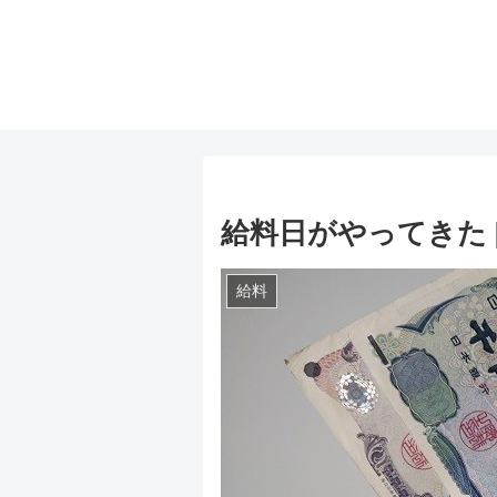
給料日がやってきた [20
給料