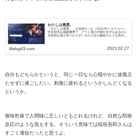
.
わたしは最悪。
「わたしは最悪。」を見終わった（2021年/ノルウェー）..
学生時代は成績優秀で、アート系の才能や文才もあるのに
決定的な道が見つからずいまだ人生の脇役のような気分の
ユリヤ。そんな彼女に恋人アクセルは妻や母といったポジ
ションを勧めてくる。ある夜、ユリヤは招待されていない
パーティに紛れ込み（U-NEXTより）..タイトルに惹かれ
2023.02.27
lifelog43.com
た。.・・・・・・・・・.わたしは最悪って（笑）.原題は
なんだろうと調べて...
.
自分もどちらかというと、同じ一日なら心穏やかに波風立
たせずに過ごしたい。刺激に疲れるというかしんどくなる
というか。
.
無味乾燥で人間味に乏しいともとれるけれど、自然な防衛
反応のような気もする。そういう意味では稲垣吾郎さんは
すごく適役だったと思うよ。