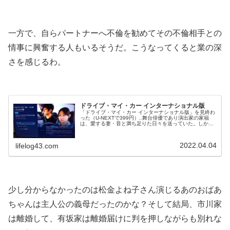
.
一方で、自らパートナーへ不倫を勧めてその不倫相手との
情事に興奮する人もいるそうだ。こうなってくると業の深
さを感じるわ。
.
ドライブ・マイ・カー インターナショナル版
「ドライブ・マイ・カー インターナショナル版」を見終わ
った（U-NEXTで399円）..舞台俳優であり演出家の家福
は、愛する妻・音と満ち足りた日々を送っていた。しか
し、音は秘密を残して突然この世からいなくなってしま
う。2年後、広島での演劇祭に愛車で向かった家福は、あ
る過去を抱える寡黙な専属ドライバーみさきと出会い（U-
2022.04.04
lifelog43.com
NEXTより）..村上春樹さんの原作を映画化したものらし
い。自分は未読で、知識ゼ...
.
少し分からなかったのは松金よね子さん演じるあのおばあ
ちゃんは主人公の義母だったのかな？そして結局、市川家
は離婚して、有坂家は離婚届けに判を押しながらも別れな