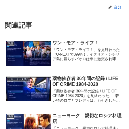
自分
関連記事
ワン・モア・ライフ！
映画
「ワン・モア・ライフ！」を見終わった
（U-NEXTで399円）..イタリア・シチリ
ア島に暮らすパオロは車に激突され即死
する。しかし天国の寿命計算システムの
ミスが発覚し、パオロの寿命は92分だけ
延長されることに。自宅に戻ったパオロ
は、もう一度...
薬物依存者 36年間の記録 / LIFE
ドキュメンタリー
OF CRIME 1984-2020
「薬物依存者 36年間の記録 / LIFE OF
CRIME 1984-2020」を見終わった。..若
い頃のロブとフレディは、万引きした商
品を売ることで生計を立てていた。この
頃、2人はすでに薬物に手を染めていてロ
ブは同時期にデリリスと出会う...
ニューヨーク 親切なロシア料理
映画
店
「ニューヨーク 親切なロシア料理店」