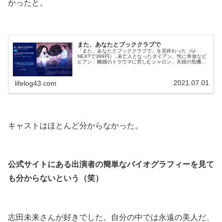
かったと。
.
また、あなたとブッククラブで
「また、あなたとブッククラブで」を見終わった（U-
NEXTで399円）..未亡人となったダイアン、性に奔放なビ
ビアン、離婚のトラウマに苦しむシャロン、夫婦の危機に
直面しているキャロル。旧知の仲である彼女たちは恒例の
ブッククラブで官能小説を読むことに。その刺激的な内容
に感化された4人は、大胆な行動に出て（U-NEXTより）..
2021.07.01
lifelog43.com
感想は・・・笑える（笑）.もし映画館で見ていたら笑いを
堪えれなかったと思う...
.
キャストはほとんど分からなかった。
.
公式サイトにある出演者の簡単なバイオグラフィーを見て
も分からないという（笑）
.
志田未来さんが好きでした。自分の中では永遠の美人だ、