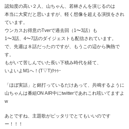
認知度の高い２人、山ちゃん、若林さんを演じるのは
本当に大変だと思いますが、軽く想像を超える演技をされ
ています。
ウンカスお得意のTverで過去回（1〜3話）も
1〜3話、4〜7話のダイジェストも配信されています。
で、先週は８話だったのですが、もうこの辺から胸熱で
す。
もがいて苦しんでいた長い下積み時代を経て、
いよいよM1へ！(T▽T)ｸｩｩｰ
「ほぼ実話」と銘打っているだけあって、共鳴するように
山ちゃんは番組ON AIR中にtwitterであれこれ呟いてますよ
w
あとですね、主題歌がピッタリでとてもいいのです
ー！！！