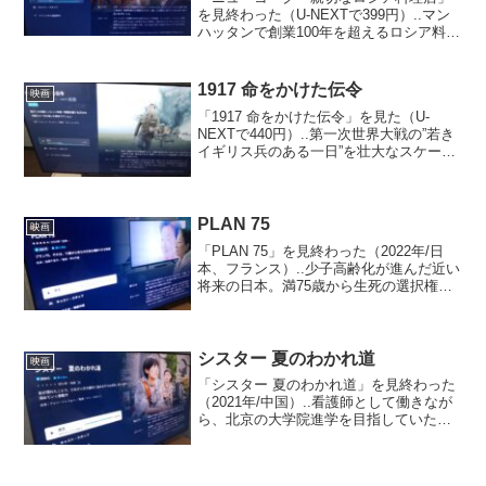
を見終わった（U-NEXTで399円）..マン
ハッタンで創業100年を超えるロシア料理
店、ウィンター・パレス。栄華を誇った
店も今や古びて料理もひどい有様で、新
たなマネージャーのマークは刑務所を出
1917 命をかけた伝令
映画
たばかりの...
「1917 命をかけた伝令」を見た（U-
NEXTで440円）..第一次世界大戦の”若き
イギリス兵のある一日”を壮大なスケール
と深いドラマで、且つリアルタイムで描
き出す。若きイギリス兵のスコフィール
ドとブレイクが、危険待ち受ける敵の陣
地を抜け...
PLAN 75
映画
「PLAN 75」を見終わった（2022年/日
本、フランス）..少子高齢化が進んだ近い
将来の日本。満75歳から生死の選択権を
与える制度「プラン75」が国会で可決・
施行された。夫と死別して独りで暮らす
78歳の角谷ミチは、ある日突然、高齢を
理由...
シスター 夏のわかれ道
映画
「シスター 夏のわかれ道」を見終わった
（2021年/中国）..看護師として働きなが
ら、北京の大学院進学を目指していたア
ン・ラン。ある日、疎遠だった両親が亡
くなり、親戚から見知らぬ6歳の弟・ズー
ハンの養育を押しつけられる。彼女は弟