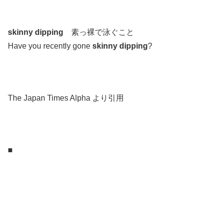
.
skinny dipping
素っ裸で泳ぐこと
Have you recently gone
skinny dipping
?
.
.
The Japan Times Alpha より引用
.
.
■
.
.