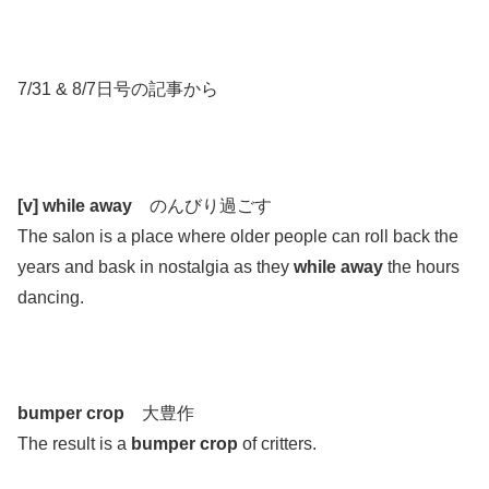
.
.
7/31 & 8/7日号の記事から
.
.
[v] while away
のんびり過ごす
The salon is a place where older people can roll back the
years and bask in nostalgia as they
while away
the hours
dancing.
.
.
bumper crop
大豊作
The result is a
bumper crop
of critters.
.