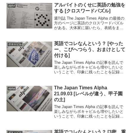
ているフォトグラファーだ。.自らも部
アルバイトのくせに英語の勉強を
alpha
族...
する [クロスワードパズル]
週刊誌 The Japan Times Alpha の最後の
方のページに英語のクロスワードパズル
がある。大体家に届いたら、表紙をまず
読んでからさらっと中身を見てクロスワ
ードを解くというお気に入りのコーナー
なのだ。.最初は自力でトライしてみて...
英語でコレなんという？ [やった
ボキャビル
ー、こびへつらう、おまけとして
付ける]
The Japan Times Alpha の記事を読んで
楽しみながらボキャビルも増やしたいと
いうことで、印象に残ったことを記録し
ていきます。..2020.12.4日号の記事から
（完読度90％）.まずベトナムの屋台が食
の安全の問題から避けら...
The Japan Times Alpha
alpha
21.09.03 [レベルが違う、甲子園
の土]
The Japan Times Alpha の記事を読んで
楽しみながらボキャビルも増やしたいと
いうことで、印象に残ったことを記録し
ていきます。..2021.9.3日号の記事から
（完読度90％）.スーパーの棚の間からニ
シキヘビが現れたお話。....
英語でコレなんという？ [3密、重
ボキャビル