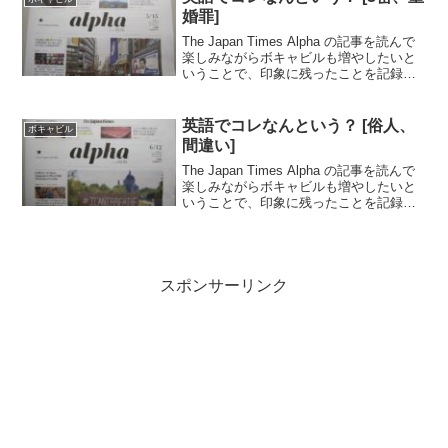
婚罪]
The Japan Times Alpha の記事を読んで
楽しみながらボキャビルも増やしたいと
いうことで、印象に残ったことを記録し
ていきます。..米国防総省ペンタゴンが
UFOの映像を公開した記事。海軍のパイ
ロットが撮影したもので公式に3本リ...
英語でコレなんという？ [俗人、
ボキャビル
間違い]
The Japan Times Alpha の記事を読んで
楽しみながらボキャビルも増やしたいと
いうことで、印象に残ったことを記録し
ていきます。..コロナの中で世界各地の飲
食店が様々な工夫を凝らしているお話。
世界にはほんと色んな人がいるなーと...
スポンサーリンク