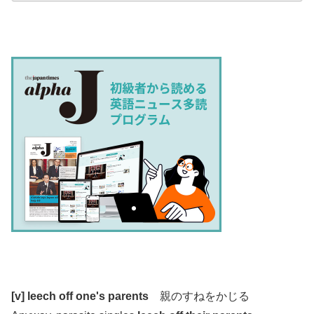
.
.
[v] leech off one's parents
親のすねをかじる