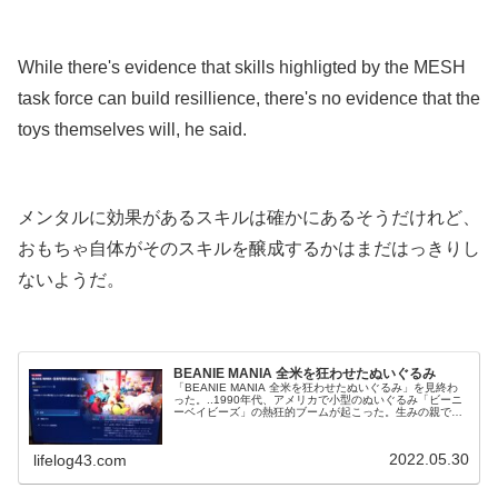
.
While there's evidence that skills highligted by the MESH
task force can build resillience, there's no evidence that the
toys themselves will, he said.
.
メンタルに効果があるスキルは確かにあるそうだけれど、
おもちゃ自体がそのスキルを醸成するかはまだはっきりし
ないようだ。
.
BEANIE MANIA 全米を狂わせたぬいぐるみ
「BEANIE MANIA 全米を狂わせたぬいぐるみ」を見終わ
った。..1990年代、アメリカで小型のぬいぐるみ「ビーニ
ーベイビーズ」の熱狂的ブームが起こった。生みの親であ
るタイ・ワーナーは人々の購買意欲をかき立てぬいぐるみ
の価値は信じられないほど高騰。しかし2000年代に入ると
バブルは一気にはじけ（U-NEXTより）..感想は・・・面白
2022.05.30
lifelog43.com
かった！.「ビーニーベイビーズ」は知らなかった。日本で
例える...