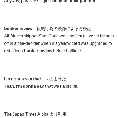
Anyway, parasite singles
leech off their parents
.
.
.
bunker review
反則行為の映像による再検証
All Blacks skipper Sam Cane was the first player to be sent
off in a title-decider when his yellow card was upgraded to
red after a
bunker review
before halftime.
.
.
I'm gonna say that
～のようだ
Yeah,
I'm gonna say that
was a big hit.
.
.
The Japan Times Alpha より引用