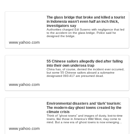
.
The glass bridge that broke and killed a tourist
in Indonesia wasn't even half an inch thick,
investigators say
Authorities charged Edi Suseno with negligence that led
to the accident on the glass bridge. Police said he
designed the bridge.
www.yahoo.com
55 Chinese sailors allegedly died after falling
into their own undersea trap
China has, of course, denied the incident ever occurred,
but some 55 Chinese sailors aboard a submarine
designated 093-417 are presumed dead.
www.yahoo.com
Environmental disasters and ‘dark’ tourism:
The modern-day ghost towns created by the
climate crisis
Think of “ghost towns” and images of dusty, lost-to-time
towns, like those in America’s Wild West, may come to
mind. But a new era of ghost towns is now emerging
that, while eerie, feels far off from ...
www.yahoo.com