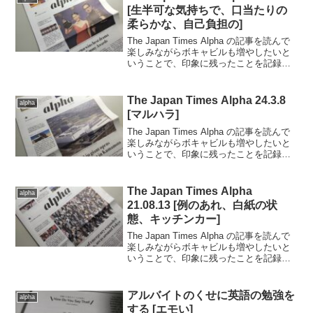
[生半可な気持ちで、口当たりの
柔らかな、自己負担の]
The Japan Times Alpha の記事を読んで
楽しみながらボキャビルも増やしたいと
いうことで、印象に残ったことを記録し
ていきます。..■2024.9.27日号の記事から
（完読度90％）.ダークツーリズムのお
話。.戦争や悲惨な出来...
The Japan Times Alpha 24.3.8
alpha
[マルハラ]
The Japan Times Alpha の記事を読んで
楽しみながらボキャビルも増やしたいと
いうことで、印象に残ったことを記録し
ていきます。..■2024.3.8日号の記事から
（完読度90％）.世界ランク？2,930位
で、普段は配達員をし...
The Japan Times Alpha
alpha
21.08.13 [例のあれ、白紙の状
態、キッチンカー]
The Japan Times Alpha の記事を読んで
楽しみながらボキャビルも増やしたいと
いうことで、印象に残ったことを記録し
ていきます。..2021.8.13日号の記事から
（完読度90％）.面白い記事が多かった。
まず細胞培養を使ってフ...
アルバイトのくせに英語の勉強を
alpha
する [エモい]