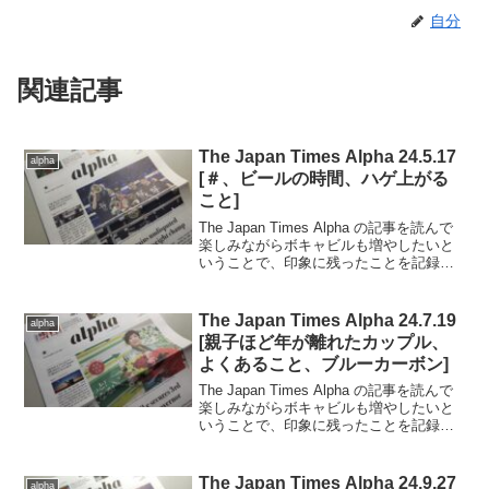
自分
関連記事
The Japan Times Alpha 24.5.17
alpha
[＃、ビールの時間、ハゲ上がる
こと]
The Japan Times Alpha の記事を読んで
楽しみながらボキャビルも増やしたいと
いうことで、印象に残ったことを記録し
ていきます。..■2024.5.17日号の記事から
（完読度90％）.適量のアルコールは体に
よいという定説が覆さ...
The Japan Times Alpha 24.7.19
alpha
[親子ほど年が離れたカップル、
よくあること、ブルーカーボン]
The Japan Times Alpha の記事を読んで
楽しみながらボキャビルも増やしたいと
いうことで、印象に残ったことを記録し
ていきます。..■2024.7.19日号の記事から
（完読度90％）.スウェーデンで孫を世話
する祖父母（と法的な...
The Japan Times Alpha 24.9.27
alpha