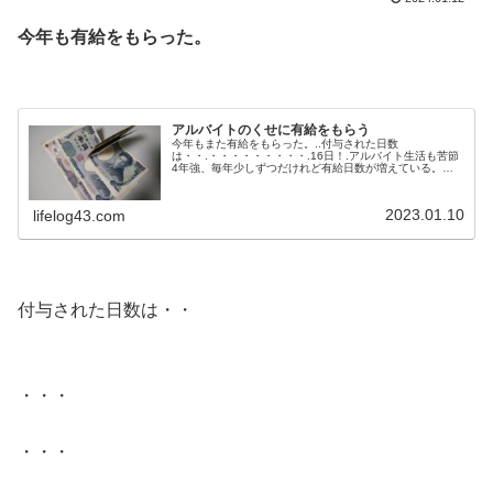
今年も有給をもらった。
.
アルバイトのくせに有給をもらう
今年もまた有給をもらった。..付与された日数
は・・.・・・・・・・・・.16日！.アルバイト生活も苦節
4年強、毎年少しずつだけれど有給日数が増えている。こ
のまま働き続けると、来年は18日、再来年はマックスの20
日取得になりそうだ。.・・・・・・・・・.よく続いてん
な、おい！（笑）.イヤイヤ始めた仕事が、いまやこんな感
2023.01.10
lifelog43.com
じだもんな。分からんもんだよ。.自分にとっては、日当5
千円とすると8万円にもなる大...
.
付与された日数は・・
.
・・・
・・・