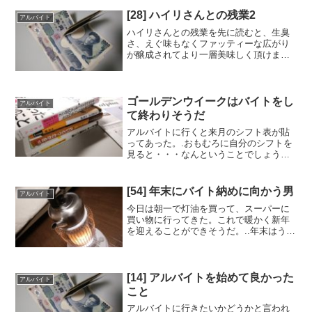
[28] ハイリさんとの残業2
アルバイト
ハイリさんとの残業を先に読むと、生臭
さ、えぐ味もなくファッティーな広がり
が醸成されてより一層美味しく頂けま
す。..■.自分はこの日23時までのシフトだ
った。店内にある大きな時計に目をやる
と奴隷解放宣言まであと5分くらいだ。ハ
イリさんのほうは...
ゴールデンウイークはバイトをし
アルバイト
て終わりそうだ
アルバイトに行くと来月のシフト表が貼
ってあった。.おもむろに自分のシフトを
見ると・・・なんということでしょう！
ゴールデンウイークは10連休のうち、7日
も入ることになってしまった。.なんとも
寂しい過ごし方だ（笑）.■.自分が休みを
[54] 年末にバイト納めに向かう男
アルバイト
希望しなかっ...
今日は朝一で灯油を買って、スーパーに
買い物に行ってきた。これで暖かく新年
を迎えることができそうだ。..年末はうど
んとソバの値段が上がるので多めに買っ
ておいた。バイトではしばしばヘタを打
つがこういうところは抜かりないのだ
（笑）今年もアルバイト...
[14] アルバイトを始めて良かった
アルバイト
こと
アルバイトに行きたいかどうかと言われ