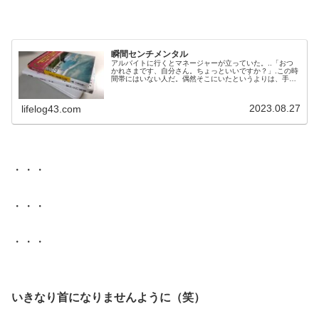
.
瞬間センチメンタル
アルバイトに行くとマネージャーが立っていた。..「おつ
かれさまです、自分さん。ちょっといいですか？」.この時
間帯にはいない人だ。偶然そこにいたというよりは、手ぐ
すねを引いて待っていたんだろう。そのまま別室へと促さ
れる。..・・・・・・・・・.イヤな予感しかしない（笑）.
人間の想像力は逞しいもので、わずか数秒で色々なパター
2023.08.27
lifelog43.com
ンを紡ぎだす。.「無い社交性」がばれたのか、「無い協調
性」がばれたのか、はたま...
.
・・・
・・・
・・・
.
いきなり首になりませんように（笑）