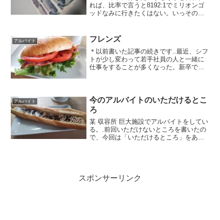
れば、比率で言うと8192:1でミリオンゴ
ッドなみに行きたくはない。いっそのこ
とクビにしてくれないかなと思ってるく
らいの不届き者だ。.それでも、アルバイ
トに思い切って飛び込んでみて良かった
フレンズ
アルバイト
なと思う事も少な...
＊以前書いた記事の続きです..最近、シフ
トが少し変わって若手社員の人と一緒に
仕事をすることが多くなった。新卒でこ
の店舗に配属されてまだ2年目の子だ。.
自分はどちらかというと話しかけずらい
雰囲気があると思う。お世辞にも社交的
ではないし、年齢も...
今のアルバイトのいただけるとこ
アルバイト
ろ
某 収容所 巨大施設でアルバイトをしてい
る。.前回いただけないところを書いたの
で、今回は「いただけるところ」をあげ
てみたい。..1) 通勤時間が10分以下ここ
はほんと大事。毎日必ずかかる時間なの
で、通勤距離が短いに越したことはな
い。夜は交通...
スポンサーリンク