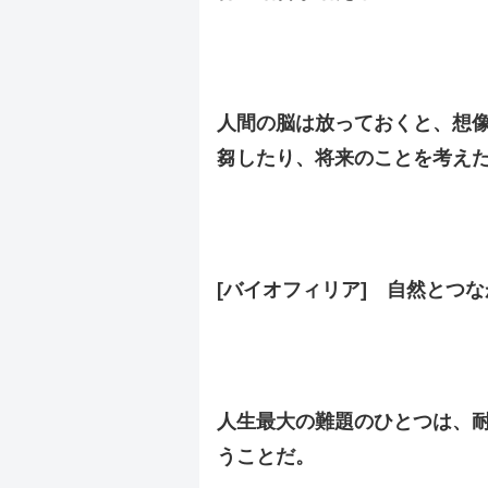
.
.
人間の脳は放っておくと、想
芻したり、将来のことを考え
.
.
[バイオフィリア] 自然とつ
.
.
人生最大の難題のひとつは、
うことだ。