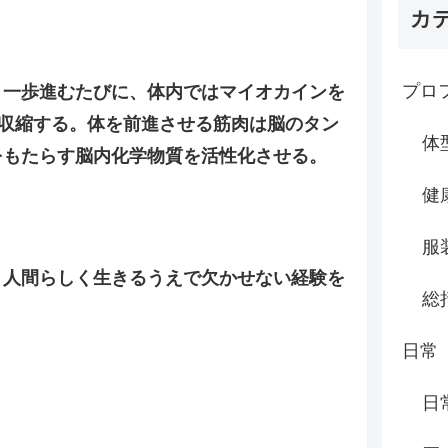
カ
プロ
。一歩進むたびに、体内ではマイオカインを
も収縮する。体を前進させる筋肉は脳のタン
体
をもたらす脳内化学物質を活性化させる。
健
服
、人間らしく生きるうえで欠かせない経験を
総
日常
日