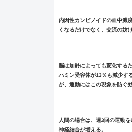
.
内因性カンビノイドの血中濃
くなるだけでなく、交流の妨
.
.
脳は加齢によっても変化するた
パミン受容体が13％も減少す
が、運動にはこの現象を防ぐ
.
.
人間の場合は、週3回の運動を
神経結合が増える。