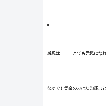
.
.
■
.
.
感想は・・・とても元気にな
.
.
なかでも音楽の力は運動能力
.