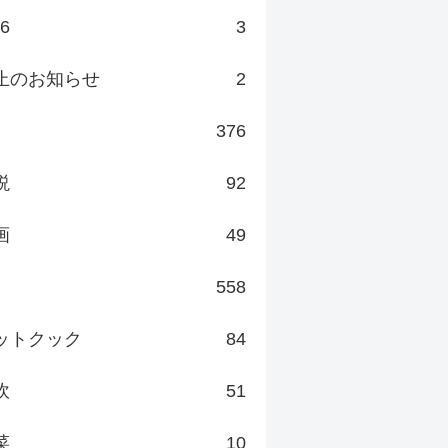
v6
3
止のお知らせ
2
376
説
92
画
49
558
ットクック
84
炊
51
菜
10