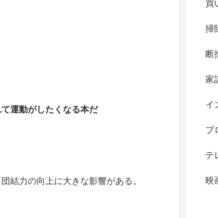
買
掃
断
家
イ
れて運動がしたくなる本だ
ブ
テ
映
と団結力の向上に大きな影響がある。