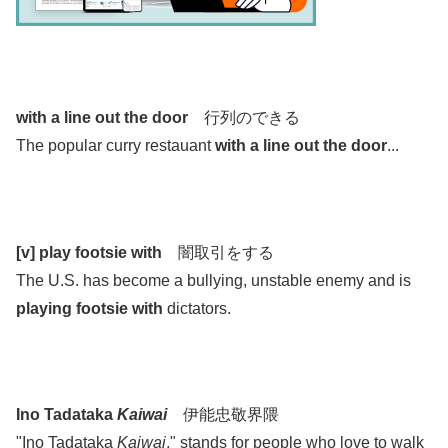
.
with a line out the door
行列のできる
The popular curry restauant
with a line out the door
...
.
.
[v] play footsie with
闇取引をする
The U.S. has become a bullying, unstable enemy and is
playing footsie with
dictators.
.
.
Ino Tadataka
Kaiwai
伊能忠敬界隈
"Ino Tadataka
Kaiwai
," stands for people who love to walk