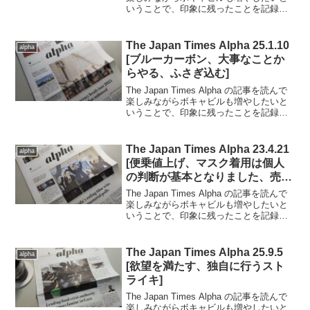
いうことで、印象に残ったことを記録し
ていきます。..■2023.8.4日号の記事から
（完読度90％）.パブロ・ピカソ没後50年
の記事。.波乱万丈な...
The Japan Times Alpha 25.1.10
alpha
[ブルーカーボン、大事なことか
らやる、ふさぎ込む]
The Japan Times Alpha の記事を読んで
楽しみながらボキャビルも増やしたいと
いうことで、印象に残ったことを記録し
ていきます。..■2025.1.10日号の記事から
（完読度90％）.メキシコが遺伝子組み換
えトウモロコシの栽培...
The Japan Times Alpha 23.4.21
alpha
[便乗値上げ、マスク着用は個人
の判断が基本となりました、売り
払う]
The Japan Times Alpha の記事を読んで
楽しみながらボキャビルも増やしたいと
いうことで、印象に残ったことを記録し
ていきます。..■2023.4.21日号の記事から
（完読度90％）.スーパーマリオが映画化
されたお話。実写では...
The Japan Times Alpha 25.9.5
alpha
[欲望を満たす、独自に行うスト
ライキ]
The Japan Times Alpha の記事を読んで
楽しみながらボキャビルも増やしたいと