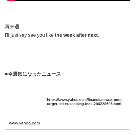
.
再来週
I'll just say see you like
the week after next
.
.
.
■今週気になったニュース
.
https://www.yahoo.com/finance/news/trump-
target-ticket-scalping-fees-204228696.html
www.yahoo.com