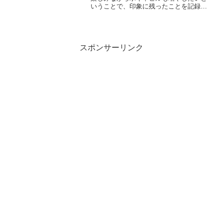
いうことで、印象に残ったことを記録し
ていきます。..■2025.9.5号の記事から
（完読度100％）.パリのモンマルトルで
のオーバーツーリズム。....
スポンサーリンク