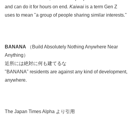
and can do it for hours on end.
Kaiwai
is a term Gen Z
uses to mean "a group of people sharing similar interests."
.
.
BANANA
（Build Absolutely Nothing Anywhere Near
Anything）
近所には絶対に何も建てるな
"BANANA" residents are against any kind of development,
anywhere.
.
.
The Japan Times Alpha より引用
.
.