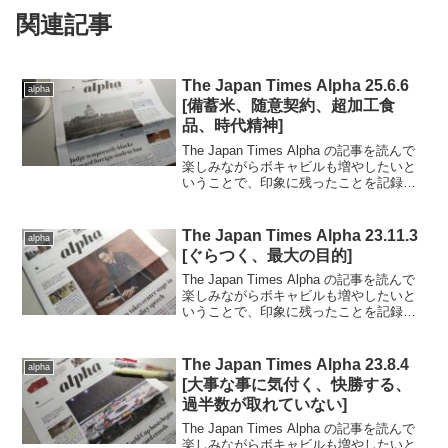
関連記事
The Japan Times Alpha 25.6.6
alpha
[備蓄米、随意契約、超加工食
品、時代精神]
The Japan Times Alpha の記事を読んで
楽しみながらボキャビルも増やしたいと
いうことで、印象に残ったことを記録し
ていきます。..■2025.6.6号の記事から
（完読度100％）.イエメン、ソコトラ島
の自然環境の変化。.Dr...
The Japan Times Alpha 23.11.3
alpha
[ぐらつく、最大の目的]
The Japan Times Alpha の記事を読んで
楽しみながらボキャビルも増やしたいと
いうことで、印象に残ったことを記録し
ていきます。..■2023.11.3日号の記事から
（完読度90％）.アメリカで自然派ワイン
の需要が伸びているお...
The Japan Times Alpha 23.8.4
alpha
[大事な事に気付く、快勝する、
過半数が取れていない]
The Japan Times Alpha の記事を読んで
楽しみながらボキャビルも増やしたいと