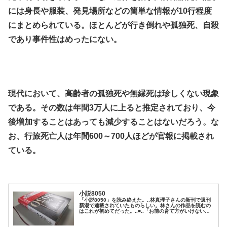
には身長や服装、発見場所などの簡単な情報が10行程度
にまとめられている。ほとんどが行き倒れや孤独死、自殺
であり事件性はめったにない。
.
.
現代において、高齢者の孤独死や無縁死は珍しくない現象
である。その数は年間3万人に上ると推定されており、今
後増加することはあっても減少することはないだろう。な
お、行旅死亡人は年間600～700人ほどが官報に掲載され
ている。
.
小説8050
「小説8050」を読み終えた。..林真理子さんの新刊で週刊
新潮で連載されていたものらしい。林さんの作品を読むの
はこれが初めてだった。..■..「お前の育て方がいけないん
だ。まともな人間に育てられなかったお前がいけない」と
怒鳴ったことは、今では悔いている。..今、引きこもり支