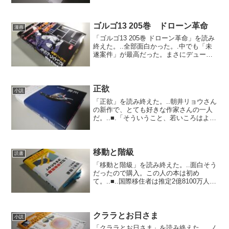
た。著者は農学博士で現在大学院の教授
だそうだ。.「ダーウィンが来た」が好き
な人なら楽しめるこ...
ゴルゴ13 205巻 ドローン革命
漫画
「ゴルゴ13 205巻 ドローン革命」を読み
終えた。..全部面白かった。.中でも「未
遂案件」が最高だった。まさにデューク
東郷を、デューク東郷たらしめている話
だと思う。かっこいいとしか言いようが
ない。.ちなみに、アフガニスタンでオー
ストラリア...
正欲
小説
「正欲」を読み終えた。..朝井リョウさん
の新作で、とても好きな作家さんの一人
だ。..■.「そういうこと、若いころはよく
考えたなあ」「そんなこと考えたって仕
方がない。毎日を生きるだけ」「人生の
意味は死ぬときにわかるんじゃないか
な」「むしろそん...
移動と階級
読書
「移動と階級」を読み終えた。..面白そう
だったので購入。この人の本は初め
て。..■..国際移住者は推定2億8100万人、
紛争や暴力、災害その他の理由による避
難を余儀なくされた国内避難民の数は1億
1700万人にも達している。移民の経済活
動は世...
クララとお日さま
小説
「クララとお日さま」を読み終えた。..ノ