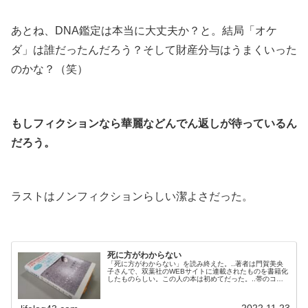
.
あとね、DNA鑑定は本当に大丈夫か？と。結局「オケ
ダ」は誰だったんだろう？そして財産分与はうまくいった
のかな？（笑）
.
もしフィクションなら華麗などんでん返しが待っているん
だろう。
.
ラストはノンフィクションらしい潔よさだった。
.
死に方がわからない
「死に方がわからない」を読み終えた。..著者は門賀美央
子さんで、双葉社のWEBサイトに連載されたものを書籍化
したものらしい。この人の本は初めてだった。..帯のコメ
ントは垣谷美雨さんだ。..■..私は独身、子なし、兄弟姉妹
なし。現在生きている三親等以内は全員年上という境遇
だ。逆縁にならない限り、私を中心に数える親族は私でラ
2022.11.23