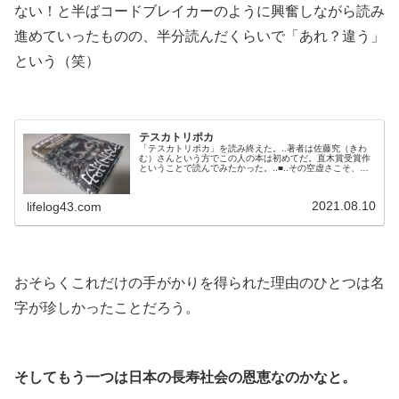
ない！と半ばコードブレイカーのように興奮しながら読み
進めていったものの、半分読んだくらいで「あれ？違う」
という（笑）
.
テスカトリポカ
「テスカトリポカ」を読み終えた。..著者は佐藤究（きわ
む）さんという方でこの人の本は初めてだ。直木賞受賞作
ということで読んでみたかった。..■..その空虚さこそ、彼
女自身が望んだものだった。だが、人はみずから望んだも
のに傷つけられる。..コカインの密輸量は変わらない。も
う一つ変わらないのは、アメリカ合衆国がその最大のマー
2021.08.10
lifelog43.com
ケットであるという現実だ。..人間は危機に直面すると、
生き延びるために態度を変...
.
おそらくこれだけの手がかりを得られた理由のひとつは名
字が珍しかったことだろう。
.
そしてもう一つは日本の長寿社会の恩恵なのかなと。