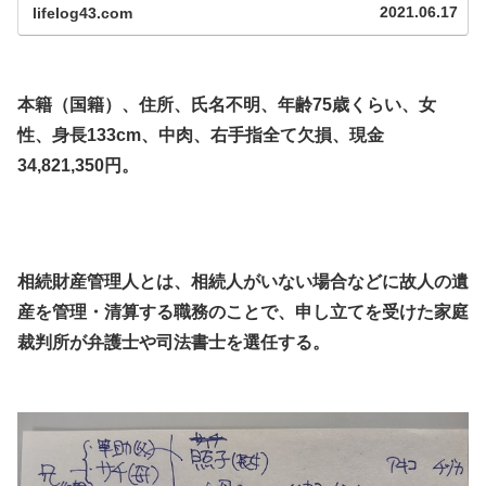
援は、確かにビジネス化してシステマティックになってい
2021.06.17
lifelog43.com
る。引きこもりは商売になるのだ。しかしそれは悪いこと
ではない。立ち直りの方...
.
本籍（国籍）、住所、氏名不明、年齢75歳くらい、女
性、身長133cm、中肉、右手指全て欠損、現金
34,821,350円。
.
.
相続財産管理人とは、相続人がいない場合などに故人の遺
産を管理・清算する職務のことで、申し立てを受けた家庭
裁判所が弁護士や司法書士を選任する。
.