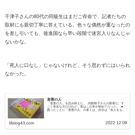
.
千津子さんの80代の同級生はまだご存命で、記者たちの
取材にも親切丁寧に答えている。色々な偶然が重なったの
を差し引いても、後進国なら早い段階で迷宮入りなんじゃ
ないかな。
.
「死人に口なし」じゃないけれど、そう思わずにはいられ
なかった。
.
老害の人
「老害の人」を読み終えた。..内館牧子さんの新著だ。す
ごく有名な方だけれど、実はこの本が初めてだった。..■..
困ったことに「老害の人」の多くは、自分は「余人をもっ
て代え難い人間だ」とまだ思っている。実は若い世代の人
たちであっても余人なんぞいくらでもいる。犬も歩けば棒
に当たる。それが社会というものだ。..老害の人というの
2022.12.08
lifelog43.com
は、逼迫したコロナ問題からでも、政治問題の話からで
も、ものの見事に自分の話に持...