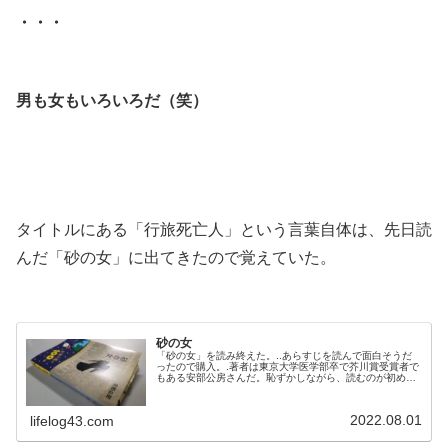
・・・
.
男も女もいろいろだ（笑）
.
.
タイトルにある「行旅死亡人」という言葉自体は、先日読
んだ「砂の女」に出てきたので覚えていた。
.
砂の女
「砂の女」を読み終えた。..あらすじを読んで面白そうだ
ったので購入。.著者は東京大学医学部卒で芥川賞受賞者で
もある安部公房さんだ。恥ずかしながら、読むのが初めて
どころか名前すら知らなかった。..■..寝苦しかった。女の
気配に耳をそばだてながら、あんなふうに大見得をきって
みせたりしたのも、けっきょくは女をしばりつけていたも
2022.08.01
lifelog43.com
のへの嫉妬であり、女が仕事をほうりだして、寝床へしの
んで来てくれることへの催促...