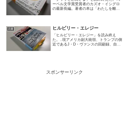
ーベル文学賞受賞者のカズオ・イシグロ
の最新長編。著者の本は「わたしを離さ
ないで」以来で2冊目だ。...■..「買うべき
だったかなって、いま思いはじめたと
こ」..そして今回もう一つ分かったことが
あります...
ヒルビリー・エレジー
読書
「ヒルビリー・エレジー」を読み終え
た。..現アメリカ副大統領、トランプの側
近であるJ・D・ヴァンスの回顧録、自叙
伝だ。..■..ほかのほとんどの民族集団が
その伝統を完全に放棄してしまったのに
対して、スコッツ・アイリッシュは家族
構成から、宗教...
スポンサーリンク