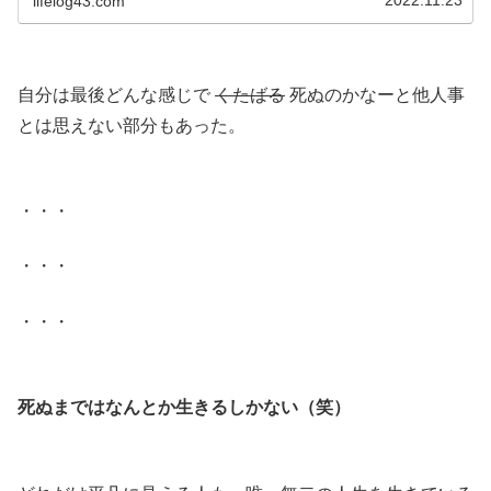
lifelog43.com
ストワンになるのが確定している。..65歳以上の単身世帯
の割り合いは増えている...
.
自分は最後どんな感じで
くたばる
死ぬのかなーと他人事
とは思えない部分もあった。
.
・・・
・・・
・・・
.
死ぬまではなんとか生きるしかない（笑）
.