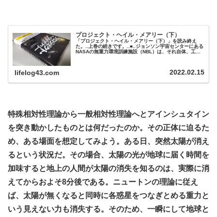
.
プロジェクト・ヘイル・メアリー（下）
「プロジェクト・ヘイル・メアリー（下）」を読み終え
た。..上巻の続きです。..■..ジョンソン宇宙センターにある
NASAの無重力環境訓練施設（NBL）は、それ自体、工学
技術の驚異と言えるものだ。そこの巨大プールは国際宇宙
ステーション（ISS）の原寸大レプリカがすっぽり入るほ
ど大きい。宇宙飛行士はEVAスーツを着てこのプールに入
2022.02.15
lifelog43.com
り、ゼロG環境での働き方を訓練する。..速く進めば進むほ
ど、経験する時間...
.
特殊相対性理論から一般相対性理論へとアインシュタイン
を突き動かしたものとは何だったのか。その正体に迫るた
め、ある場面を想定してみよう。ある日、突然太陽が消え
るという状況だ。その場合、太陽の光が地球に届く時間を
加味すると地上の人間が太陽の消失を知るのは、実際に消
えてからおよそ8分後である。ニュートンの理論に従え
ば、太陽が無くなると同時に各惑星をつなぎとめる重力と
いう見えない力も消失する。そのため、一瞬にして地球と