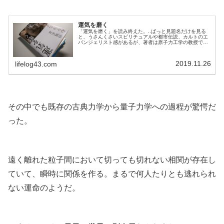
運気を磨く
「運気を磨く」を読み終えた。..ぱっと見題名だけを見る
と、うさんくさいスピリチュアルや都市伝説、カルトのエ
バンジェリスト感があるが、著者は原子力工学の教授で科
学的根拠を大切にするそういったオカルトの類とは対極に
ある。.この著者の本を読むのは初めてだった。.■.自叙伝や
回顧録で最も多く使われていたのは「偶然」「たまたま」
2019.11.26
lifelog43.com
「ふとしたことで」「折よく」「幸運な事に」といった
「運の良さ」を語る言葉だった。...
.
その中でも既存の古典力学から量子力学への過程が驚愕だ
った。
.
遠く離れた粒子間において切っても切れない相関が存在し
ていて、瞬時に関係を作る。まるで何人たりとも逃れられ
ない運命のようだ。
.