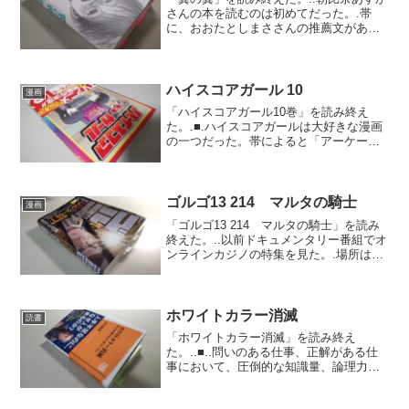
さんの本を読むのは初めてだった。.帯
に、おおたとしまささんの推薦文があ
る。.この人の本は「ルポ塾歴社会」「ル
ポ東大女子」を読んだことがあったの
で、お受験と塾の闇の知識は多少あった
（どちらも面白いです）...
ハイスコアガール 10
漫画
「ハイスコアガール10巻」を読み終え
た。.■.ハイスコアガールは大好きな漫画
の一つだった。帯によると「アーケード
ラブコメディ」らしく、これが最終巻で
とうとう終わってしまった・・・.また楽
しみが一つ無くなってしまった。.昔アー
ケードゲームには...
ゴルゴ13 214 マルタの騎士
漫画
「ゴルゴ13 214 マルタの騎士」を読み
終えた。..以前ドキュメンタリー番組でオ
ンラインカジノの特集を見た。.場所は確
かマルタだったと思う。日本人がリクル
ートされディーラとして働けば大金を稼
げるみたいな話だったと思う。.■.オンラ
インカジ...
ホワイトカラー消滅
読書
「ホワイトカラー消滅」を読み終え
た。..■..問いのある仕事、正解がある仕
事において、圧倒的な知識量、論理力、
スピード、昼夜働く力に人間は勝てな
い。残るのは自ら経営上の問いを立て答