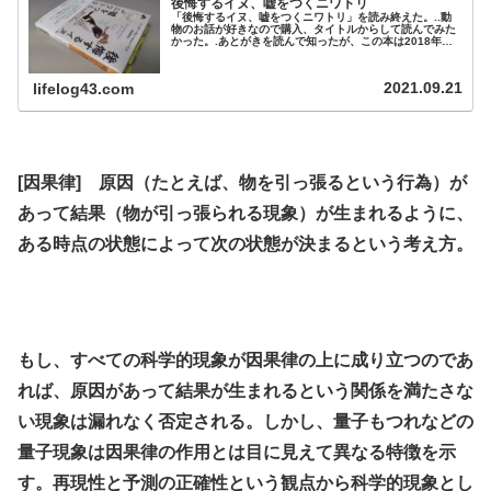
後悔するイヌ、嘘をつくニワトリ
「後悔するイヌ、嘘をつくニワトリ」を読み終えた。..動
物のお話が好きなので購入、タイトルからして読んでみた
かった。.あとがきを読んで知ったが、この本は2018年に
出版された「動物たちの内なる生活」を改題、文庫化した
ものらしい。そちらを既読の方は買う必要は無いと思いま
す。..■..人間以外の動物では、たとえ母性愛を意識的に発
2021.09.21
lifelog43.com
動することができないのだとしても無意識的なプロセスは
ちゃんとある。..（動物...
.
[因果律] 原因（たとえば、物を引っ張るという行為）が
あって結果（物が引っ張られる現象）が生まれるように、
ある時点の状態によって次の状態が決まるという考え方。
.
.
もし、すべての科学的現象が因果律の上に成り立つのであ
れば、原因があって結果が生まれるという関係を満たさな
い現象は漏れなく否定される。しかし、量子もつれなどの
量子現象は因果律の作用とは目に見えて異なる特徴を示
す。再現性と予測の正確性という観点から科学的現象とし