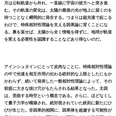
月は公転軌道から外れ、一直線に宇宙の彼方へと突き進
む。その軌道の変化は、太陽の最後の光が地上に届くのを
待つことなく瞬間的に発生する。つまりは超光速で起こる
わけで、特殊相対性理論を支える因果論に背くことにな
る。裏を返せば、太陽から全く情報を得ずに、地球が軌道
を変える必要性を認識することなどあり得ないのだ。
.
.
アインシュタインにとって皮肉なことに、特殊相対性理論
の中で光速を相互作用の伝わる絶対的な上限としたにもか
かわらず、続いて発表した一般相対性理論によって、その
前提に大きな抜け穴がもたらされる結果となった。主因
は、歪曲する時空という概念である。さらに、ほどなくし
て量子力学が構築され、絶対視されていた鉄則に新たにひ
びが生じた。非因果的相関に、因果律を超越する可能性が