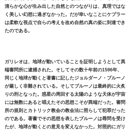
清らかな心が生み出した自然とのつながりは、真理ではな
く美しい幻想に過ぎなかった。だが幸いなことにケプラー
は柔軟な視点で自らの考えを改め自然の真の姿に到達でき
たのである。
.
.
ガリレオは、地球が動いていることを証明しようとして異
端審問所に逮捕された。そしてその数十年前の1596年、
同じく地球が動くと著書に記したジョルダーノ・ブルーノ
が厳しく非難されている。そしてブルーノは最終的に火炙
りの刑となった。惑星の周回する太陽のような天体が宇宙
には無数にあると唱えたその思想こそが異端だった。審問
所の規則とカトリック教会の教会法に照らして犯罪だった
のである。著書でその思想を表したブルーノは尋問を受け
たが、地球が動くとの意見を変えなかった。対照的にガリ