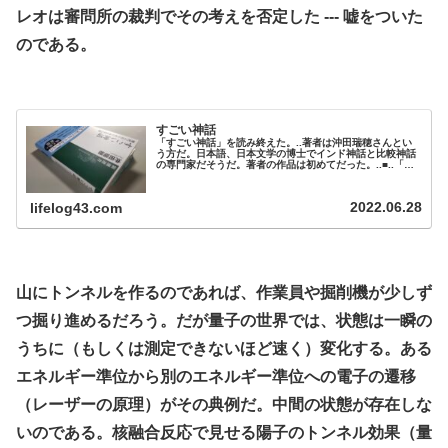
レオは審問所の裁判でその考えを否定した --- 嘘をついた
のである。
.
すごい神話
「すごい神話」を読み終えた。..著者は沖田瑞穂さんとい
う方だ。日本語、日本文学の博士でインド神話と比較神話
の専門家だそうだ。著者の作品は初めてだった。..■..「世
界巨人型」の神話は、原初の巨大な巨人や怪物が、殺害さ
れたり死んだりしてその死体から世界が形づくられたと語
っている。世界は死体からできている。そして私たちは、
2022.06.28
lifelog43.com
その死体の中で生きているのだ。..神話では洪水のあと
に、秩序ある新たな世界ができ...
.
山にトンネルを作るのであれば、作業員や掘削機が少しず
つ掘り進めるだろう。だが量子の世界では、状態は一瞬の
うちに（もしくは測定できないほど速く）変化する。ある
エネルギー準位から別のエネルギー準位への電子の遷移
（レーザーの原理）がその典例だ。中間の状態が存在しな
いのである。核融合反応で見せる陽子のトンネル効果（量