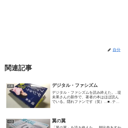
自分
関連記事
デジタル・ファシズム
読書
デジタル・ファシズムを読み終えた。..堤
未果さんの新作で、著者の本はほぼ読ん
でいる。隠れファンです（笑）...■..テク
ノロジーはある地点から、専門家以外に
は魔法と区別がつかなくなる。..受給者に
対面で話を聞いていたケースワーカーた
ちの給料...
翼の翼
小説
「翼の翼」を読み終えた。..朝比奈あすか