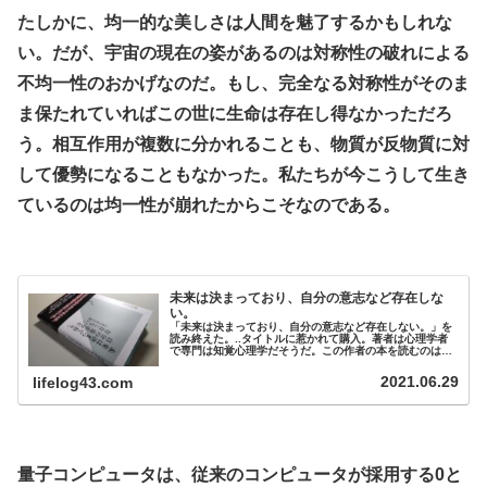
たしかに、均一的な美しさは人間を魅了するかもしれな
い。だが、宇宙の現在の姿があるのは対称性の破れによる
不均一性のおかげなのだ。もし、完全なる対称性がそのま
ま保たれていればこの世に生命は存在し得なかっただろ
う。相互作用が複数に分かれることも、物質が反物質に対
して優勢になることもなかった。私たちが今こうして生き
ているのは均一性が崩れたからこそなのである。
.
未来は決まっており、自分の意志など存在しな
い。
「未来は決まっており、自分の意志など存在しない。」を
読み終えた。..タイトルに惹かれて購入。著者は心理学者
で専門は知覚心理学だそうだ。この作者の本を読むのは初
めてだった。..■..意志や意識というのものが後付けで「最
も遅く」、身体や脳がそれよりも先んじているということ
2021.06.29
lifelog43.com
だ。脳、身体の情報が十分に高められ、最後の最後で「意
志」で決めたという幻想が生まれるのである。..この世に
はありとあらゆる「多数派 ...
.
量子コンピュータは、従来のコンピュータが採用する0と