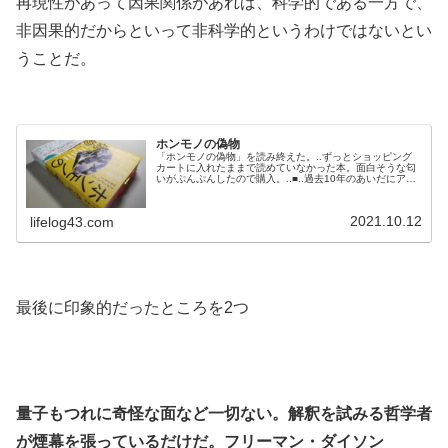
再現性があって因果関係があれば、科学的である一方で、
非因果的だからといって非科学的というわけではないとい
うことだ。
.
ホンモノの偽物
「ホンモノの偽物」を読み終えた。..ずっとショッピング
カートに入れたままで読めていなかった本。面白そうな匂
いがぷんぷんしたので購入。..■..過去10年のあいだにアー
ティストの作品の真正性に焦点を当てた学会がいくつもキ
ャンセルになっている。リスクの大きいアートの世界で
は、訴訟の恐怖が認証に口輪をはめている。..贋作の動機
2021.10.12
lifelog43.com
はつねに複雑だ。儲けや名声が目的であれ、何かを主張し
ているのであれ、たとえ作者...
.
最後に印象的だったところを2つ
.
.
量子もつれに奇怪な面など一切ない。解釈を試みる哲学者
が煙幕を張っているだけだ。フリーマン・ダイソン