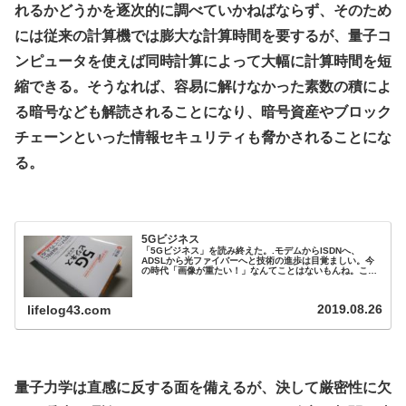
れるかどうかを逐次的に調べていかねばならず、そのため
には従来の計算機では膨大な計算時間を要するが、量子コ
ンピュータを使えば同時計算によって大幅に計算時間を短
縮できる。そうなれば、容易に解けなかった素数の積によ
る暗号なども解読されることになり、暗号資産やブロック
チェーンといった情報セキュリティも脅かされることにな
る。
.
5Gビジネス
「5Gビジネス」を読み終えた。.モデムからISDNへ、
ADSLから光ファイバーへと技術の進歩は目覚ましい。今
の時代「画像が重たい！」なんてことはないもんね。これ
からの5Gの時代はこれまで以上にすごい世界になりそう
だ。.■.5Gの利用シナリオは、高速大容量通信、超信頼・
低遅延通信（エッジコンピューティング）多数同時接続の
2019.08.26
lifelog43.com
3つで下り最大20Gbps、上り最大10Gbps程度の水準を目
指している。.コネ...
.
量子力学は直感に反する面を備えるが、決して厳密性に欠