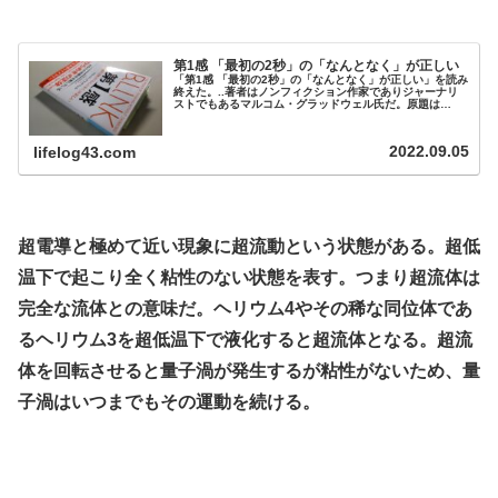
.
第1感 「最初の2秒」の「なんとなく」が正しい
「第1感 「最初の2秒」の「なんとなく」が正しい」を読み
終えた。..著者はノンフィクション作家でありジャーナリ
ストでもあるマルコム・グラッドウェル氏だ。原題は
「BLINK ひらめき」で、文庫版が出ていたので購
入。..■.. 一気に結論に達する脳の働きのこと（無意識と
は別物）..医者が医療事故で訴えられるかどうかは、ミス
2022.09.05
lifelog43.com
を犯す回数とはほとんど関係がない。そのわけとは何か。
それは、医者から個人的にどん...
.
超電導と極めて近い現象に超流動という状態がある。超低
温下で起こり全く粘性のない状態を表す。つまり超流体は
完全な流体との意味だ。ヘリウム4やその稀な同位体であ
るヘリウム3を超低温下で液化すると超流体となる。超流
体を回転させると量子渦が発生するが粘性がないため、量
子渦はいつまでもその運動を続ける。
.
.