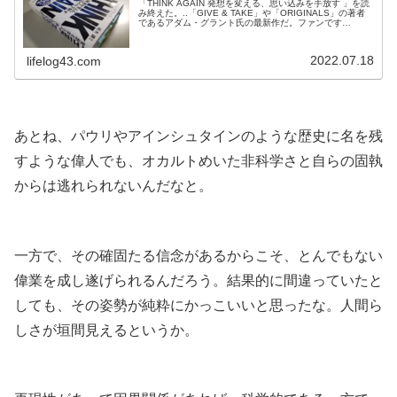
「THINK AGAIN 発想を変える、思い込みを手放す 」を読
み終えた。..「GIVE & TAKE」や「ORIGINALS」の著者
であるアダム・グラント氏の最新作だ。ファンです
（笑）...■.. 獲得と凍結。答えを獲得するとそれを保持し
ようとする欲求。..他人の見解であれば、私たちは目ざと
く再考の必要性を指摘する。だが残念なことに、いざ自分
2022.07.18
lifelog43.com
の知識や見解となると「正しいか」ではなく「フィーリン
グ...
.
あとね、パウリやアインシュタインのような歴史に名を残
すような偉人でも、オカルトめいた非科学さと自らの固執
からは逃れられないんだなと。
.
一方で、その確固たる信念があるからこそ、とんでもない
偉業を成し遂げられるんだろう。結果的に間違っていたと
しても、その姿勢が純粋にかっこいいと思ったな。人間ら
しさが垣間見えるというか。
.