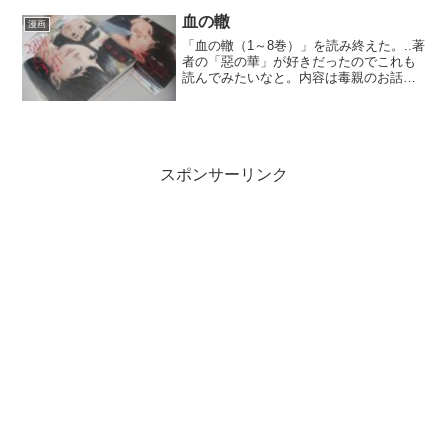
えの選択肢を創造し決断する仕事、すな
わち「ボス仕事」だけであ...
血の轍
漫画
「血の轍（1～8巻）」を読み終えた。..著
者の「惡の華」が好きだったのでこれも
読んでみたいなと。内容は毒親のお話で9
巻で完結らしい。最終巻はレンタル不可
だったので最後までは読めていない。.感
想は・・・母親が美人すぎる（笑）.隠し
きれないエロ...
スポンサーリンク