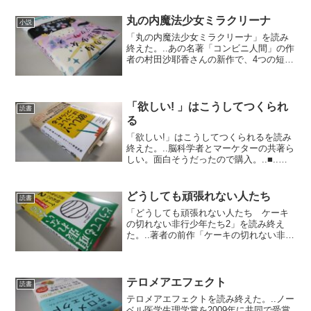
丸の内魔法少女ミラクリーナ
小説
「丸の内魔法少女ミラクリーナ」を読み
終えた。..あの名著「コンビニ人間」の作
者の村田沙耶香さんの新作で、4つの短編
をまとめたもの。この人も好きな作家さ
んの一人だ。..■..「中2病も、80歳まで貫
けば真実になるのよ」..レイコは私よりも
ずっ...
「欲しい! 」はこうしてつくられ
読書
る
「欲しい!」はこうしてつくられるを読み
終えた。..脳科学者とマーケターの共著ら
しい。面白そうだったので購入。..■..メ
ンタルモデルを構築するプロセスを自覚
することは絶対にない。客観的なデータ
を取り込んで主観的な体験を生み出すと
どうしても頑張れない人たち
読書
きに脳内で起...
「どうしても頑張れない人たち ケーキ
の切れない非行少年たち2」を読み終え
た。..著者の前作「ケーキの切れない非行
少年たち」が面白かったので購入。タイ
トルからして続編のような位置付け
だ。...■.. 明らかな知的障害でないが、
正常域を下回る境...
テロメアエフェクト
読書
テロメアエフェクトを読み終えた。..ノー
ベル医学生理学賞を2009年に共同で受賞