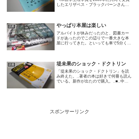
したエリザベス・ブラックバーンさんと
エリッサ・エペルさんの共著。この著者
のツイッターも有益な情報があふれてい
るのでフォローしている。.テロメアとは
染色体の先端部...
やっぱり本屋は楽しい
読書
アルバイトが休みだったのと、図書カー
ドがあったのでこの辺りで一番大きな本
屋に行ってきた。といっても車で5分くら
いの距離だ。.■.事前に買いたい本はメモ
していたので、時間効率だけを考えるな
ら本の場所を検索して買って帰ればいい
だけだけどいろいろ...
堤未果のショック・ドクトリン
読書
「堤未果のショック・ドクトリン」を読
み終えた。..著者の本は好きで何冊も読ん
でいる。新作が出たので購入。..■..中国
のデジタル監視網では、信号無視した
り、パジャマで外出（中国では違法）す
ると即座に顔が認識されて巨大スクリー
ンに表示されます...
スポンサーリンク