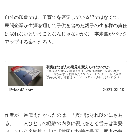
.
自分の印象では、子育てを否定している訳ではなくて、一
民間企業が生涯を通して子供を含めた親子の生き様の責任
は取れないということなんじゃないかな。本来国がバック
アップする案件だろう。
.
事実はなぜ人の意見を変えられないのか
「事実はなぜ人の意見を変えられないのか」を読み終え
た。..前からずっと読みたくてショッピングカートに入れ
てあった本。著者はユニバーシティ・カレッジ・ロンドン
の教授で神経科学者だそうだ。..■..脳をスキャンすると、
自分のとっておきの知恵を他人に伝える機会を得たとき脳
内の報酬中枢が大いに活性化するのがわかる。..結婚生活
2021.02.10
lifelog43.com
が長く続く一番の要因は、情熱でも友情でもなく類似性で
ある。..矛盾しているようだ...
.
作者が一番伝えたかったのは、「真理はそれ以外にもあ
る」「一人ひとりの経験の内側に視点をとる営みは重要
だ」という客観性以上に「貧困や格差の是正、弱者の救