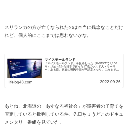
.
.
スリランカの方が亡くなられたのは本当に残念なことだけ
れど、個人的にここまでは思わないかな。
.
マイスモールランド
「マイスモールランド」を見終わった（U-NEXTで1,100
円）..幼い頃から日本で育った17歳のクルド人・サーリ
ャ。ある日、家族の難民申請が不認定となり、これまでの
日常が一変した。埼玉に住むサーリャは、進学のため父に
黙って始めたバイト先で出会った、東京の高校に通う聡太
と自由に会うこともできなくなり（U-NEXTより）..公式サ
2022.09.26
lifelog43.com
イトによると、埼玉県には2,000人ほどのクルド人のコミ
ュニティがある...
.
あとね、北海道の「あすなろ福祉会」が障害者の子育てを
否定していると批判している件。先日ちょうどこのドキュ
メンタリー番組を見ていた。