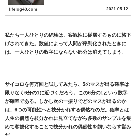
経歴の生徒も知的な将来性を証明できるとされている。だ
が、実際にはSATの得点は家計所得とほぼ軌を一にする。
2021.05.12
lifelog43.com
生徒の家庭が裕福であればあるほど、彼や彼女が獲得する
点数は高くなりやすい...
.
私たち一人ひとりの経験は、客観性に従属するものに格下
げされてきた。数値によって人間が序列化されたときに
は、一人ひとりの数字にならない部分は消えてしまう。
.
.
サイコロを何万回と試してみたら、5のマスが出る確率は
限りなく6分の1に近づくだろう。この6分の1という数字
が確率である。しかし次の一振りでどのマスが出るのか
は、6つの可能性へと枝分かれする偶然なのだ。確率とは
人生の偶然を枝分かれに見立てながら多数のサンプルを集
めて客観化することで枝分かれの偶然性を飼いならす営み
だ。