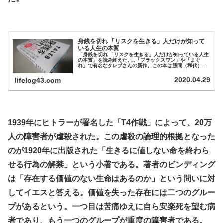
.
身銭を切れ 「リスクを生きる」人だけが知って
いる人生の本質
「身銭を切れ 「リスクを生きる」人だけが知っている人生
の本質」を読み終えた。..「ブラックスワン」や「まぐ
れ」で有名なタレブさんの新作。この本は勝間（和代）さ
んの本の紹介動画を見て面白そうだったので購入し
た。..■..人間は昔から愚かだったが、世界を破滅させるほ
2020.04.29
lifelog43.com
どの力は持っていなかった。今は持っている。..アドバイ
スが間違っていた場合の罰則が存在しないかぎり、アドバ
イスを生業としている人間のアドバ...
.
1939年にヒトラーが署名した「T4作戦」によって、20万
人の障害者が虐殺された。この虐殺の論理的根拠となった
のが1920年に出版された「生きるに値しない命を終わら
せる行為の解禁」という小著である。著者のビンディング
は「存在する価値のない生命はあるのか」という問いに対
してイエスと答える。価値を失った存在には二つのグルー
プがあるという。一つ目は苦痛ゆえに自ら安楽死を望む病
者であり、もう一つのグループが重度の障害者である。