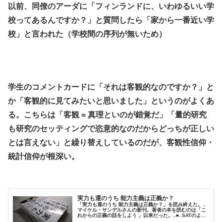
以前、同僚のアーダに「フィンランドに、いわゆるいい学
校ってあるんですか？」と質問したら「家から一番近い学
校」と言われた（学校間の序列が無いため）
.
.
学生のコメントカードに「それは客観的なのですか？」と
か「客観的に見てみたいと思いました」というのがよくあ
る。こちらは「客観 = 真理といのが錯覚だ」「量的研究
も研究のセッティングで恣意的なのだからどっちが正しい
とは言えない」と繰り替えしているのだが、客観性信仰・
統計信仰が根深い。
.
実力も運のうち 能力主義は正義か？
「実力も運のうち 能力主義は正義か？」を読み終えた。..
マイケル・サンデルさんの新刊。著者の本を読むのは「こ
れからの正義の話をしよう 」以来だった。..■..SATのよう
な標準テストはそれだけで能力を測るものであり、平凡な