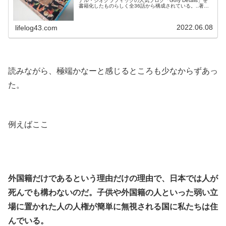
ナル・ジオグラフィックの人気ブログ「Gory Details」を
書籍化したものらしく全36話から構成されている。..著者
のエリカ・エンゲルハウプトさんが体当たりで色々な事に
挑戦している。..■..人が死ぬと4分以内に、体内の微生物は
世紀末を迎えたかのようなパーティーを開始する。最初に
2022.06.08
lifelog43.com
自己消化、または自己分解と呼ばれる現象が起こり、死者
の細胞は...
.
読みながら、極端かなーと感じるところも少なからずあっ
た。
.
例えばここ
.
.
外国籍だけであるという理由だけの理由で、日本では人が
死んでも構わないのだ。子供や外国籍の人といった弱い立
場に置かれた人の人権が簡単に無視される国に私たちは住
んでいる。