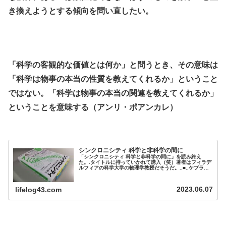
き換えようとする傾向を問い直したい。
.
.
「科学の客観的な価値とは何か」と問うとき、その意味は
「科学は物事の本当の性質を教えてくれるか」ということ
ではない。「科学は物事の本当の関連を教えてくれるか」
ということを意味する（アンリ・ポアンカレ）
.
シンクロニシティ 科学と非科学の間に
「シンクロニシティ 科学と非科学の間に」を読み終え
た。.タイトルに持っていかれて購入（笑）著者はフィラデ
ルフィアの科学大学の物理学教授だそうだ。..■..ケプラー
が結論を導いた過程は、科学的手法の初期の適用例といえ
るだろう。球体と多面体が交互に重なる数秘技術的な幻想
を自らの手で放棄したのである。それは自然界を読み解く
2023.06.07
lifelog43.com
人間の直感の頼りなさを如実に表している。彼の清らかな
心が生み出した自然とのつながり...
.